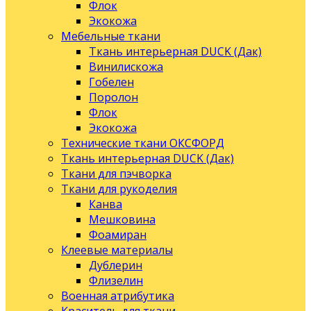
Флок
Экокожа
Мебельные ткани
Ткань интерьерная DUCK (Дак)
Винилискожа
Гобелен
Поролон
Флок
Экокожа
Технические ткани ОКСФОРД
Ткань интерьерная DUCK (Дак)
Ткани для пэчворка
Ткани для рукоделия
Канва
Мешковина
Фоамиран
Клеевые материалы
Дублерин
Флизелин
Военная атрибутика