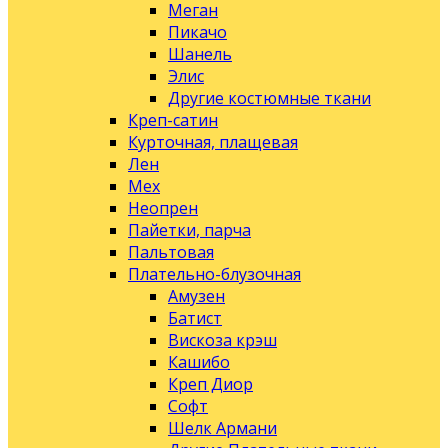
Меган
Пикачо
Шанель
Элис
Другие костюмные ткани
Креп-сатин
Курточная, плащевая
Лен
Мех
Неопрен
Пайетки, парча
Пальтовая
Плательно-блузочная
Амузен
Батист
Вискоза крэш
Кашибо
Креп Диор
Софт
Шелк Армани