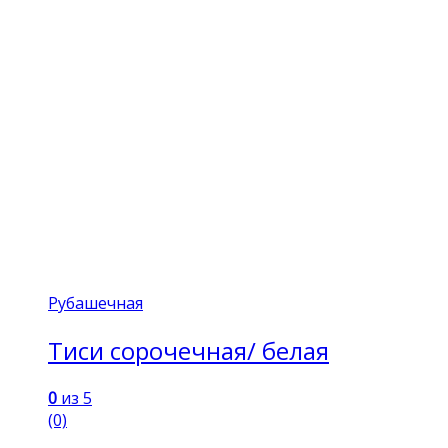
Рубашечная
Тиси сорочечная/ белая
0
из 5
(0)