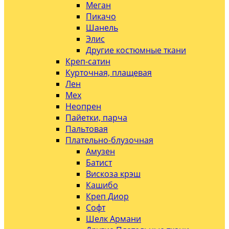
Меган
Пикачо
Шанель
Элис
Другие костюмные ткани
Креп-сатин
Курточная, плащевая
Лен
Мех
Неопрен
Пайетки, парча
Пальтовая
Плательно-блузочная
Амузен
Батист
Вискоза крэш
Кашибо
Креп Диор
Софт
Шелк Армани