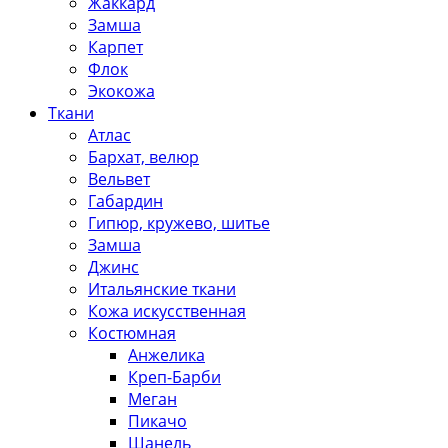
Жаккард
Замша
Карпет
Флок
Экокожа
Ткани
Атлас
Бархат, велюр
Вельвет
Габардин
Гипюр, кружево, шитье
Замша
Джинс
Итальянские ткани
Кожа искусственная
Костюмная
Анжелика
Креп-Барби
Меган
Пикачо
Шанель