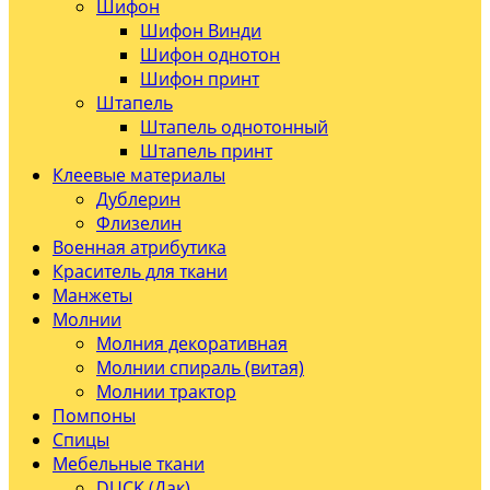
Шифон
Шифон Винди
Шифон однотон
Шифон принт
Штапель
Штапель однотонный
Штапель принт
Клеевые материалы
Дублерин
Флизелин
Военная атрибутика
Краситель для ткани
Манжеты
Молнии
Молния декоративная
Молнии спираль (витая)
Молнии трактор
Помпоны
Спицы
Мебельные ткани
DUCK (Дак)