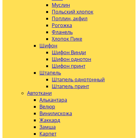
Муслин
Польский хлопок
Поплин, акфил
Рогожка
Фланель
Хлопок Пике
Шифон
Шифон Винди
Шифон однотон
Шифон принт
Штапель
Штапель однотонный
Штапель принт
Автоткани
Алькантара
Велюр
Винилискожа
Жаккард
Замша
Карпет