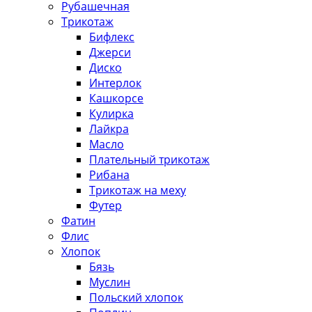
Рубашечная
Трикотаж
Бифлекс
Джерси
Диско
Интерлок
Кашкорсе
Кулирка
Лайкра
Масло
Плательный трикотаж
Рибана
Трикотаж на меху
Футер
Фатин
Флис
Хлопок
Бязь
Муслин
Польский хлопок