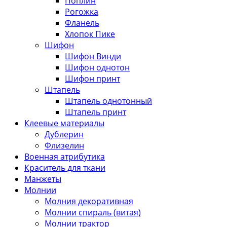
Поплин
Рогожка
Фланель
Хлопок Пике
Шифон
Шифон Винди
Шифон однотон
Шифон принт
Штапель
Штапель однотонный
Штапель принт
Клеевые материалы
Дублерин
Флизелин
Военная атрибутика
Краситель для ткани
Манжеты
Молнии
Молния декоративная
Молнии спираль (витая)
Молнии трактор