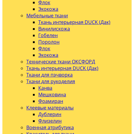
Флок
Экокожа
Мебельные ткани
Ткань интерьерная DUCK (Дак)
Винилискожа
Гобелен
Поролон
Флок
Экокожа
Технические ткани ОКСФОРД
Ткань интерьерная DUCK (Дак)
Ткани для пэчворка
Ткани для рукоделия
Канва
Мешковина
Фоамиран
Клеевые материалы
Дублерин
Флизелин
Военная атрибутика