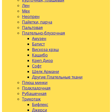
Курточная, плащевая
Лен
Мех
Неопрен
Пайетки, парча
Пальтовая
Плательно-блузочная
Амузен
Батист
Вискоза крэш
Кашибо
Креп Диор
Софт
Шелк Армани
Другие Плательные ткани
Плюш минки
Подкладочная
Рубашечная
Трикотаж
Бифлекс
Джерси