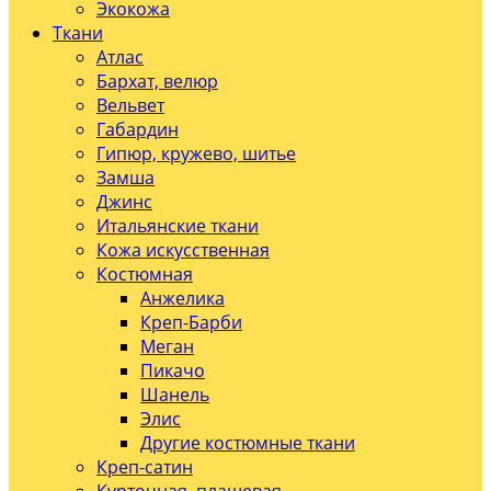
Экокожа
Ткани
Атлас
Бархат, велюр
Вельвет
Габардин
Гипюр, кружево, шитье
Замша
Джинс
Итальянские ткани
Кожа искусственная
Костюмная
Анжелика
Креп-Барби
Меган
Пикачо
Шанель
Элис
Другие костюмные ткани
Креп-сатин