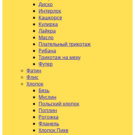
Диско
Интерлок
Кашкорсе
Кулирка
Лайкра
Масло
Плательный трикотаж
Рибана
Трикотаж на меху
Футер
Фатин
Флис
Хлопок
Бязь
Муслин
Польский хлопок
Поплин
Рогожка
Фланель
Хлопок Пике