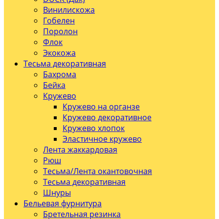
Винилискожа
Гобелен
Поролон
Флок
Экокожа
Тесьма декоративная
Бахрома
Бейка
Кружево
Кружево на органзе
Кружево декоративное
Кружево хлопок
Эластичное кружево
Лента жаккардовая
Рюш
Тесьма/Лента окантовочная
Тесьма декоративная
Шнуры
Бельевая фурнитура
Бретельная резинка