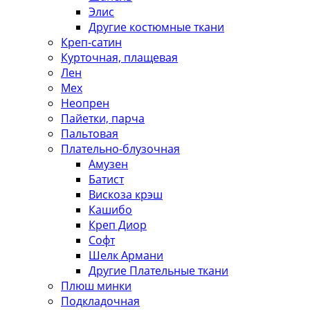
Элис
Другие костюмные ткани
Креп-сатин
Курточная, плащевая
Лен
Мех
Неопрен
Пайетки, парча
Пальтовая
Плательно-блузочная
Амузен
Батист
Вискоза крэш
Кашибо
Креп Диор
Софт
Шелк Армани
Другие Плательные ткани
Плюш минки
Подкладочная