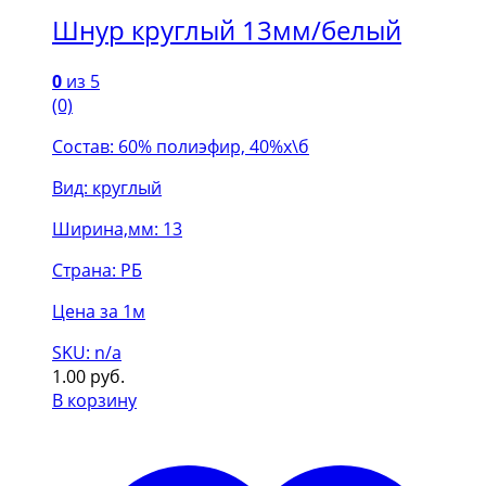
Шнур круглый 13мм/белый
0
из 5
(0)
Состав: 60% полиэфир, 40%х\б
Вид: круглый
Ширина,мм: 13
Страна: РБ
Цена за 1м
SKU: n/a
1.00
руб.
В корзину