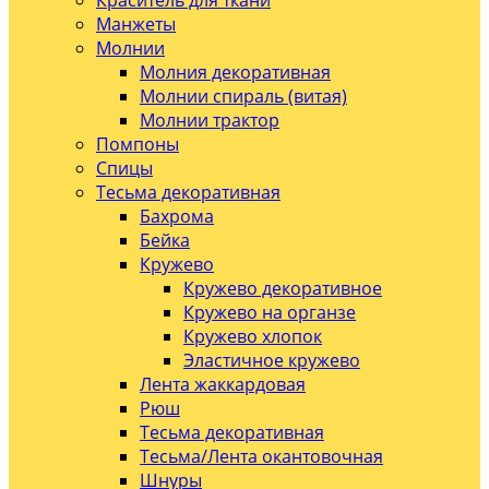
Краситель для ткани
Манжеты
Молнии
Молния декоративная
Молнии спираль (витая)
Молнии трактор
Помпоны
Спицы
Тесьма декоративная
Бахрома
Бейка
Кружево
Кружево декоративное
Кружево на органзе
Кружево хлопок
Эластичное кружево
Лента жаккардовая
Рюш
Тесьма декоративная
Тесьма/Лента окантовочная
Шнуры