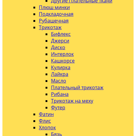
Другие Плательные ткани
Плюш минки
Подкладочная
Рубашечная
Трикотаж
Бифлекс
Джерси
Диско
Интерлок
Кашкорсе
Кулирка
Лайкра
Масло
Плательный трикотаж
Рибана
Трикотаж на меху
Футер
Фатин
Флис
Хлопок
Бязь