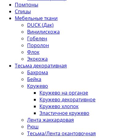
Помпоны
Спицы
Мебельные ткани
DUCK (Дак)
Винилискожа
Гобелен
Поролон
Флок
Экокожа
Тесьма декоративная
Бахрома
Бейка
Кружево
Кружево на органзе
Кружево декоративное
Кружево хлопок
Эластичное кружево
Лента жаккардовая
Рюш
Тесьма/Лента окантовочная