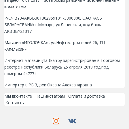
выдано 16.01.2017г Мозырским районным исполнительным
комитетом
Р/СЧ BY34AKBB30130295910173300000, ОАО «АСБ
БЕЛАРУСБАНК» г.Мозырь, ул.Ленинская, код банка
AKBBBY21317
Магазин «ИГОЛОЧКА» , ул.Нефтестроителей 26, ТЦ
«Апельсин»
Интернет-магазин igla-tkan.by зарегистрирован в Торговом
реестре Республики Беларусь 25 апреля 2019 год под
номером 447774
Импортер в РБ Здрок Оксана Александровна
Мы вконтакте
Наш инстаграм
Оплата и доставка
Контакты