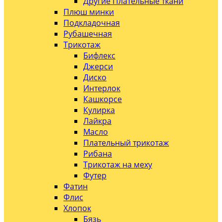
Другие Плательные ткани
Плюш минки
Подкладочная
Рубашечная
Трикотаж
Бифлекс
Джерси
Диско
Интерлок
Кашкорсе
Кулирка
Лайкра
Масло
Плательный трикотаж
Рибана
Трикотаж на меху
Футер
Фатин
Флис
Хлопок
Бязь