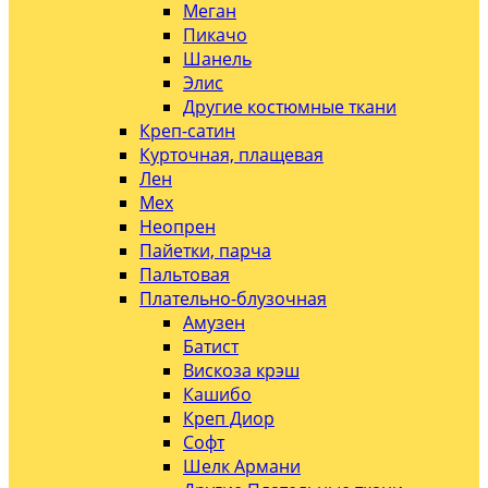
Меган
Пикачо
Шанель
Элис
Другие костюмные ткани
Креп-сатин
Курточная, плащевая
Лен
Мех
Неопрен
Пайетки, парча
Пальтовая
Плательно-блузочная
Амузен
Батист
Вискоза крэш
Кашибо
Креп Диор
Софт
Шелк Армани