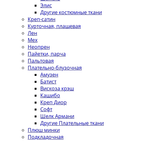
Элис
Другие костюмные ткани
Креп-сатин
Курточная, плащевая
Лен
Мех
Неопрен
Пайетки, парча
Пальтовая
Плательно-блузочная
Амузен
Батист
Вискоза крэш
Кашибо
Креп Диор
Софт
Шелк Армани
Другие Плательные ткани
Плюш минки
Подкладочная