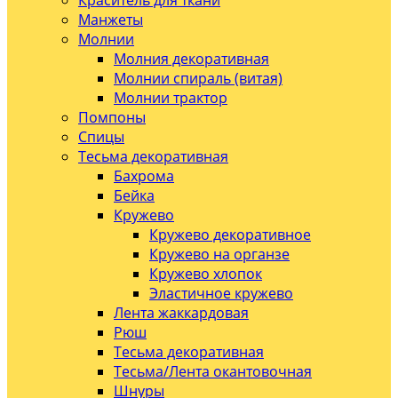
Краситель для ткани
Манжеты
Молнии
Молния декоративная
Молнии спираль (витая)
Молнии трактор
Помпоны
Спицы
Тесьма декоративная
Бахрома
Бейка
Кружево
Кружево декоративное
Кружево на органзе
Кружево хлопок
Эластичное кружево
Лента жаккардовая
Рюш
Тесьма декоративная
Тесьма/Лента окантовочная
Шнуры