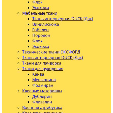
Флок
Экокожа
Мебельные ткани
Ткань интерьерная DUCK (Дак)
Винилискожа
Гобелен
Поролон
Флок
Экокожа
Технические ткани ОКСФОРД
Ткань интерьерная DUCK (Дак)
Ткани для пэчворка
Ткани для рукоделия
Канва
Мешковина
Фоамиран
Клеевые материалы
Дублерин
Флизелин
Военная атрибутика