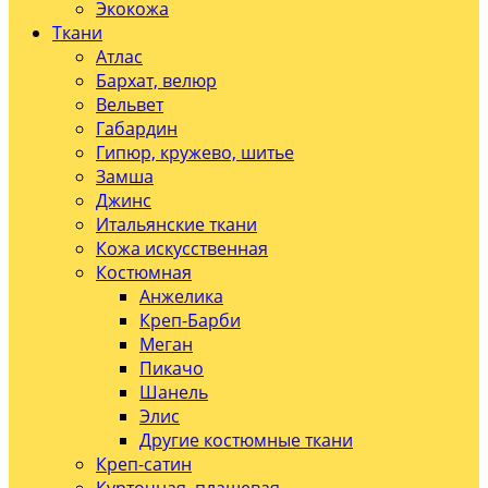
Экокожа
Ткани
Атлас
Бархат, велюр
Вельвет
Габардин
Гипюр, кружево, шитье
Замша
Джинс
Итальянские ткани
Кожа искусственная
Костюмная
Анжелика
Креп-Барби
Меган
Пикачо
Шанель
Элис
Другие костюмные ткани
Креп-сатин