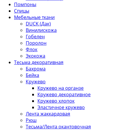
Помпоны
Спицы
Мебельные ткани
DUCK (Дак)
Винилискожа
Гобелен
Поролон
Флок
Экокожа
Тесьма декоративная
Бахрома
Бейка
Кружево
Кружево на органзе
Кружево декоративное
Кружево хлопок
Эластичное кружево
Лента жаккардовая
Рюш
Тесьма/Лента окантовочная