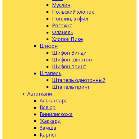
Муслин
Польский хлопок
Поплин, акфил
Рогожка
Фланель
Хлопок Пике
Шифон
Шифон Винди
Шифон однотон
Шифон принт
Штапель
Штапель однотонный
Штапель принт
Автоткани
Алькантара
Велюр
Винилискожа
Жаккард
Замша
Карпет