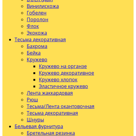
Винилискожа
Гобелен
Поролон
Флок
Экокожа
Тесьма декоративная
Бахрома
Бейка
Кружево
Кружево на органзе
Кружево декоративное
Кружево хлопок
Эластичное кружево
Лента жаккардовая
Рюш
Тесьма/Лента окантовочная
Тесьма декоративная
Шнуры
Бельевая фурнитура
Бретельная резинка