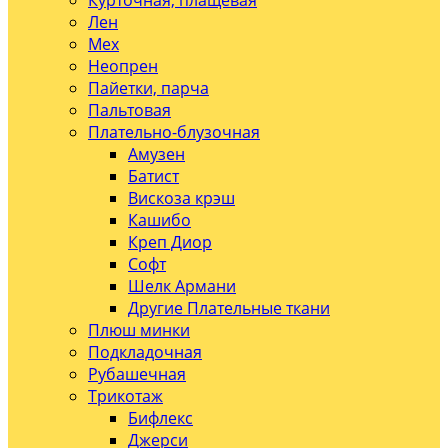
Курточная, плащевая
Лен
Мех
Неопрен
Пайетки, парча
Пальтовая
Плательно-блузочная
Амузен
Батист
Вискоза крэш
Кашибо
Креп Диор
Софт
Шелк Армани
Другие Плательные ткани
Плюш минки
Подкладочная
Рубашечная
Трикотаж
Бифлекс
Джерси