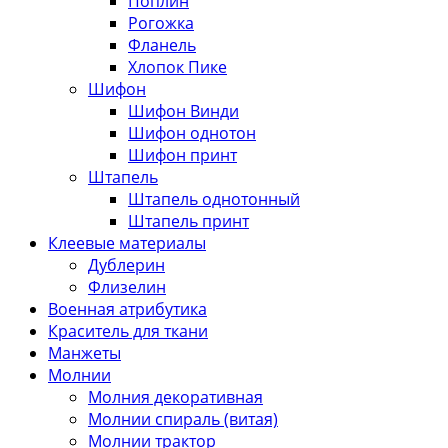
Поплин
Рогожка
Фланель
Хлопок Пике
Шифон
Шифон Винди
Шифон однотон
Шифон принт
Штапель
Штапель однотонный
Штапель принт
Клеевые материалы
Дублерин
Флизелин
Военная атрибутика
Краситель для ткани
Манжеты
Молнии
Молния декоративная
Молнии спираль (витая)
Молнии трактор