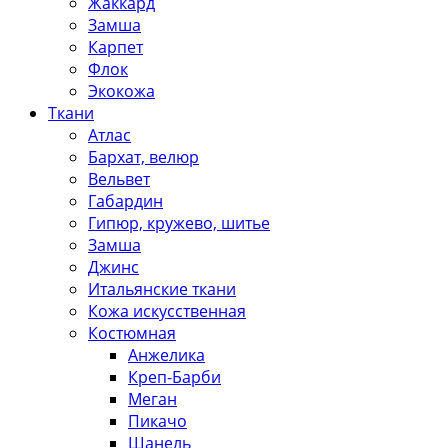
Жаккард
Замша
Карпет
Флок
Экокожа
Ткани
Атлас
Бархат, велюр
Вельвет
Габардин
Гипюр, кружево, шитье
Замша
Джинс
Итальянские ткани
Кожа искусственная
Костюмная
Анжелика
Креп-Барби
Меган
Пикачо
Шанель