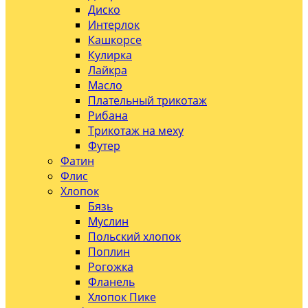
Диско
Интерлок
Кашкорсе
Кулирка
Лайкра
Масло
Плательный трикотаж
Рибана
Трикотаж на меху
Футер
Фатин
Флис
Хлопок
Бязь
Муслин
Польский хлопок
Поплин
Рогожка
Фланель
Хлопок Пике