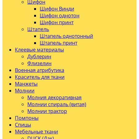
Шифон
Шифон Винди
Шифон однотон
Шифон принт
Штапель
Штапель однотонный
Штапель принт
Клеевые материалы
Дублерин
Флизелин
Военная атрибутика
Краситель для ткани
Манжеты
Молнии
Молния декоративная
Молнии спираль (витая)
Молнии трактор
Помпоны
Спицы
Мебельные ткани
DUCK (Дак)