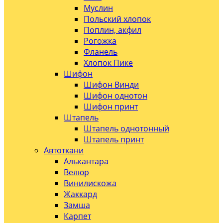
Муслин
Польский хлопок
Поплин, акфил
Рогожка
Фланель
Хлопок Пике
Шифон
Шифон Винди
Шифон однотон
Шифон принт
Штапель
Штапель однотонный
Штапель принт
Автоткани
Алькантара
Велюр
Винилискожа
Жаккард
Замша
Карпет