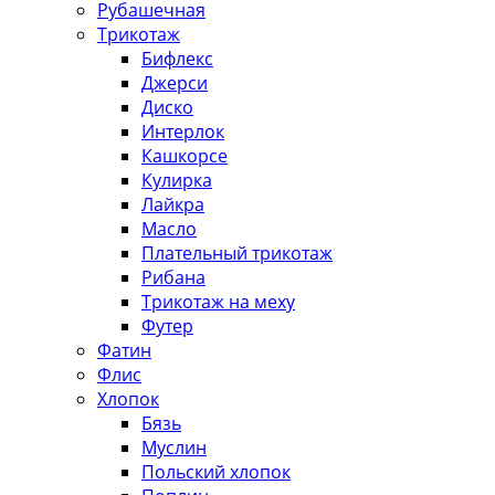
Рубашечная
Трикотаж
Бифлекс
Джерси
Диско
Интерлок
Кашкорсе
Кулирка
Лайкра
Масло
Плательный трикотаж
Рибана
Трикотаж на меху
Футер
Фатин
Флис
Хлопок
Бязь
Муслин
Польский хлопок