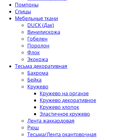
Помпоны
Спицы
Мебельные ткани
DUCK (Дак)
Винилискожа
Гобелен
Поролон
Флок
Экокожа
Тесьма декоративная
Бахрома
Бейка
Кружево
Кружево на органзе
Кружево декоративное
Кружево хлопок
Эластичное кружево
Лента жаккардовая
Рюш
Тесьма/Лента окантовочная