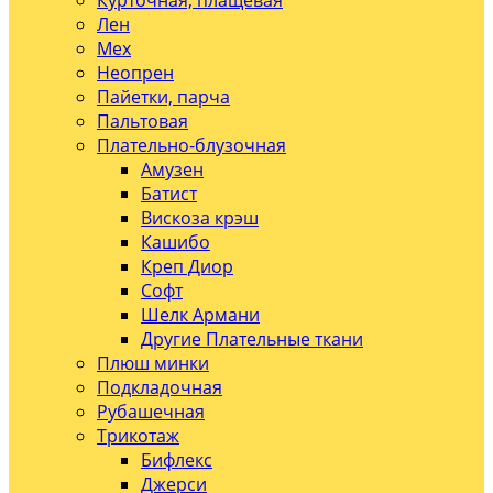
Курточная, плащевая
Лен
Мех
Неопрен
Пайетки, парча
Пальтовая
Плательно-блузочная
Амузен
Батист
Вискоза крэш
Кашибо
Креп Диор
Софт
Шелк Армани
Другие Плательные ткани
Плюш минки
Подкладочная
Рубашечная
Трикотаж
Бифлекс
Джерси