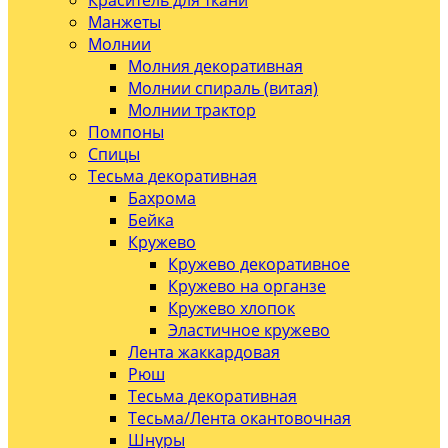
Краситель для ткани
Манжеты
Молнии
Молния декоративная
Молнии спираль (витая)
Молнии трактор
Помпоны
Спицы
Тесьма декоративная
Бахрома
Бейка
Кружево
Кружево декоративное
Кружево на органзе
Кружево хлопок
Эластичное кружево
Лента жаккардовая
Рюш
Тесьма декоративная
Тесьма/Лента окантовочная
Шнуры