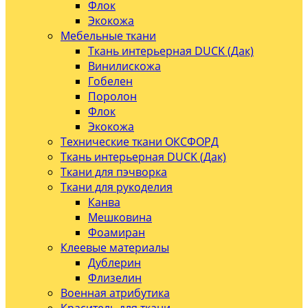
Флок
Экокожа
Мебельные ткани
Ткань интерьерная DUCK (Дак)
Винилискожа
Гобелен
Поролон
Флок
Экокожа
Технические ткани ОКСФОРД
Ткань интерьерная DUCK (Дак)
Ткани для пэчворка
Ткани для рукоделия
Канва
Мешковина
Фоамиран
Клеевые материалы
Дублерин
Флизелин
Военная атрибутика