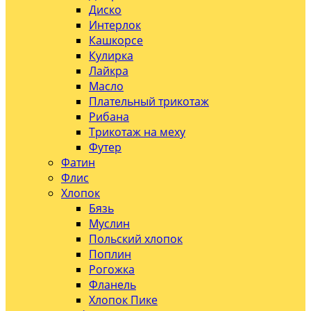
Диско
Интерлок
Кашкорсе
Кулирка
Лайкра
Масло
Плательный трикотаж
Рибана
Трикотаж на меху
Футер
Фатин
Флис
Хлопок
Бязь
Муслин
Польский хлопок
Поплин
Рогожка
Фланель
Хлопок Пике