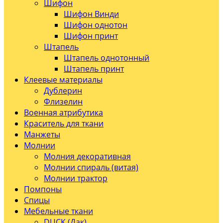
Шифон
Шифон Винди
Шифон однотон
Шифон принт
Штапель
Штапель однотонный
Штапель принт
Клеевые материалы
Дублерин
Флизелин
Военная атрибутика
Краситель для ткани
Манжеты
Молнии
Молния декоративная
Молнии спираль (витая)
Молнии трактор
Помпоны
Спицы
Мебельные ткани
DUCK (Дак)