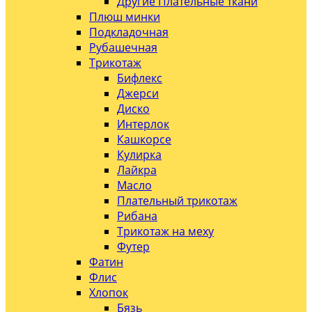
Другие Плательные ткани
Плюш минки
Подкладочная
Рубашечная
Трикотаж
Бифлекс
Джерси
Диско
Интерлок
Кашкорсе
Кулирка
Лайкра
Масло
Плательный трикотаж
Рибана
Трикотаж на меху
Футер
Фатин
Флис
Хлопок
Бязь