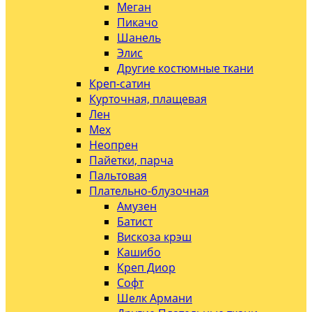
Меган
Пикачо
Шанель
Элис
Другие костюмные ткани
Креп-сатин
Курточная, плащевая
Лен
Мех
Неопрен
Пайетки, парча
Пальтовая
Плательно-блузочная
Амузен
Батист
Вискоза крэш
Кашибо
Креп Диор
Софт
Шелк Армани