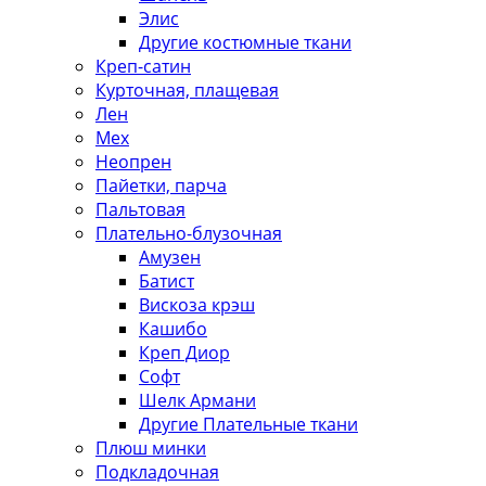
Элис
Другие костюмные ткани
Креп-сатин
Курточная, плащевая
Лен
Мех
Неопрен
Пайетки, парча
Пальтовая
Плательно-блузочная
Амузен
Батист
Вискоза крэш
Кашибо
Креп Диор
Софт
Шелк Армани
Другие Плательные ткани
Плюш минки
Подкладочная