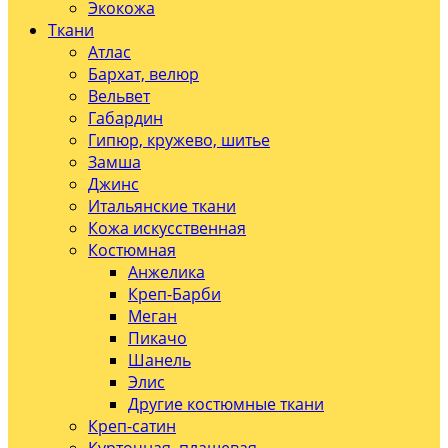
Экокожа
Ткани
Атлас
Бархат, велюр
Вельвет
Габардин
Гипюр, кружево, шитье
Замша
Джинс
Итальянские ткани
Кожа искусственная
Костюмная
Анжелика
Креп-Барби
Меган
Пикачо
Шанель
Элис
Другие костюмные ткани
Креп-сатин