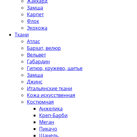
Жаккард
Замша
Карпет
Флок
Экокожа
Ткани
Атлас
Бархат, велюр
Вельвет
Габардин
Гипюр, кружево, шитье
Замша
Джинс
Итальянские ткани
Кожа искусственная
Костюмная
Анжелика
Креп-Барби
Меган
Пикачо
Шанель