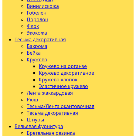
Винилискожа
Гобелен
Поролон
Флок
Экокожа
Тесьма декоративная
Бахрома
Бейка
Кружево
Кружево на органзе
Кружево декоративное
Кружево хлопок
Эластичное кружево
Лента жаккардовая
Рюш
Тесьма/Лента окантовочная
Тесьма декоративная
Шнуры
Бельевая фурнитура
Бретельная резинка