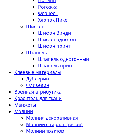
Поплин
Рогожка
Фланель
Хлопок Пике
Шифон
Шифон Винди
Шифон однотон
Шифон принт
Штапель
Штапель однотонный
Штапель принт
Клеевые материалы
Дублерин
Флизелин
Военная атрибутика
Краситель для ткани
Манжеты
Молнии
Молния декоративная
Молнии спираль (витая)
Молнии трактор