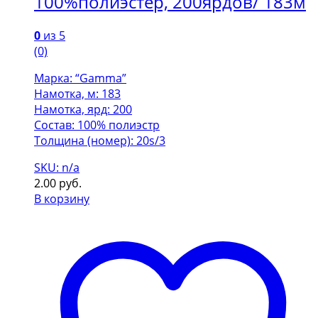
100%полиэстер, 200ярдов/ 183м
0
из 5
(0)
Марка: “Gamma”
Намотка, м: 183
Намотка, ярд: 200
Состав: 100% полиэстр
Толщина (номер): 20s/3
SKU: n/a
2.00
руб.
В корзину