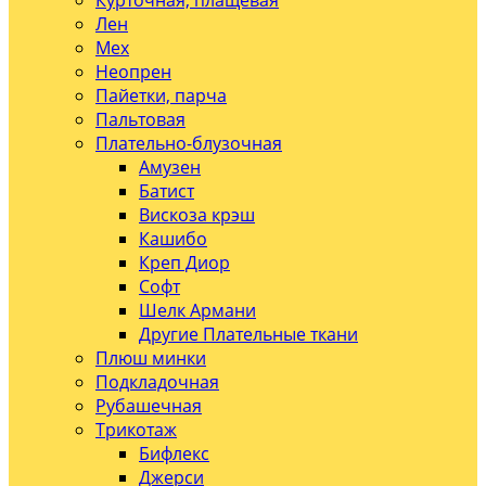
Курточная, плащевая
Лен
Мех
Неопрен
Пайетки, парча
Пальтовая
Плательно-блузочная
Амузен
Батист
Вискоза крэш
Кашибо
Креп Диор
Софт
Шелк Армани
Другие Плательные ткани
Плюш минки
Подкладочная
Рубашечная
Трикотаж
Бифлекс
Джерси