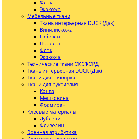
Флок
Экокожа
Мебельные ткани
Ткань интерьерная DUCK (Дак)
Винилискожа
Гобелен
Поролон
Флок
Экокожа
Технические ткани ОКСФОРД
Ткань интерьерная DUCK (Дак)
Ткани для пэчворка
Ткани для рукоделия
Канва
Мешковина
Фоамиран
Клеевые материалы
Дублерин
Флизелин
Военная атрибутика