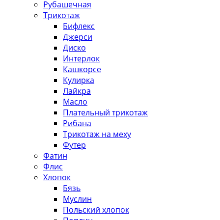
Рубашечная
Трикотаж
Бифлекс
Джерси
Диско
Интерлок
Кашкорсе
Кулирка
Лайкра
Масло
Плательный трикотаж
Рибана
Трикотаж на меху
Футер
Фатин
Флис
Хлопок
Бязь
Муслин
Польский хлопок