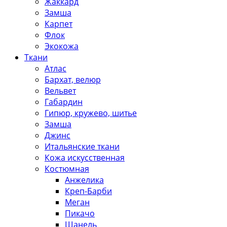
Жаккард
Замша
Карпет
Флок
Экокожа
Ткани
Атлас
Бархат, велюр
Вельвет
Габардин
Гипюр, кружево, шитье
Замша
Джинс
Итальянские ткани
Кожа искусственная
Костюмная
Анжелика
Креп-Барби
Меган
Пикачо
Шанель