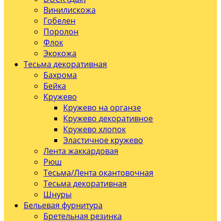
Винилискожа
Гобелен
Поролон
Флок
Экокожа
Тесьма декоративная
Бахрома
Бейка
Кружево
Кружево на органзе
Кружево декоративное
Кружево хлопок
Эластичное кружево
Лента жаккардовая
Рюш
Тесьма/Лента окантовочная
Тесьма декоративная
Шнуры
Бельевая фурнитура
Бретельная резинка