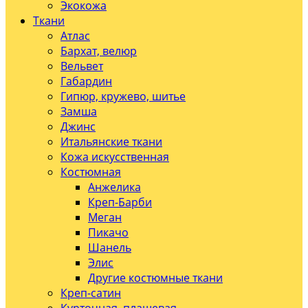
Экокожа
Ткани
Атлас
Бархат, велюр
Вельвет
Габардин
Гипюр, кружево, шитье
Замша
Джинс
Итальянские ткани
Кожа искусственная
Костюмная
Анжелика
Креп-Барби
Меган
Пикачо
Шанель
Элис
Другие костюмные ткани
Креп-сатин