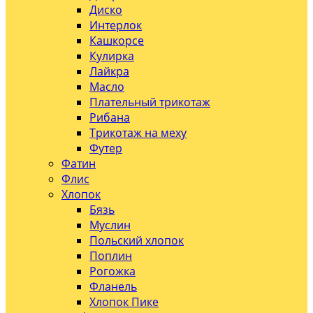
Диско
Интерлок
Кашкорсе
Кулирка
Лайкра
Масло
Плательный трикотаж
Рибана
Трикотаж на меху
Футер
Фатин
Флис
Хлопок
Бязь
Муслин
Польский хлопок
Поплин
Рогожка
Фланель
Хлопок Пике