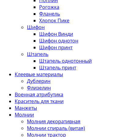
Поплин
Рогожка
Фланель
Хлопок Пике
Шифон
Шифон Винди
Шифон однотон
Шифон принт
Штапель
Штапель однотонный
Штапель принт
Клеевые материалы
Дублерин
Флизелин
Военная атрибутика
Краситель для ткани
Манжеты
Молнии
Молния декоративная
Молнии спираль (витая)
Молнии трактор