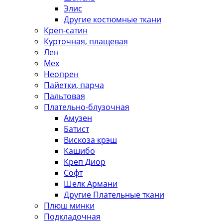
Элис
Другие костюмные ткани
Креп-сатин
Курточная, плащевая
Лен
Мех
Неопрен
Пайетки, парча
Пальтовая
Плательно-блузочная
Амузен
Батист
Вискоза крэш
Кашибо
Креп Диор
Софт
Шелк Армани
Другие Плательные ткани
Плюш минки
Подкладочная