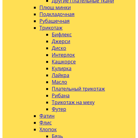
Другие Плательные ткани
Плюш минки
Подкладочная
Рубашечная
Трикотаж
Бифлекс
Джерси
Диско
Интерлок
Кашкорсе
Кулирка
Лайкра
Масло
Плательный трикотаж
Рибана
Трикотаж на меху
Футер
Фатин
Флис
Хлопок
Бязь