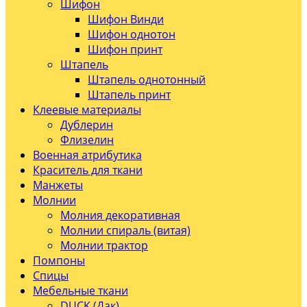
Шифон
Шифон Винди
Шифон однотон
Шифон принт
Штапель
Штапель однотонный
Штапель принт
Клеевые материалы
Дублерин
Флизелин
Военная атрибутика
Краситель для ткани
Манжеты
Молнии
Молния декоративная
Молнии спираль (витая)
Молнии трактор
Помпоны
Спицы
Мебельные ткани
DUCK (Дак)