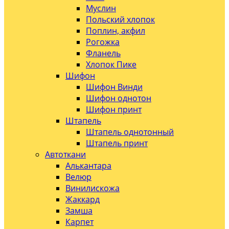
Муслин
Польский хлопок
Поплин, акфил
Рогожка
Фланель
Хлопок Пике
Шифон
Шифон Винди
Шифон однотон
Шифон принт
Штапель
Штапель однотонный
Штапель принт
Автоткани
Алькантара
Велюр
Винилискожа
Жаккард
Замша
Карпет