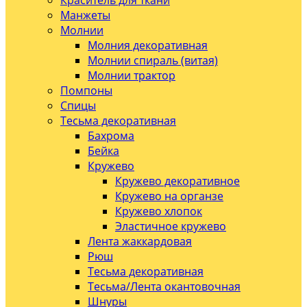
Краситель для ткани
Манжеты
Молнии
Молния декоративная
Молнии спираль (витая)
Молнии трактор
Помпоны
Спицы
Тесьма декоративная
Бахрома
Бейка
Кружево
Кружево декоративное
Кружево на органзе
Кружево хлопок
Эластичное кружево
Лента жаккардовая
Рюш
Тесьма декоративная
Тесьма/Лента окантовочная
Шнуры