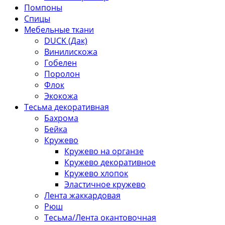
Помпоны
Спицы
Мебельные ткани
DUCK (Дак)
Винилискожа
Гобелен
Поролон
Флок
Экокожа
Тесьма декоративная
Бахрома
Бейка
Кружево
Кружево на органзе
Кружево декоративное
Кружево хлопок
Эластичное кружево
Лента жаккардовая
Рюш
Тесьма/Лента окантовочная