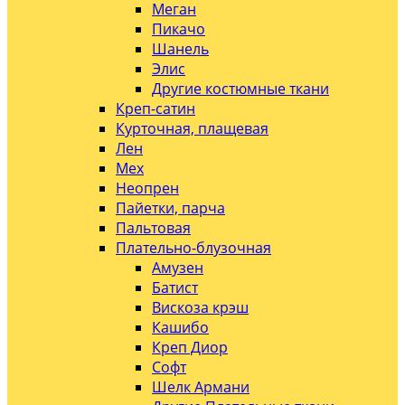
Меган
Пикачо
Шанель
Элис
Другие костюмные ткани
Креп-сатин
Курточная, плащевая
Лен
Мех
Неопрен
Пайетки, парча
Пальтовая
Плательно-блузочная
Амузен
Батист
Вискоза крэш
Кашибо
Креп Диор
Софт
Шелк Армани