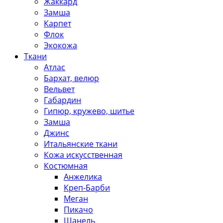
Жаккард
Замша
Карпет
Флок
Экокожа
Ткани
Атлас
Бархат, велюр
Вельвет
Габардин
Гипюр, кружево, шитье
Замша
Джинс
Итальянские ткани
Кожа искусственная
Костюмная
Анжелика
Креп-Барби
Меган
Пикачо
Шанель