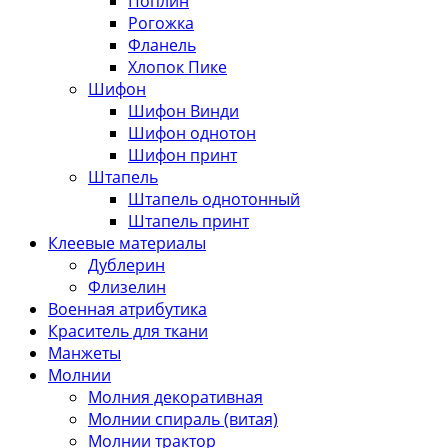
Поплин
Рогожка
Фланель
Хлопок Пике
Шифон
Шифон Винди
Шифон однотон
Шифон принт
Штапель
Штапель однотонный
Штапель принт
Клеевые материалы
Дублерин
Флизелин
Военная атрибутика
Краситель для ткани
Манжеты
Молнии
Молния декоративная
Молнии спираль (витая)
Молнии трактор