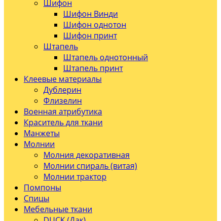
Шифон
Шифон Винди
Шифон однотон
Шифон принт
Штапель
Штапель однотонный
Штапель принт
Клеевые материалы
Дублерин
Флизелин
Военная атрибутика
Краситель для ткани
Манжеты
Молнии
Молния декоративная
Молнии спираль (витая)
Молнии трактор
Помпоны
Спицы
Мебельные ткани
DUCK (Дак)