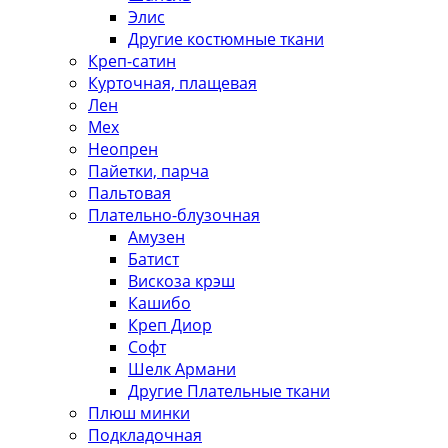
Элис
Другие костюмные ткани
Креп-сатин
Курточная, плащевая
Лен
Мех
Неопрен
Пайетки, парча
Пальтовая
Плательно-блузочная
Амузен
Батист
Вискоза крэш
Кашибо
Креп Диор
Софт
Шелк Армани
Другие Плательные ткани
Плюш минки
Подкладочная