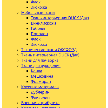
Флок
Экокожа
Мебельные ткани
Ткань интерьерная DUCK (Дак)
Винилискожа
Гобелен
Поролон
Флок
Экокожа
Технические ткани ОКСФОРД
Ткань интерьерная DUCK (Дак)
Ткани для пэчворка
Ткани для рукоделия
Канва
Мешковина
Фоамиран
Клеевые материалы
Дублерин
Флизелин
Военная атрибутика