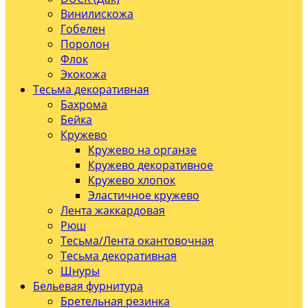
Винилискожа
Гобелен
Поролон
Флок
Экокожа
Тесьма декоративная
Бахрома
Бейка
Кружево
Кружево на органзе
Кружево декоративное
Кружево хлопок
Эластичное кружево
Лента жаккардовая
Рюш
Тесьма/Лента окантовочная
Тесьма декоративная
Шнуры
Бельевая фурнитура
Бретельная резинка