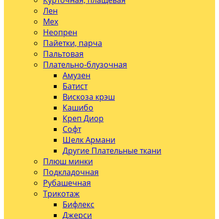
Курточная, плащевая
Лен
Мех
Неопрен
Пайетки, парча
Пальтовая
Плательно-блузочная
Амузен
Батист
Вискоза крэш
Кашибо
Креп Диор
Софт
Шелк Армани
Другие Плательные ткани
Плюш минки
Подкладочная
Рубашечная
Трикотаж
Бифлекс
Джерси