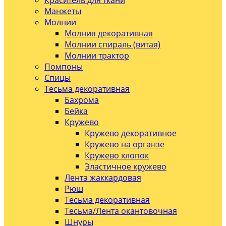
Краситель для ткани
Манжеты
Молнии
Молния декоративная
Молнии спираль (витая)
Молнии трактор
Помпоны
Спицы
Тесьма декоративная
Бахрома
Бейка
Кружево
Кружево декоративное
Кружево на органзе
Кружево хлопок
Эластичное кружево
Лента жаккардовая
Рюш
Тесьма декоративная
Тесьма/Лента окантовочная
Шнуры