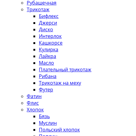
Рубашечная
Трикотаж
Бифлекс
Джерси
Диско
Интерлок
Кашкорсе
Кулирка
Лайкра
Масло
Плательный трикотаж
Рибана
Трикотаж на меху
Футер
Фатин
Флис
Хлопок
Бязь
Муслин
Польский хлопок