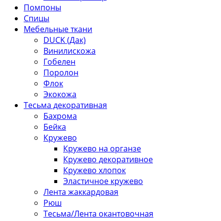
Помпоны
Спицы
Мебельные ткани
DUCK (Дак)
Винилискожа
Гобелен
Поролон
Флок
Экокожа
Тесьма декоративная
Бахрома
Бейка
Кружево
Кружево на органзе
Кружево декоративное
Кружево хлопок
Эластичное кружево
Лента жаккардовая
Рюш
Тесьма/Лента окантовочная