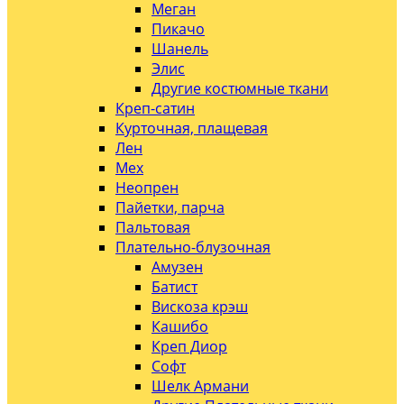
Меган
Пикачо
Шанель
Элис
Другие костюмные ткани
Креп-сатин
Курточная, плащевая
Лен
Мех
Неопрен
Пайетки, парча
Пальтовая
Плательно-блузочная
Амузен
Батист
Вискоза крэш
Кашибо
Креп Диор
Софт
Шелк Армани