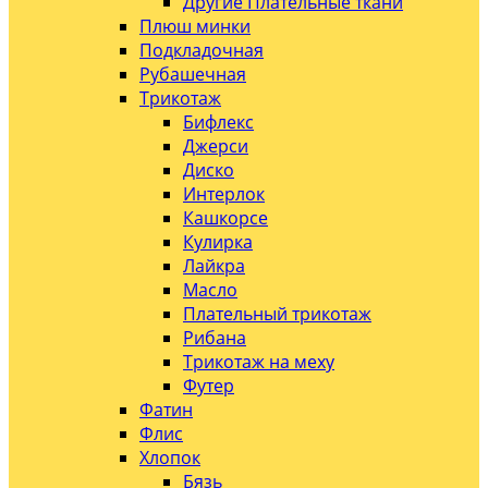
Другие Плательные ткани
Плюш минки
Подкладочная
Рубашечная
Трикотаж
Бифлекс
Джерси
Диско
Интерлок
Кашкорсе
Кулирка
Лайкра
Масло
Плательный трикотаж
Рибана
Трикотаж на меху
Футер
Фатин
Флис
Хлопок
Бязь