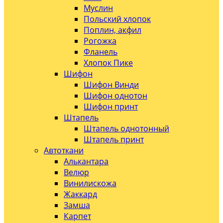
Муслин
Польский хлопок
Поплин, акфил
Рогожка
Фланель
Хлопок Пике
Шифон
Шифон Винди
Шифон однотон
Шифон принт
Штапель
Штапель однотонный
Штапель принт
Автоткани
Алькантара
Велюр
Винилискожа
Жаккард
Замша
Карпет