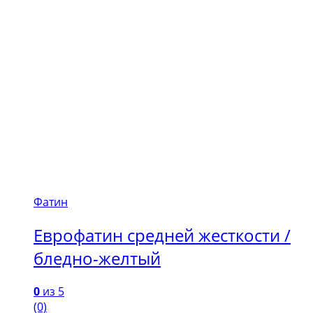
Фатин
Еврофатин средней жесткости /
бледно-желтый
0
из 5
(0)