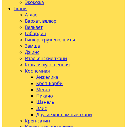
Экокожа
Ткани
Атлас
Бархат, велюр
Вельвет
Габардин
Гипюр, кружево, шитье
Замша
Джинс
Итальянские ткани
Кожа искусственная
Костюмная
Анжелика
Креп-Барби
Меган
Пикачо
Шанель
Элис
Другие костюмные ткани
Креп-сатин