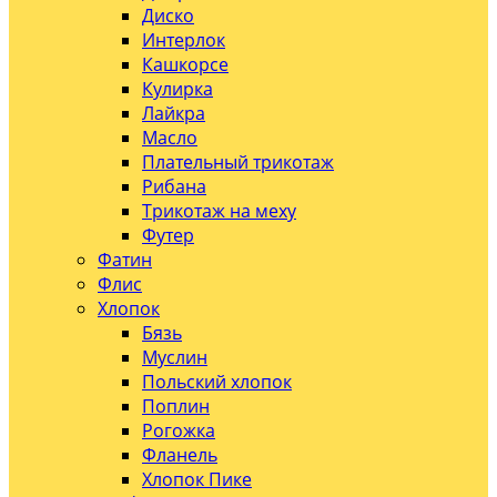
Диско
Интерлок
Кашкорсе
Кулирка
Лайкра
Масло
Плательный трикотаж
Рибана
Трикотаж на меху
Футер
Фатин
Флис
Хлопок
Бязь
Муслин
Польский хлопок
Поплин
Рогожка
Фланель
Хлопок Пике