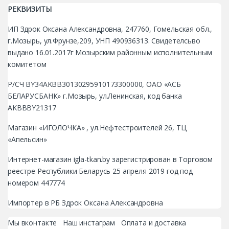
РЕКВИЗИТЫ
ИП Здрок Оксана Александровна, 247760, Гомельская обл.,
г.Мозырь, ул.Фрунзе,209, УНП 490936313. Свидетелсьво
выдано 16.01.2017г Мозырским районным исполнительным
комитетом
Р/СЧ BY34AKBB30130295910173300000, ОАО «АСБ
БЕЛАРУСБАНК» г.Мозырь, ул.Ленинская, код банка
AKBBBY21317
Магазин «ИГОЛОЧКА» , ул.Нефтестроителей 26, ТЦ
«Апельсин»
Интернет-магазин igla-tkan.by зарегистрирован в Торговом
реестре Республики Беларусь 25 апреля 2019 год под
номером 447774
Импортер в РБ Здрок Оксана Александровна
Мы вконтакте
Наш инстаграм
Оплата и доставка