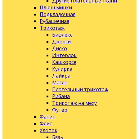
Другие Плательные ткани
Плюш минки
Подкладочная
Рубашечная
Трикотаж
Бифлекс
Джерси
Диско
Интерлок
Кашкорсе
Кулирка
Лайкра
Масло
Плательный трикотаж
Рибана
Трикотаж на меху
Футер
Фатин
Флис
Хлопок
Бязь