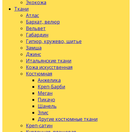
Экокожа
Ткани
Атлас
Бархат, велюр
Вельвет
Габардин
Гипюр, кружево, шитье
Замша
Джинс
Итальянские ткани
Кожа искусственная
Костюмная
Анжелика
Креп-Барби
Меган
Пикачо
Шанель
Элис
Другие костюмные ткани
Креп-сатин