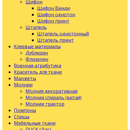
Шифон
Шифон Винди
Шифон однотон
Шифон принт
Штапель
Штапель однотонный
Штапель принт
Клеевые материалы
Дублерин
Флизелин
Военная атрибутика
Краситель для ткани
Манжеты
Молнии
Молния декоративная
Молнии спираль (витая)
Молнии трактор
Помпоны
Спицы
Мебельные ткани
DUCK (Дак)