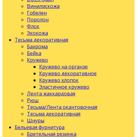
Винилискожа
Гобелен
Поролон
Флок
Экокожа
Тесьма декоративная
Бахрома
Бейка
Кружево
Кружево на органзе
Кружево декоративное
Кружево хлопок
Эластичное кружево
Лента жаккардовая
Рюш
Тесьма/Лента окантовочная
Тесьма декоративная
Шнуры
Бельевая фурнитура
Бретельная резинка