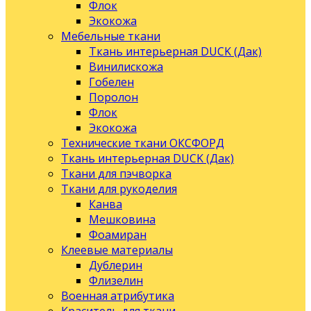
Флок
Экокожа
Мебельные ткани
Ткань интерьерная DUCK (Дак)
Винилискожа
Гобелен
Поролон
Флок
Экокожа
Технические ткани ОКСФОРД
Ткань интерьерная DUCK (Дак)
Ткани для пэчворка
Ткани для рукоделия
Канва
Мешковина
Фоамиран
Клеевые материалы
Дублерин
Флизелин
Военная атрибутика