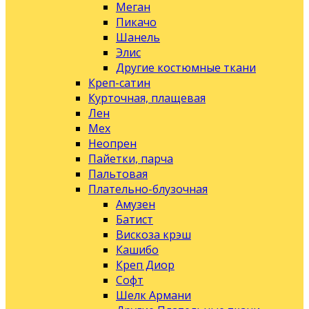
Меган
Пикачо
Шанель
Элис
Другие костюмные ткани
Креп-сатин
Курточная, плащевая
Лен
Мех
Неопрен
Пайетки, парча
Пальтовая
Плательно-блузочная
Амузен
Батист
Вискоза крэш
Кашибо
Креп Диор
Софт
Шелк Армани