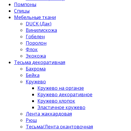
Помпоны
Спицы
Мебельные ткани
DUCK (Дак)
Винилискожа
Гобелен
Поролон
Флок
Экокожа
Тесьма декоративная
Бахрома
Бейка
Кружево
Кружево на органзе
Кружево декоративное
Кружево хлопок
Эластичное кружево
Лента жаккардовая
Рюш
Тесьма/Лента окантовочная