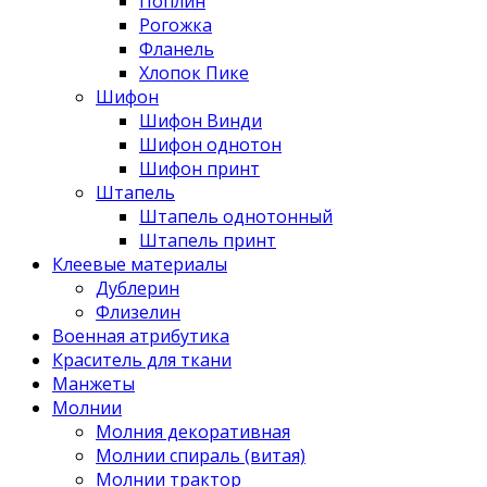
Поплин
Рогожка
Фланель
Хлопок Пике
Шифон
Шифон Винди
Шифон однотон
Шифон принт
Штапель
Штапель однотонный
Штапель принт
Клеевые материалы
Дублерин
Флизелин
Военная атрибутика
Краситель для ткани
Манжеты
Молнии
Молния декоративная
Молнии спираль (витая)
Молнии трактор