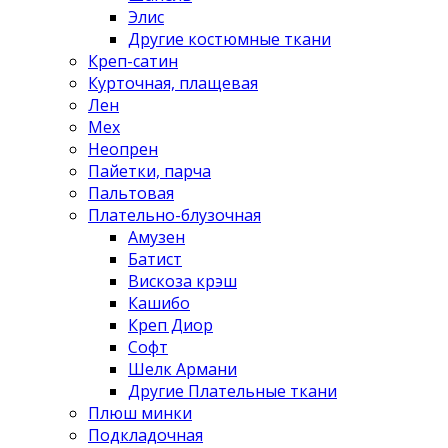
Элис
Другие костюмные ткани
Креп-сатин
Курточная, плащевая
Лен
Мех
Неопрен
Пайетки, парча
Пальтовая
Плательно-блузочная
Амузен
Батист
Вискоза крэш
Кашибо
Креп Диор
Софт
Шелк Армани
Другие Плательные ткани
Плюш минки
Подкладочная