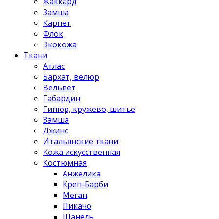
Жаккард
Замша
Карпет
Флок
Экокожа
Ткани
Атлас
Бархат, велюр
Вельвет
Габардин
Гипюр, кружево, шитье
Замша
Джинс
Итальянские ткани
Кожа искусственная
Костюмная
Анжелика
Креп-Барби
Меган
Пикачо
Шанель