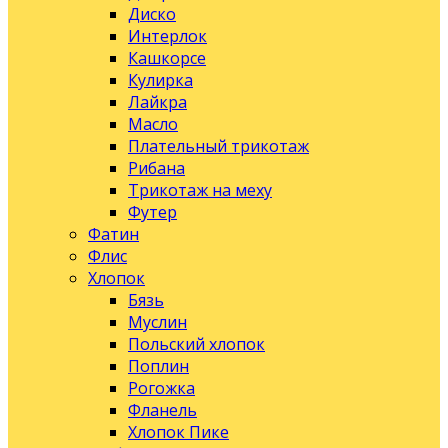
Диско
Интерлок
Кашкорсе
Кулирка
Лайкра
Масло
Плательный трикотаж
Рибана
Трикотаж на меху
Футер
Фатин
Флис
Хлопок
Бязь
Муслин
Польский хлопок
Поплин
Рогожка
Фланель
Хлопок Пике