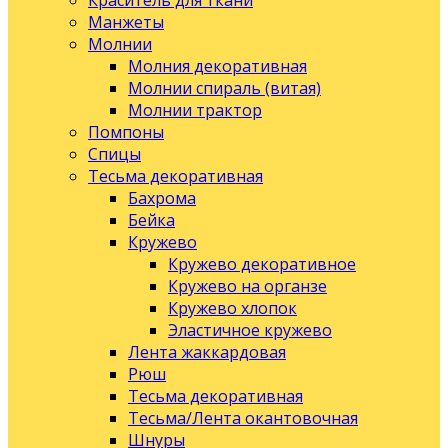
Краситель для ткани
Манжеты
Молнии
Молния декоративная
Молнии спираль (витая)
Молнии трактор
Помпоны
Спицы
Тесьма декоративная
Бахрома
Бейка
Кружево
Кружево декоративное
Кружево на органзе
Кружево хлопок
Эластичное кружево
Лента жаккардовая
Рюш
Тесьма декоративная
Тесьма/Лента окантовочная
Шнуры