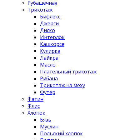
Рубашечная
Трикотаж
Бифлекс
Джерси
Диско
Интерлок
Кашкорсе
Кулирка
Лайкра
Масло
Плательный трикотаж
Рибана
Трикотаж на меху
Футер
Фатин
Флис
Хлопок
Бязь
Муслин
Польский хлопок