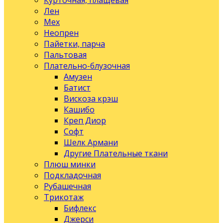
Курточная, плащевая
Лен
Мех
Неопрен
Пайетки, парча
Пальтовая
Плательно-блузочная
Амузен
Батист
Вискоза крэш
Кашибо
Креп Диор
Софт
Шелк Армани
Другие Плательные ткани
Плюш минки
Подкладочная
Рубашечная
Трикотаж
Бифлекс
Джерси