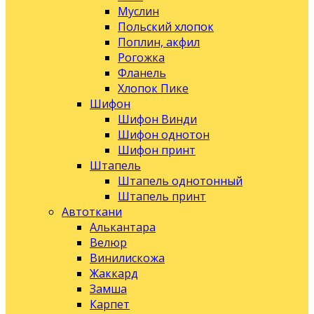
Муслин
Польский хлопок
Поплин, акфил
Рогожка
Фланель
Хлопок Пике
Шифон
Шифон Винди
Шифон однотон
Шифон принт
Штапель
Штапель однотонный
Штапель принт
Автоткани
Алькантара
Велюр
Винилискожа
Жаккард
Замша
Карпет