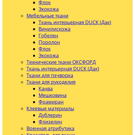
Флок
Экокожа
Мебельные ткани
Ткань интерьерная DUCK (Дак)
Винилискожа
Гобелен
Поролон
Флок
Экокожа
Технические ткани ОКСФОРД
Ткань интерьерная DUCK (Дак)
Ткани для пэчворка
Ткани для рукоделия
Канва
Мешковина
Фоамиран
Клеевые материалы
Дублерин
Флизелин
Военная атрибутика