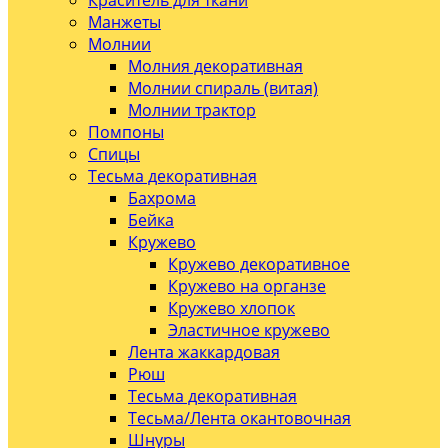
Краситель для ткани
Манжеты
Молнии
Молния декоративная
Молнии спираль (витая)
Молнии трактор
Помпоны
Спицы
Тесьма декоративная
Бахрома
Бейка
Кружево
Кружево декоративное
Кружево на органзе
Кружево хлопок
Эластичное кружево
Лента жаккардовая
Рюш
Тесьма декоративная
Тесьма/Лента окантовочная
Шнуры