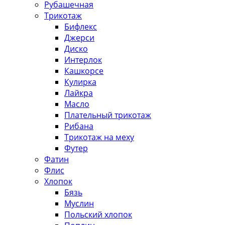
Рубашечная
Трикотаж
Бифлекс
Джерси
Диско
Интерлок
Кашкорсе
Кулирка
Лайкра
Масло
Плательный трикотаж
Рибана
Трикотаж на меху
Футер
Фатин
Флис
Хлопок
Бязь
Муслин
Польский хлопок