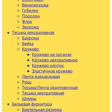
Винилискожа
Гобелен
Поролон
Флок
Экокожа
Тесьма декоративная
Бахрома
Бейка
Кружево
Кружево на органзе
Кружево декоративное
Кружево хлопок
Эластичное кружево
Лента жаккардовая
Рюш
Тесьма/Лента окантовочная
Тесьма декоративная
Шнуры
Бельевая фурнитура
Бретельная резинка