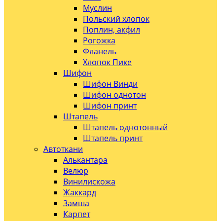
Муслин
Польский хлопок
Поплин, акфил
Рогожка
Фланель
Хлопок Пике
Шифон
Шифон Винди
Шифон однотон
Шифон принт
Штапель
Штапель однотонный
Штапель принт
Автоткани
Алькантара
Велюр
Винилискожа
Жаккард
Замша
Карпет