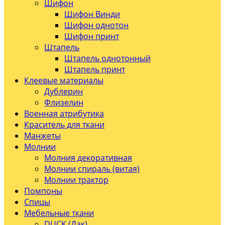
Шифон
Шифон Винди
Шифон однотон
Шифон принт
Штапель
Штапель однотонный
Штапель принт
Клеевые материалы
Дублерин
Флизелин
Военная атрибутика
Краситель для ткани
Манжеты
Молнии
Молния декоративная
Молнии спираль (витая)
Молнии трактор
Помпоны
Спицы
Мебельные ткани
DUCK (Дак)