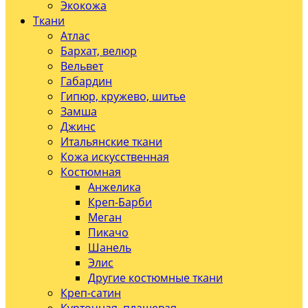
Экокожа
Ткани
Атлас
Бархат, велюр
Вельвет
Габардин
Гипюр, кружево, шитье
Замша
Джинс
Итальянские ткани
Кожа искусственная
Костюмная
Анжелика
Креп-Барби
Меган
Пикачо
Шанель
Элис
Другие костюмные ткани
Креп-сатин