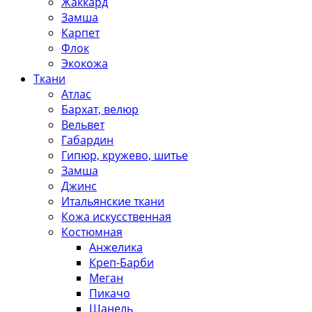
Жаккард
Замша
Карпет
Флок
Экокожа
Ткани
Атлас
Бархат, велюр
Вельвет
Габардин
Гипюр, кружево, шитье
Замша
Джинс
Итальянские ткани
Кожа искусственная
Костюмная
Анжелика
Креп-Барби
Меган
Пикачо
Шанель