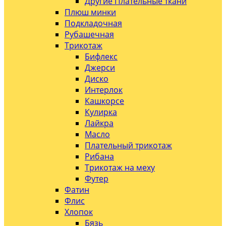
Другие Плательные ткани
Плюш минки
Подкладочная
Рубашечная
Трикотаж
Бифлекс
Джерси
Диско
Интерлок
Кашкорсе
Кулирка
Лайкра
Масло
Плательный трикотаж
Рибана
Трикотаж на меху
Футер
Фатин
Флис
Хлопок
Бязь