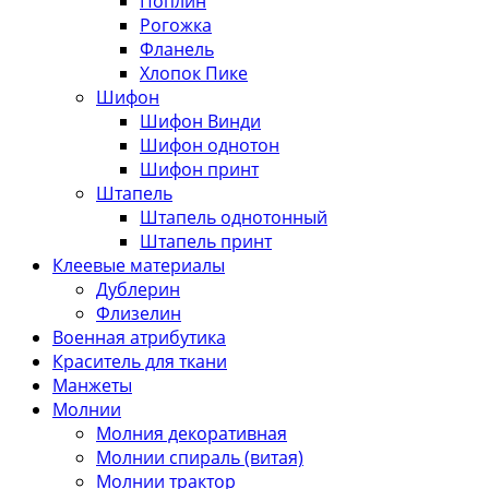
Поплин
Рогожка
Фланель
Хлопок Пике
Шифон
Шифон Винди
Шифон однотон
Шифон принт
Штапель
Штапель однотонный
Штапель принт
Клеевые материалы
Дублерин
Флизелин
Военная атрибутика
Краситель для ткани
Манжеты
Молнии
Молния декоративная
Молнии спираль (витая)
Молнии трактор