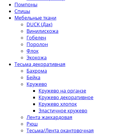
Помпоны
Спицы
Мебельные ткани
DUCK (Дак)
Винилискожа
Гобелен
Поролон
Флок
Экокожа
Тесьма декоративная
Бахрома
Бейка
Кружево
Кружево на органзе
Кружево декоративное
Кружево хлопок
Эластичное кружево
Лента жаккардовая
Рюш
Тесьма/Лента окантовочная