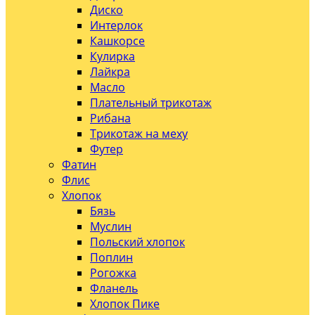
Диско
Интерлок
Кашкорсе
Кулирка
Лайкра
Масло
Плательный трикотаж
Рибана
Трикотаж на меху
Футер
Фатин
Флис
Хлопок
Бязь
Муслин
Польский хлопок
Поплин
Рогожка
Фланель
Хлопок Пике