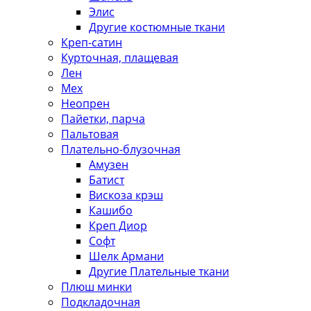
Элис
Другие костюмные ткани
Креп-сатин
Курточная, плащевая
Лен
Мех
Неопрен
Пайетки, парча
Пальтовая
Плательно-блузочная
Амузен
Батист
Вискоза крэш
Кашибо
Креп Диор
Софт
Шелк Армани
Другие Плательные ткани
Плюш минки
Подкладочная