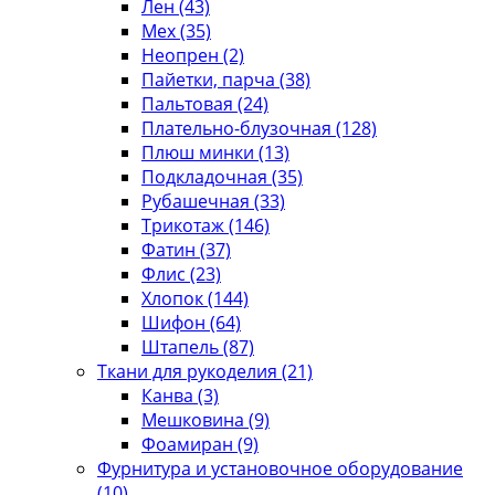
Лен
(43)
Мех
(35)
Неопрен
(2)
Пайетки, парча
(38)
Пальтовая
(24)
Плательно-блузочная
(128)
Плюш минки
(13)
Подкладочная
(35)
Рубашечная
(33)
Трикотаж
(146)
Фатин
(37)
Флис
(23)
Хлопок
(144)
Шифон
(64)
Штапель
(87)
Ткани для рукоделия
(21)
Канва
(3)
Мешковина
(9)
Фоамиран
(9)
Фурнитура и установочное оборудование
(10)