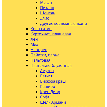
Меган
Пикачо
Шанель
Элис
Другие костюмные ткани
Креп-сатин
Курточная, плащевая
Лен
Мех
Неопрен
Пайетки, парча
Пальтовая
Плательно-блузочная
Амузен
Батист
Вискоза крэш
Кашибо
Креп Диор
Софт
Шелк Армани