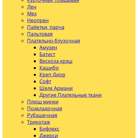
Курточная, плащевая
Лен
Мех
Неопрен
Пайетки, парча
Пальтовая
Плательно-блузочная
Амузен
Батист
Вискоза крэш
Кашибо
Креп Диор
Софт
Шелк Армани
Другие Плательные ткани
Плюш минки
Подкладочная
Рубашечная
Трикотаж
Бифлекс
Джерси