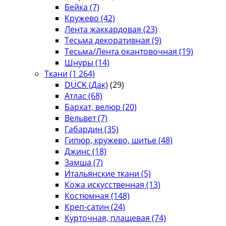
Бейка
(7)
Кружево
(42)
Лента жаккардовая
(23)
Тесьма декоративная
(9)
Тесьма/Лента окантовочная
(19)
Шнуры
(14)
Ткани
(1 264)
DUCK (Дак)
(29)
Атлас
(68)
Бархат, велюр
(20)
Вельвет
(7)
Габардин
(35)
Гипюр, кружево, шитье
(48)
Джинс
(18)
Замша
(7)
Итальянские ткани
(5)
Кожа искусственная
(13)
Костюмная
(148)
Креп-сатин
(24)
Курточная, плащевая
(74)