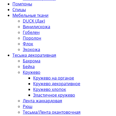
Помпоны
Спицы
Мебельные ткани
DUCK (Дак)
Винилискожа
Гобелен
Поролон
Флок
Экокожа
Тесьма декоративная
Бахрома
Бейка
Кружево
Кружево на органзе
Кружево декоративное
Кружево хлопок
Эластичное кружево
Лента жаккардовая
Рюш
Тесьма/Лента окантовочная