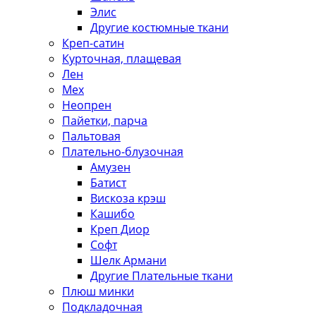
Элис
Другие костюмные ткани
Креп-сатин
Курточная, плащевая
Лен
Мех
Неопрен
Пайетки, парча
Пальтовая
Плательно-блузочная
Амузен
Батист
Вискоза крэш
Кашибо
Креп Диор
Софт
Шелк Армани
Другие Плательные ткани
Плюш минки
Подкладочная