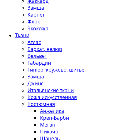
Жаккард
Замша
Карпет
Флок
Экокожа
Ткани
Атлас
Бархат, велюр
Вельвет
Габардин
Гипюр, кружево, шитье
Замша
Джинс
Итальянские ткани
Кожа искусственная
Костюмная
Анжелика
Креп-Барби
Меган
Пикачо
Шанель