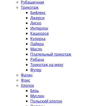
Рубашечная
Трикотаж
Бифлекс
Джерси
Диско
Интерлок
Кашкорсе
Кулирка
Лайкра
Масло
Плательный трикотаж
Рибана
Трикотаж на меху
Футер
Фатин
Флис
Хлопок
Бязь
Муслин
Польский хлопок