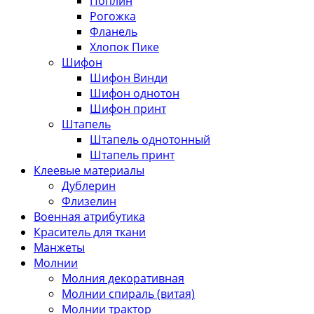
Поплин
Рогожка
Фланель
Хлопок Пике
Шифон
Шифон Винди
Шифон однотон
Шифон принт
Штапель
Штапель однотонный
Штапель принт
Клеевые материалы
Дублерин
Флизелин
Военная атрибутика
Краситель для ткани
Манжеты
Молнии
Молния декоративная
Молнии спираль (витая)
Молнии трактор