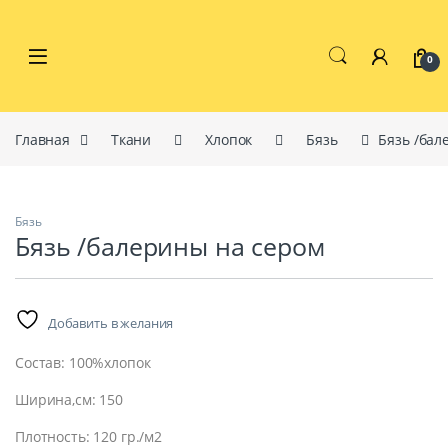
Перейти к навигации
перейти к содержанию
0
Главная
Ткани
Хлопок
Бязь
Бязь /бал
Бязь
Бязь /балерины на сером
Добавить в желания
Состав: 100%хлопок
Ширина,см: 150
Плотность: 120 гр./м2