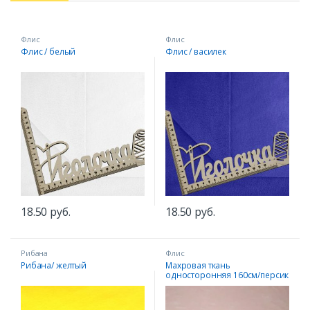
Флис
Флис
Флис / белый
Флис / василек
18.50
руб.
18.50
руб.
Рибана
Флис
Рибана/ желтый
Махровая ткань
односторонняя 160см/персик