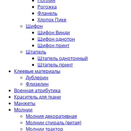
Поплин
Рогожка
Фланель
Хлопок Пике
Шифон
Шифон Винди
Шифон однотон
Шифон принт
Штапель
Штапель однотонный
Штапель принт
Клеевые материалы
Дублерин
Флизелин
Военная атрибутика
Краситель для ткани
Манжеты
Молнии
Молния декоративная
Молнии спираль (витая)
Молнии трактор