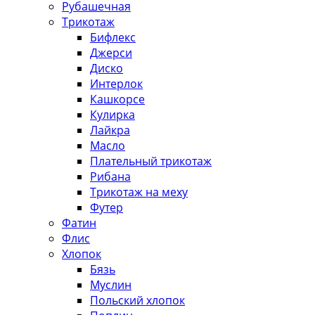
Рубашечная
Трикотаж
Бифлекс
Джерси
Диско
Интерлок
Кашкорсе
Кулирка
Лайкра
Масло
Плательный трикотаж
Рибана
Трикотаж на меху
Футер
Фатин
Флис
Хлопок
Бязь
Муслин
Польский хлопок