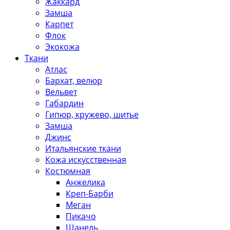
Жаккард
Замша
Карпет
Флок
Экокожа
Ткани
Атлас
Бархат, велюр
Вельвет
Габардин
Гипюр, кружево, шитье
Замша
Джинс
Итальянские ткани
Кожа искусственная
Костюмная
Анжелика
Креп-Барби
Меган
Пикачо
Шанель