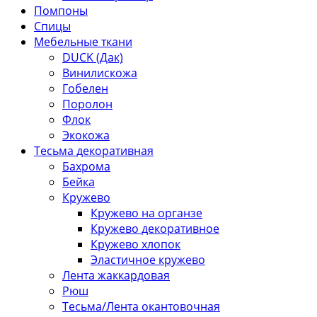
Помпоны
Спицы
Мебельные ткани
DUCK (Дак)
Винилискожа
Гобелен
Поролон
Флок
Экокожа
Тесьма декоративная
Бахрома
Бейка
Кружево
Кружево на органзе
Кружево декоративное
Кружево хлопок
Эластичное кружево
Лента жаккардовая
Рюш
Тесьма/Лента окантовочная