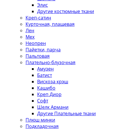
Элис
Другие костюмные ткани
Креп-сатин
Курточная, плащевая
Лен
Мех
Неопрен
Пайетки, парча
Пальтовая
Плательно-блузочная
Амузен
Батист
Вискоза крэш
Кашибо
Креп Диор
Софт
Шелк Армани
Другие Плательные ткани
Плюш минки
Подкладочная