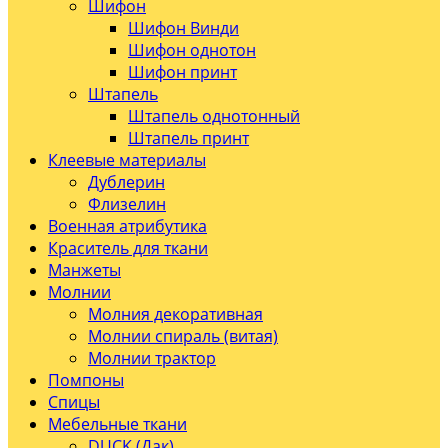
Шифон
Шифон Винди
Шифон однотон
Шифон принт
Штапель
Штапель однотонный
Штапель принт
Клеевые материалы
Дублерин
Флизелин
Военная атрибутика
Краситель для ткани
Манжеты
Молнии
Молния декоративная
Молнии спираль (витая)
Молнии трактор
Помпоны
Спицы
Мебельные ткани
DUCK (Дак)