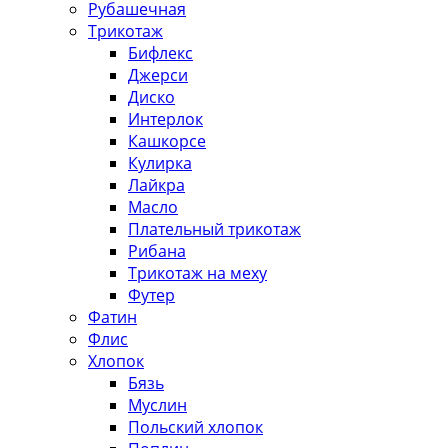
Рубашечная
Трикотаж
Бифлекс
Джерси
Диско
Интерлок
Кашкорсе
Кулирка
Лайкра
Масло
Плательный трикотаж
Рибана
Трикотаж на меху
Футер
Фатин
Флис
Хлопок
Бязь
Муслин
Польский хлопок