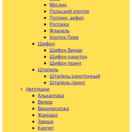
Муслин
Польский хлопок
Поплин, акфил
Рогожка
Фланель
Хлопок Пике
Шифон
Шифон Винди
Шифон однотон
Шифон принт
Штапель
Штапель однотонный
Штапель принт
Автоткани
Алькантара
Велюр
Винилискожа
Жаккард
Замша
Карпет