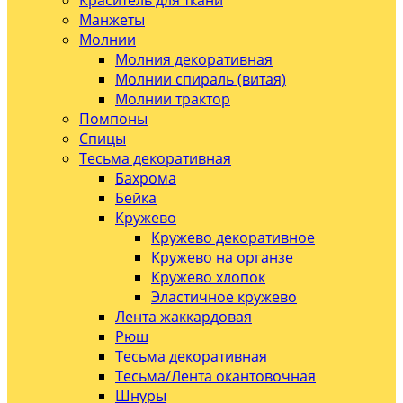
Краситель для ткани
Манжеты
Молнии
Молния декоративная
Молнии спираль (витая)
Молнии трактор
Помпоны
Спицы
Тесьма декоративная
Бахрома
Бейка
Кружево
Кружево декоративное
Кружево на органзе
Кружево хлопок
Эластичное кружево
Лента жаккардовая
Рюш
Тесьма декоративная
Тесьма/Лента окантовочная
Шнуры