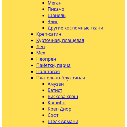
Меган
Пикачо
Шанель
Элис
Другие костюмные ткани
Креп-сатин
Курточная, плащевая
Лен
Мех
Неопрен
Пайетки, парча
Пальтовая
Плательно-блузочная
Амузен
Батист
Вискоза крэш
Кашибо
Креп Диор
Софт
Шелк Армани