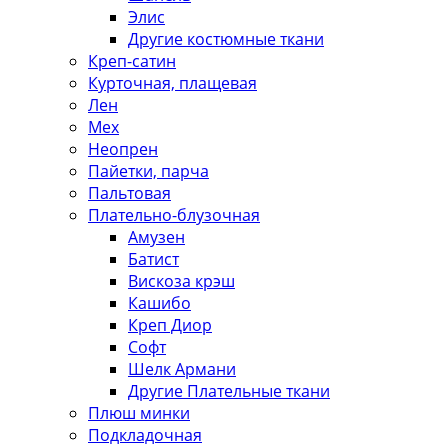
Элис
Другие костюмные ткани
Креп-сатин
Курточная, плащевая
Лен
Мех
Неопрен
Пайетки, парча
Пальтовая
Плательно-блузочная
Амузен
Батист
Вискоза крэш
Кашибо
Креп Диор
Софт
Шелк Армани
Другие Плательные ткани
Плюш минки
Подкладочная