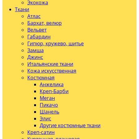
Экокожа
Ткани
Атлас
Бархат, велюр
Вельвет
Габардин
Гипюр, кружево, шитье
Замша
Джинс
Итальянские ткани
Кожа искусственная
Костюмная
Анжелика
Креп-Барби
Меган
Пикачо
Шанель
Элис
Другие костюмные ткани
Креп-сатин