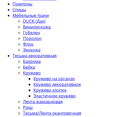
Помпоны
Спицы
Мебельные ткани
DUCK (Дак)
Винилискожа
Гобелен
Поролон
Флок
Экокожа
Тесьма декоративная
Бахрома
Бейка
Кружево
Кружево на органзе
Кружево декоративное
Кружево хлопок
Эластичное кружево
Лента жаккардовая
Рюш
Тесьма/Лента окантовочная