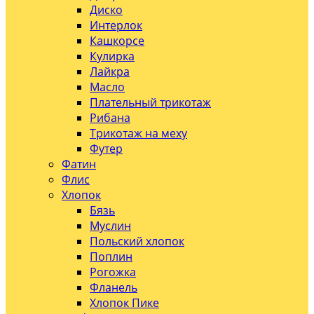
Диско
Интерлок
Кашкорсе
Кулирка
Лайкра
Масло
Плательный трикотаж
Рибана
Трикотаж на меху
Футер
Фатин
Флис
Хлопок
Бязь
Муслин
Польский хлопок
Поплин
Рогожка
Фланель
Хлопок Пике