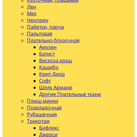
Курточная, плащевая
Лен
Мех
Неопрен
Пайетки, парча
Пальтовая
Плательно-блузочная
Амузен
Батист
Вискоза крэш
Кашибо
Креп Диор
Софт
Шелк Армани
Другие Плательные ткани
Плюш минки
Подкладочная
Рубашечная
Трикотаж
Бифлекс
Джерси