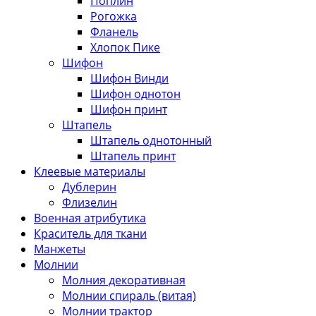
Поплин
Рогожка
Фланель
Хлопок Пике
Шифон
Шифон Винди
Шифон однотон
Шифон принт
Штапель
Штапель однотонный
Штапель принт
Клеевые материалы
Дублерин
Флизелин
Военная атрибутика
Краситель для ткани
Манжеты
Молнии
Молния декоративная
Молнии спираль (витая)
Молнии трактор