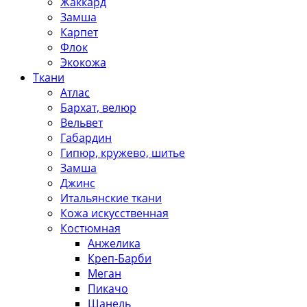
Жаккард
Замша
Карпет
Флок
Экокожа
Ткани
Атлас
Бархат, велюр
Вельвет
Габардин
Гипюр, кружево, шитье
Замша
Джинс
Итальянские ткани
Кожа искусственная
Костюмная
Анжелика
Креп-Барби
Меган
Пикачо
Шанель