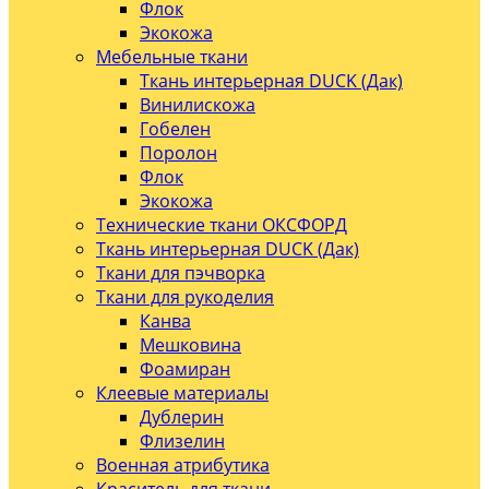
Флок
Экокожа
Мебельные ткани
Ткань интерьерная DUCK (Дак)
Винилискожа
Гобелен
Поролон
Флок
Экокожа
Технические ткани ОКСФОРД
Ткань интерьерная DUCK (Дак)
Ткани для пэчворка
Ткани для рукоделия
Канва
Мешковина
Фоамиран
Клеевые материалы
Дублерин
Флизелин
Военная атрибутика