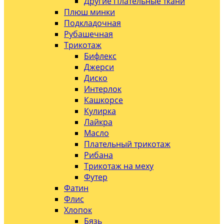
Другие Плательные ткани
Плюш минки
Подкладочная
Рубашечная
Трикотаж
Бифлекс
Джерси
Диско
Интерлок
Кашкорсе
Кулирка
Лайкра
Масло
Плательный трикотаж
Рибана
Трикотаж на меху
Футер
Фатин
Флис
Хлопок
Бязь