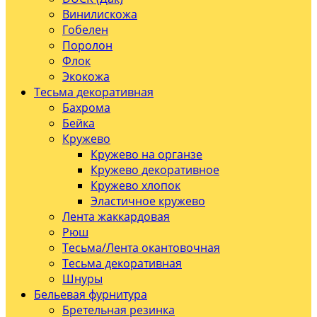
Винилискожа
Гобелен
Поролон
Флок
Экокожа
Тесьма декоративная
Бахрома
Бейка
Кружево
Кружево на органзе
Кружево декоративное
Кружево хлопок
Эластичное кружево
Лента жаккардовая
Рюш
Тесьма/Лента окантовочная
Тесьма декоративная
Шнуры
Бельевая фурнитура
Бретельная резинка