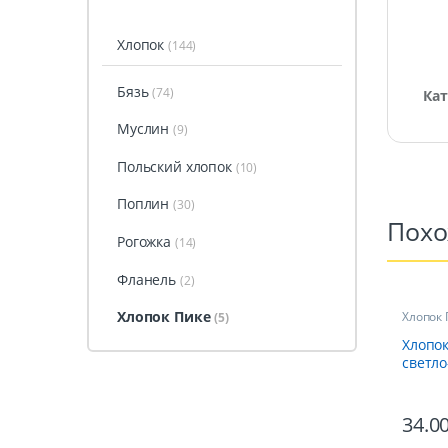
Хлопок
(144)
Бязь
(74)
Кат
Муслин
(9)
Польский хлопок
(10)
Поплин
(30)
Пох
Рогожка
(14)
Фланель
(2)
Хлопок Пике
Хлопок
(5)
Хлопок
светл
34.0