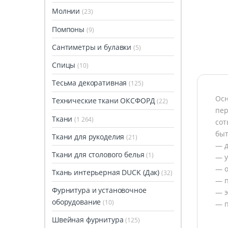
Молнии
(23)
Помпоны
(9)
Сантиметры и булавки
(5)
Спицы
(10)
Тесьма декоративная
(125)
Осн
Технические ткани ОКСФОРД
(22)
пер
Ткани
(1 264)
сот
быт
Ткани для рукоделия
(21)
— д
Ткани для столового белья
(1)
— у
— о
Ткань интерьерная DUCK (Дак)
(32)
— п
Фурнитура и установочное
— э
оборудование
(10)
— п
Швейная фурнитура
(125)