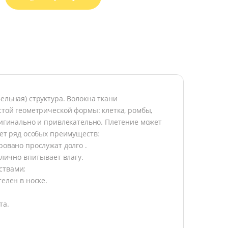
ельная) структура. Волокна ткани
стой геометрической формы: клетка, ромбы,
оригинально и привлекательно. Плетение может
еет ряд особых преимуществ:
ровано прослужат долго .
тлично впитывает влагу.
ствами;
елен в носке.
та.