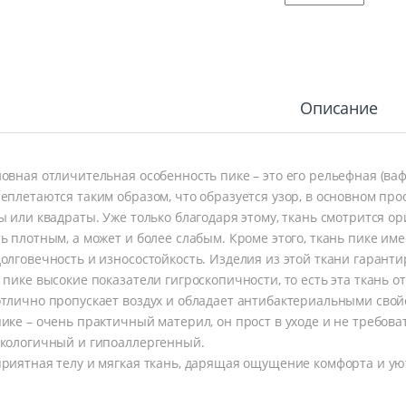
Описание
овная отличительная особенность пике – это его рельефная (ваф
еплетаются таким образом, что образуется узор, в основном про
ы или квадраты. Уже только благодаря этому, ткань смотрится 
ь плотным, а может и более слабым. Кроме этого, ткань пике им
олговечность и износостойкость. Изделия из этой ткани гаранти
 пике высокие показатели гигроскопичности, то есть эта ткань о
тлично пропускает воздух и обладает антибактериальными свой
ике – очень практичный материл, он прост в уходе и не требоват
кологичный и гипоаллергенный.
риятная телу и мягкая ткань, дарящая ощущение комфорта и ую