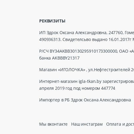
РЕКВИЗИТЫ
ИП Здрок Оксана Александровна, 247760, Гомел
490936313. Свидетелсьво выдано 16.01.201
Р/СЧ BY34AKBB30130295910173300000, ОАО «А
банка AKBBBY21317
Магазин «ИГОЛОЧКА» , ул.Нефтестроителей 2
Интернет-магазин igla-tkan.by зарегистриров
апреля 2019 год под номером 447774
Импортер в РБ Здрок Оксана Александровна
Мы вконтакте
Наш инстаграм
Оплата и дос