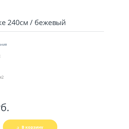
ке 240см / бежевый
ания
к
м2
б.
В корзину