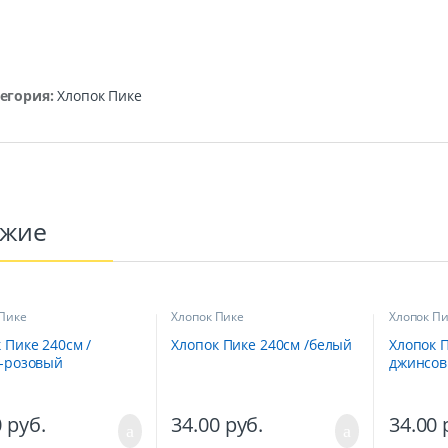
егория:
Хлопок Пике
ожие
 Пике
Хлопок Пике
Хлопок П
 Пике 240см /
Хлопок Пике 240см /белый
Хлопок П
о-розовый
джинсо
0
руб.
34.00
руб.
34.00