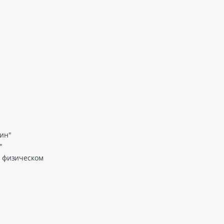
син"
"
в физическом