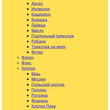
Диско
Интерлок
Кашкорсе
Кулирка
Лайкра
Масло
Плательный трикотаж
Рибана
Трикотаж на меху
Футер
Фатин
Флис
Хлопок
Бязь
Муслин
Польский хлопок
Поплин
Рогожка
Фланель
Хлопок Пике