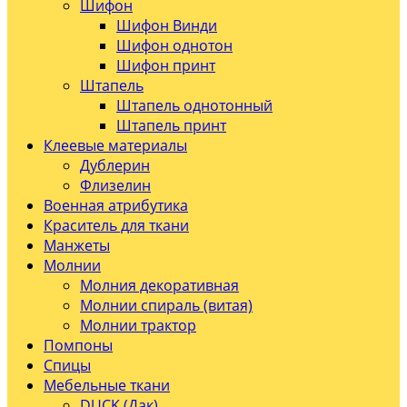
Шифон
Шифон Винди
Шифон однотон
Шифон принт
Штапель
Штапель однотонный
Штапель принт
Клеевые материалы
Дублерин
Флизелин
Военная атрибутика
Краситель для ткани
Манжеты
Молнии
Молния декоративная
Молнии спираль (витая)
Молнии трактор
Помпоны
Спицы
Мебельные ткани
DUCK (Дак)