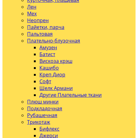
Курточная, плащевая
Лен
Мех
Неопрен
Пайетки, парча
Пальтовая
Плательно-блузочная
Амузен
Батист
Вискоза крэш
Кашибо
Креп Диор
Софт
Шелк Армани
Другие Плательные ткани
Плюш минки
Подкладочная
Рубашечная
Трикотаж
Бифлекс
Джерси