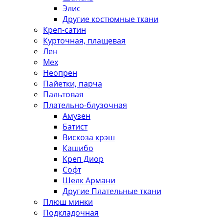
Элис
Другие костюмные ткани
Креп-сатин
Курточная, плащевая
Лен
Мех
Неопрен
Пайетки, парча
Пальтовая
Плательно-блузочная
Амузен
Батист
Вискоза крэш
Кашибо
Креп Диор
Софт
Шелк Армани
Другие Плательные ткани
Плюш минки
Подкладочная