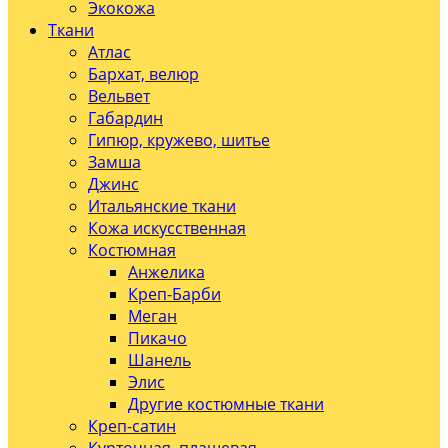
Экокожа
Ткани
Атлас
Бархат, велюр
Вельвет
Габардин
Гипюр, кружево, шитье
Замша
Джинс
Итальянские ткани
Кожа искусственная
Костюмная
Анжелика
Креп-Барби
Меган
Пикачо
Шанель
Элис
Другие костюмные ткани
Креп-сатин