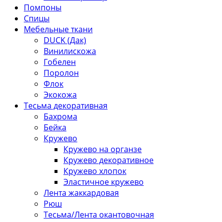
Помпоны
Спицы
Мебельные ткани
DUCK (Дак)
Винилискожа
Гобелен
Поролон
Флок
Экокожа
Тесьма декоративная
Бахрома
Бейка
Кружево
Кружево на органзе
Кружево декоративное
Кружево хлопок
Эластичное кружево
Лента жаккардовая
Рюш
Тесьма/Лента окантовочная