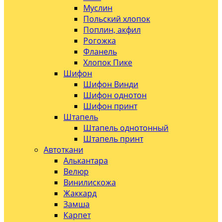
Муслин
Польский хлопок
Поплин, акфил
Рогожка
Фланель
Хлопок Пике
Шифон
Шифон Винди
Шифон однотон
Шифон принт
Штапель
Штапель однотонный
Штапель принт
Автоткани
Алькантара
Велюр
Винилискожа
Жаккард
Замша
Карпет