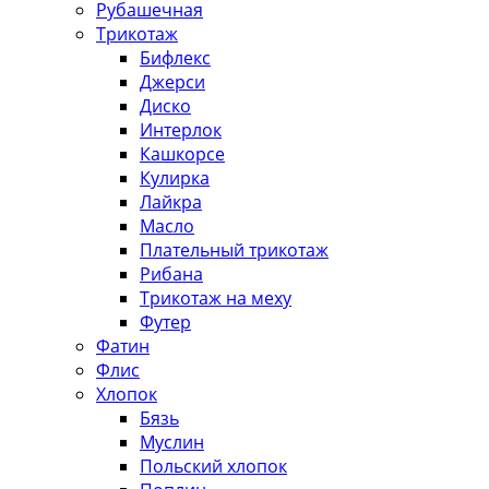
Рубашечная
Трикотаж
Бифлекс
Джерси
Диско
Интерлок
Кашкорсе
Кулирка
Лайкра
Масло
Плательный трикотаж
Рибана
Трикотаж на меху
Футер
Фатин
Флис
Хлопок
Бязь
Муслин
Польский хлопок