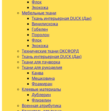
Флок
Экокожа
Мебельные ткани
Ткань интерьерная DUCK (Дак)
Винилискожа
Гобелен
Поролон
Флок
Экокожа
Технические ткани ОКСФОРД
Ткань интерьерная DUCK (Дак)
Ткани для пэчворка
Ткани для рукоделия
Канва
Мешковина
Фоамиран
Клеевые материалы
Дублерин
Флизелин
Военная атрибутика