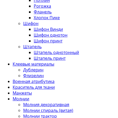
Поплин
Рогожка
Фланель
Хлопок Пике
Шифон
Шифон Винди
Шифон однотон
Шифон принт
Штапель
Штапель однотонный
Штапель принт
Клеевые материалы
Дублерин
Флизелин
Военная атрибутика
Краситель для ткани
Манжеты
Молнии
Молния декоративная
Молнии спираль (витая)
Молнии трактор