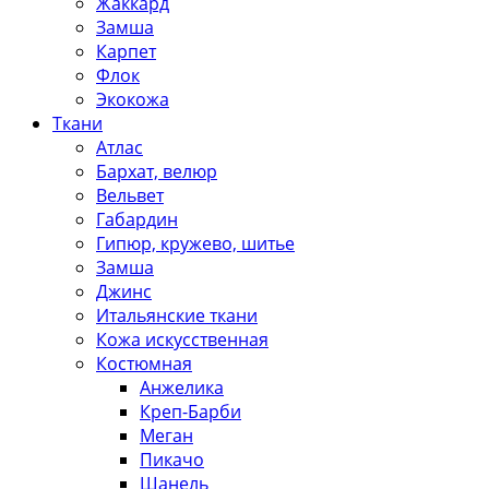
Жаккард
Замша
Карпет
Флок
Экокожа
Ткани
Атлас
Бархат, велюр
Вельвет
Габардин
Гипюр, кружево, шитье
Замша
Джинс
Итальянские ткани
Кожа искусственная
Костюмная
Анжелика
Креп-Барби
Меган
Пикачо
Шанель