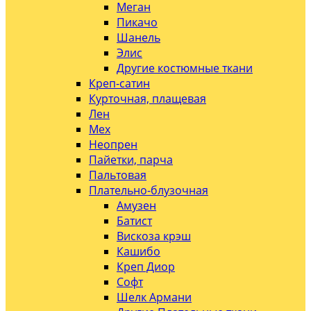
Меган
Пикачо
Шанель
Элис
Другие костюмные ткани
Креп-сатин
Курточная, плащевая
Лен
Мех
Неопрен
Пайетки, парча
Пальтовая
Плательно-блузочная
Амузен
Батист
Вискоза крэш
Кашибо
Креп Диор
Софт
Шелк Армани