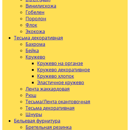
Винилискожа
Гобелен
Поролон
Флок
Экокожа
Тесьма декоративная
Бахрома
Бейка
Кружево
Кружево на органзе
Кружево декоративное
Кружево хлопок
Эластичное кружево
Лента жаккардовая
Рюш
Тесьма/Лента окантовочная
Тесьма декоративная
Шнуры
Бельевая фурнитура
Бретельная резинка