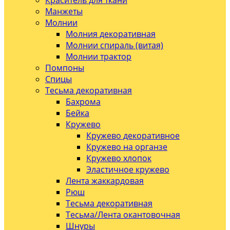
Краситель для ткани
Манжеты
Молнии
Молния декоративная
Молнии спираль (витая)
Молнии трактор
Помпоны
Спицы
Тесьма декоративная
Бахрома
Бейка
Кружево
Кружево декоративное
Кружево на органзе
Кружево хлопок
Эластичное кружево
Лента жаккардовая
Рюш
Тесьма декоративная
Тесьма/Лента окантовочная
Шнуры