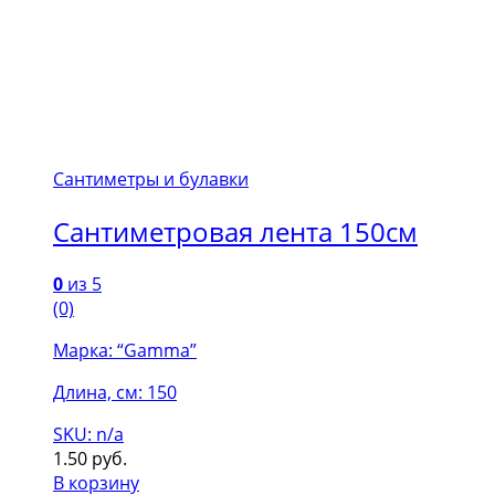
Сантиметры и булавки
Сантиметровая лента 150см
0
из 5
(0)
Марка: “Gamma”
Длина, см: 150
SKU: n/a
1.50
руб.
В корзину