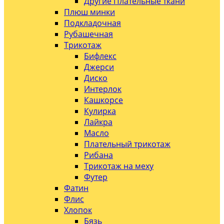
Другие Плательные ткани
Плюш минки
Подкладочная
Рубашечная
Трикотаж
Бифлекс
Джерси
Диско
Интерлок
Кашкорсе
Кулирка
Лайкра
Масло
Плательный трикотаж
Рибана
Трикотаж на меху
Футер
Фатин
Флис
Хлопок
Бязь