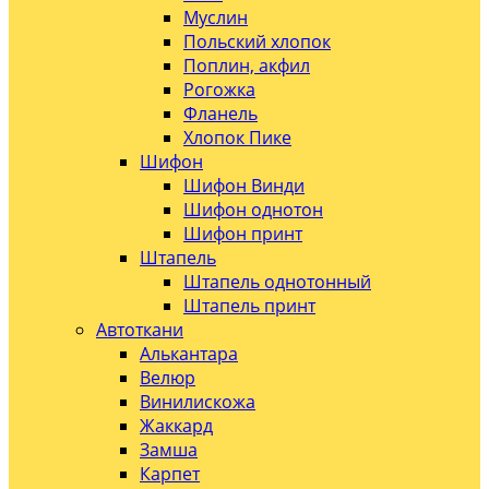
Муслин
Польский хлопок
Поплин, акфил
Рогожка
Фланель
Хлопок Пике
Шифон
Шифон Винди
Шифон однотон
Шифон принт
Штапель
Штапель однотонный
Штапель принт
Автоткани
Алькантара
Велюр
Винилискожа
Жаккард
Замша
Карпет