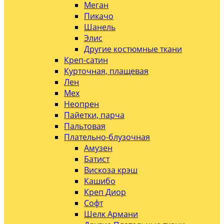
Меган
Пикачо
Шанель
Элис
Другие костюмные ткани
Креп-сатин
Курточная, плащевая
Лен
Мех
Неопрен
Пайетки, парча
Пальтовая
Плательно-блузочная
Амузен
Батист
Вискоза крэш
Кашибо
Креп Диор
Софт
Шелк Армани