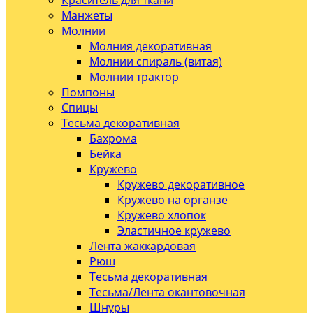
Краситель для ткани
Манжеты
Молнии
Молния декоративная
Молнии спираль (витая)
Молнии трактор
Помпоны
Спицы
Тесьма декоративная
Бахрома
Бейка
Кружево
Кружево декоративное
Кружево на органзе
Кружево хлопок
Эластичное кружево
Лента жаккардовая
Рюш
Тесьма декоративная
Тесьма/Лента окантовочная
Шнуры