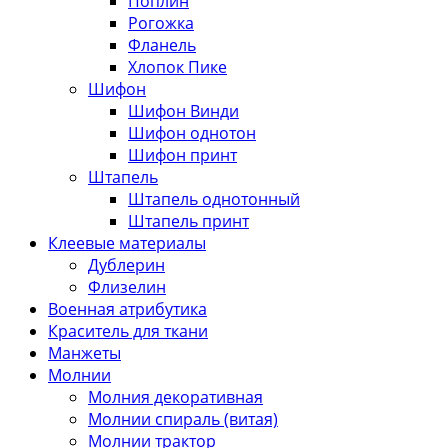
Поплин
Рогожка
Фланель
Хлопок Пике
Шифон
Шифон Винди
Шифон однотон
Шифон принт
Штапель
Штапель однотонный
Штапель принт
Клеевые материалы
Дублерин
Флизелин
Военная атрибутика
Краситель для ткани
Манжеты
Молнии
Молния декоративная
Молнии спираль (витая)
Молнии трактор