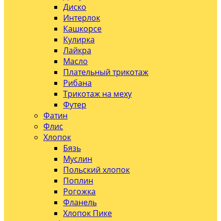
Диско
Интерлок
Кашкорсе
Кулирка
Лайкра
Масло
Плательный трикотаж
Рибана
Трикотаж на меху
Футер
Фатин
Флис
Хлопок
Бязь
Муслин
Польский хлопок
Поплин
Рогожка
Фланель
Хлопок Пике