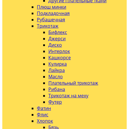
Другие Плательные ткани
Плюш минки
Подкладочная
Рубашечная
Трикотаж
Бифлекс
Джерси
Диско
Интерлок
Кашкорсе
Кулирка
Лайкра
Масло
Плательный трикотаж
Рибана
Трикотаж на меху
Футер
Фатин
Флис
Хлопок
Бязь