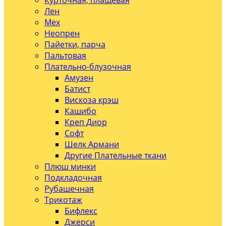
Курточная, плащевая
Лен
Мех
Неопрен
Пайетки, парча
Пальтовая
Плательно-блузочная
Амузен
Батист
Вискоза крэш
Кашибо
Креп Диор
Софт
Шелк Армани
Другие Плательные ткани
Плюш минки
Подкладочная
Рубашечная
Трикотаж
Бифлекс
Джерси