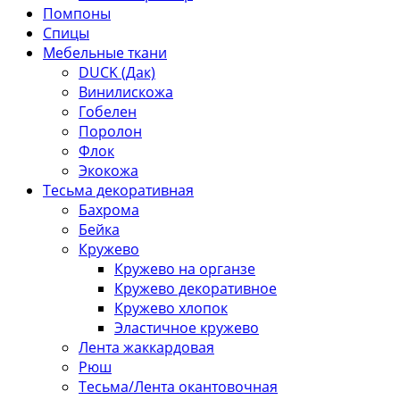
Помпоны
Спицы
Мебельные ткани
DUCK (Дак)
Винилискожа
Гобелен
Поролон
Флок
Экокожа
Тесьма декоративная
Бахрома
Бейка
Кружево
Кружево на органзе
Кружево декоративное
Кружево хлопок
Эластичное кружево
Лента жаккардовая
Рюш
Тесьма/Лента окантовочная