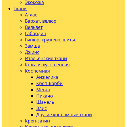
Экокожа
Ткани
Атлас
Бархат, велюр
Вельвет
Габардин
Гипюр, кружево, шитье
Замша
Джинс
Итальянские ткани
Кожа искусственная
Костюмная
Анжелика
Креп-Барби
Меган
Пикачо
Шанель
Элис
Другие костюмные ткани
Креп-сатин