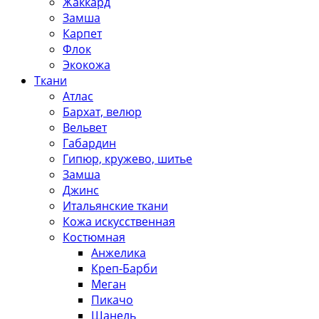
Жаккард
Замша
Карпет
Флок
Экокожа
Ткани
Атлас
Бархат, велюр
Вельвет
Габардин
Гипюр, кружево, шитье
Замша
Джинс
Итальянские ткани
Кожа искусственная
Костюмная
Анжелика
Креп-Барби
Меган
Пикачо
Шанель