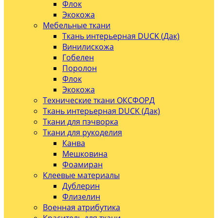
Флок
Экокожа
Мебельные ткани
Ткань интерьерная DUCK (Дак)
Винилискожа
Гобелен
Поролон
Флок
Экокожа
Технические ткани ОКСФОРД
Ткань интерьерная DUCK (Дак)
Ткани для пэчворка
Ткани для рукоделия
Канва
Мешковина
Фоамиран
Клеевые материалы
Дублерин
Флизелин
Военная атрибутика