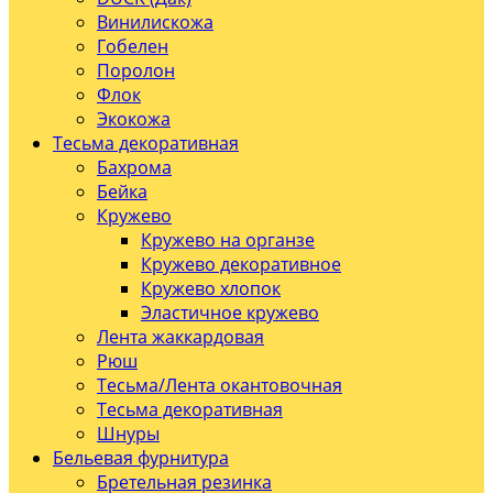
Винилискожа
Гобелен
Поролон
Флок
Экокожа
Тесьма декоративная
Бахрома
Бейка
Кружево
Кружево на органзе
Кружево декоративное
Кружево хлопок
Эластичное кружево
Лента жаккардовая
Рюш
Тесьма/Лента окантовочная
Тесьма декоративная
Шнуры
Бельевая фурнитура
Бретельная резинка