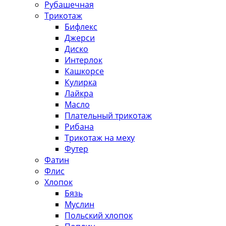
Рубашечная
Трикотаж
Бифлекс
Джерси
Диско
Интерлок
Кашкорсе
Кулирка
Лайкра
Масло
Плательный трикотаж
Рибана
Трикотаж на меху
Футер
Фатин
Флис
Хлопок
Бязь
Муслин
Польский хлопок