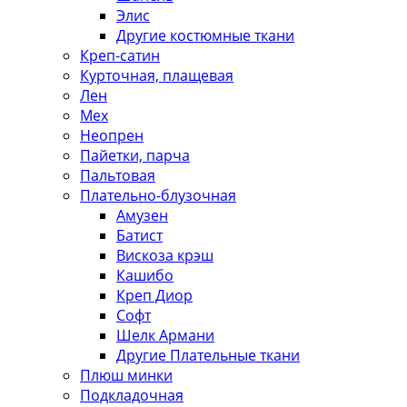
Элис
Другие костюмные ткани
Креп-сатин
Курточная, плащевая
Лен
Мех
Неопрен
Пайетки, парча
Пальтовая
Плательно-блузочная
Амузен
Батист
Вискоза крэш
Кашибо
Креп Диор
Софт
Шелк Армани
Другие Плательные ткани
Плюш минки
Подкладочная