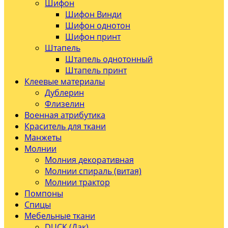
Шифон
Шифон Винди
Шифон однотон
Шифон принт
Штапель
Штапель однотонный
Штапель принт
Клеевые материалы
Дублерин
Флизелин
Военная атрибутика
Краситель для ткани
Манжеты
Молнии
Молния декоративная
Молнии спираль (витая)
Молнии трактор
Помпоны
Спицы
Мебельные ткани
DUCK (Дак)