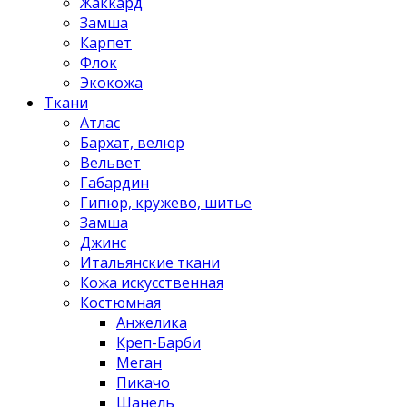
Жаккард
Замша
Карпет
Флок
Экокожа
Ткани
Атлас
Бархат, велюр
Вельвет
Габардин
Гипюр, кружево, шитье
Замша
Джинс
Итальянские ткани
Кожа искусственная
Костюмная
Анжелика
Креп-Барби
Меган
Пикачо
Шанель