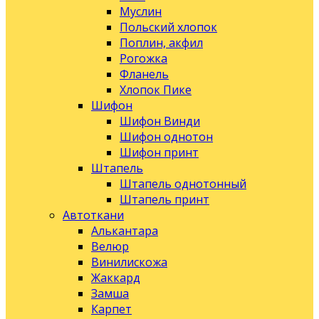
Муслин
Польский хлопок
Поплин, акфил
Рогожка
Фланель
Хлопок Пике
Шифон
Шифон Винди
Шифон однотон
Шифон принт
Штапель
Штапель однотонный
Штапель принт
Автоткани
Алькантара
Велюр
Винилискожа
Жаккард
Замша
Карпет