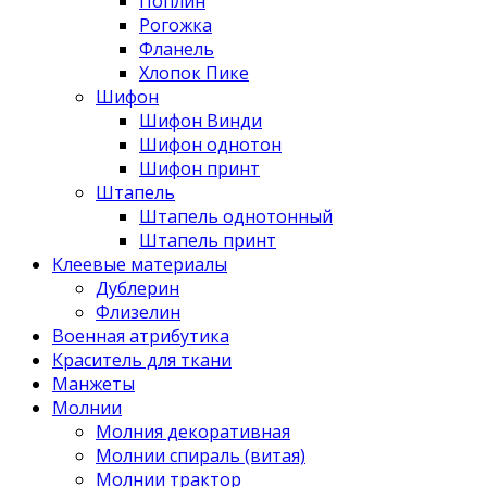
Поплин
Рогожка
Фланель
Хлопок Пике
Шифон
Шифон Винди
Шифон однотон
Шифон принт
Штапель
Штапель однотонный
Штапель принт
Клеевые материалы
Дублерин
Флизелин
Военная атрибутика
Краситель для ткани
Манжеты
Молнии
Молния декоративная
Молнии спираль (витая)
Молнии трактор