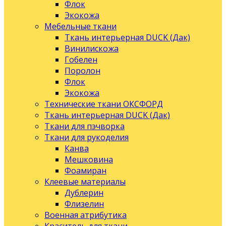
Флок
Экокожа
Мебельные ткани
Ткань интерьерная DUCK (Дак)
Винилискожа
Гобелен
Поролон
Флок
Экокожа
Технические ткани ОКСФОРД
Ткань интерьерная DUCK (Дак)
Ткани для пэчворка
Ткани для рукоделия
Канва
Мешковина
Фоамиран
Клеевые материалы
Дублерин
Флизелин
Военная атрибутика