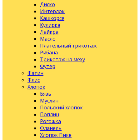
Диско
Интерлок
Кашкорсе
Кулирка
Лайкра
Масло
Плательный трикотаж
Рибана
Трикотаж на меху
Футер
Фатин
Флис
Хлопок
Бязь
Муслин
Польский хлопок
Поплин
Рогожка
Фланель
Хлопок Пике