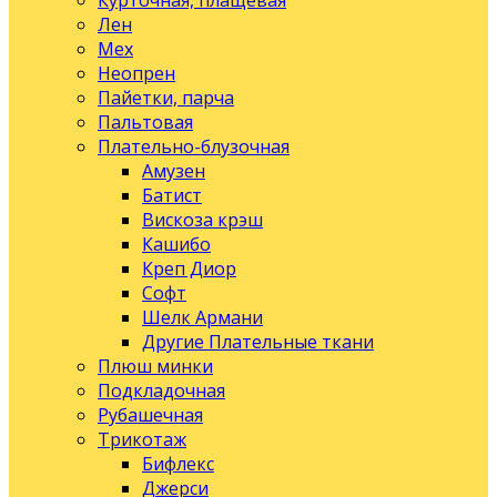
Курточная, плащевая
Лен
Мех
Неопрен
Пайетки, парча
Пальтовая
Плательно-блузочная
Амузен
Батист
Вискоза крэш
Кашибо
Креп Диор
Софт
Шелк Армани
Другие Плательные ткани
Плюш минки
Подкладочная
Рубашечная
Трикотаж
Бифлекс
Джерси