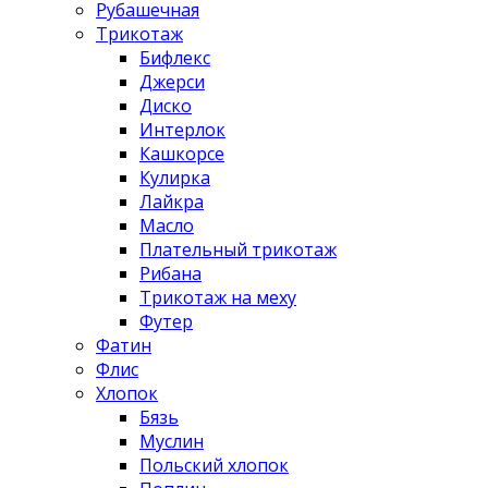
Рубашечная
Трикотаж
Бифлекс
Джерси
Диско
Интерлок
Кашкорсе
Кулирка
Лайкра
Масло
Плательный трикотаж
Рибана
Трикотаж на меху
Футер
Фатин
Флис
Хлопок
Бязь
Муслин
Польский хлопок