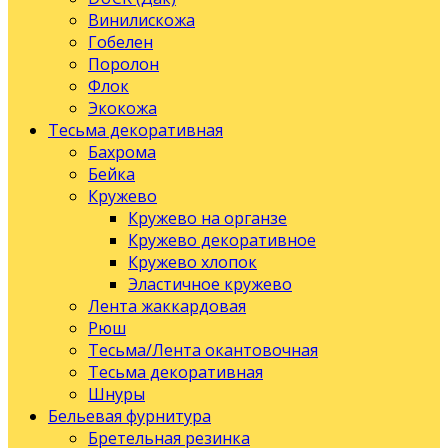
Винилискожа
Гобелен
Поролон
Флок
Экокожа
Тесьма декоративная
Бахрома
Бейка
Кружево
Кружево на органзе
Кружево декоративное
Кружево хлопок
Эластичное кружево
Лента жаккардовая
Рюш
Тесьма/Лента окантовочная
Тесьма декоративная
Шнуры
Бельевая фурнитура
Бретельная резинка