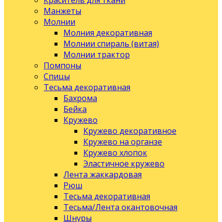
Краситель для ткани
Манжеты
Молнии
Молния декоративная
Молнии спираль (витая)
Молнии трактор
Помпоны
Спицы
Тесьма декоративная
Бахрома
Бейка
Кружево
Кружево декоративное
Кружево на органзе
Кружево хлопок
Эластичное кружево
Лента жаккардовая
Рюш
Тесьма декоративная
Тесьма/Лента окантовочная
Шнуры