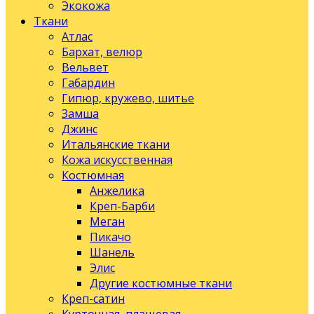
Экокожа
Ткани
Атлас
Бархат, велюр
Вельвет
Габардин
Гипюр, кружево, шитье
Замша
Джинс
Итальянские ткани
Кожа искусственная
Костюмная
Анжелика
Креп-Барби
Меган
Пикачо
Шанель
Элис
Другие костюмные ткани
Креп-сатин