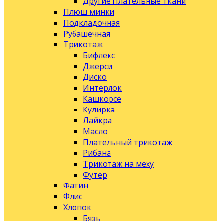
Другие Плательные ткани
Плюш минки
Подкладочная
Рубашечная
Трикотаж
Бифлекс
Джерси
Диско
Интерлок
Кашкорсе
Кулирка
Лайкра
Масло
Плательный трикотаж
Рибана
Трикотаж на меху
Футер
Фатин
Флис
Хлопок
Бязь