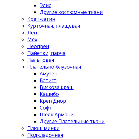
Элис
Другие костюмные ткани
Креп-сатин
Курточная, плащевая
Лен
Мех
Неопрен
Пайетки, парча
Пальтовая
Плательно-блузочная
Амузен
Батист
Вискоза крэш
Кашибо
Креп Диор
Софт
Шелк Армани
Другие Плательные ткани
Плюш минки
Подкладочная