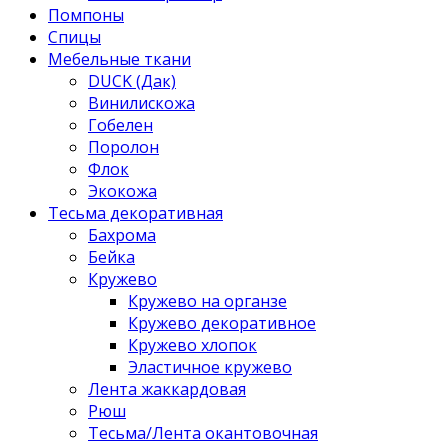
Помпоны
Спицы
Мебельные ткани
DUCK (Дак)
Винилискожа
Гобелен
Поролон
Флок
Экокожа
Тесьма декоративная
Бахрома
Бейка
Кружево
Кружево на органзе
Кружево декоративное
Кружево хлопок
Эластичное кружево
Лента жаккардовая
Рюш
Тесьма/Лента окантовочная