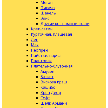
Меган
Пикачо
Шанель
Элис
Другие костюмные ткани
Креп-сатин
Курточная, плащевая
Лен
Мех
Неопрен
Пайетки, парча
Пальтовая
Плательно-блузочная
Амузен
Батист
Вискоза крэш
Кашибо
Креп Диор
Софт
Шелк Армани