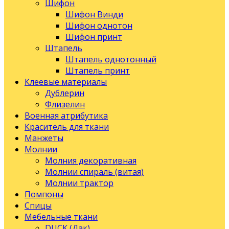
Шифон
Шифон Винди
Шифон однотон
Шифон принт
Штапель
Штапель однотонный
Штапель принт
Клеевые материалы
Дублерин
Флизелин
Военная атрибутика
Краситель для ткани
Манжеты
Молнии
Молния декоративная
Молнии спираль (витая)
Молнии трактор
Помпоны
Спицы
Мебельные ткани
DUCK (Дак)