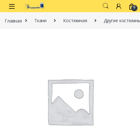
Перейти к навигации
перейти к содержанию
0
Главная
Ткани
Костюмная
Другие костюмны