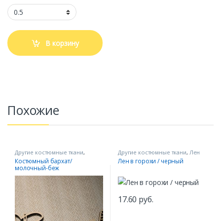
В корзину
Похожие
Другие костюмные ткани
,
Другие костюмные ткани
,
Лен
Итальянские ткани
Костюмный бархат/
Лен в горохи / черный
молочный-беж
17.60
руб.