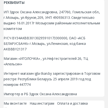
РЕКВИЗИТЫ
ИП Здрок Оксана Александровна, 247760, Гомельская обл.,
г.Мозырь, ул.Фрунзе,209, УНП 490936313. Свидетелсьво
выдано 16.01.2017г Мозырским районным исполнительным
комитетом
Р/СЧ BY34AKBB30130295910173300000, ОАО «АСБ
БЕЛАРУСБАНК» г.Мозырь, ул.Ленинская, код банка
AKBBBY21317
Магазин «ИГОЛОЧКА» , ул.Нефтестроителей 26, ТЦ
«Апельсин»
Интернет-магазин igla-tkan.by зарегистрирован в Торговом
реестре Республики Беларусь 25 апреля 2019 год под
номером 447774
Импортер в РБ Здрок Оксана Александровна
Мы вконтакте
Наш инстаграм
Оплата и доставка