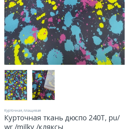
машин
Курточная, плащевая
Курточная ткань дюспо 240T, pu/
wr /milky /кляксы
ание