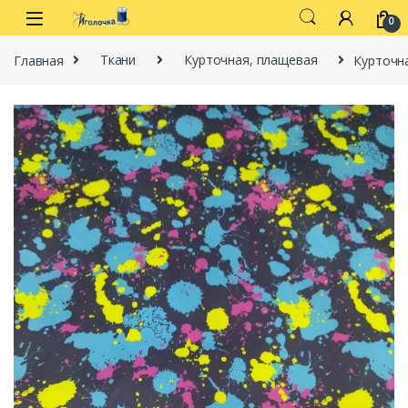
Перейти к навигации
перейти к содержанию
0
Главная
Ткани
Курточная, плащевая
Курточна