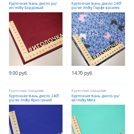
Курточная ткань дюспо pu/
Курточная ткань дюспо 240T
wr/ milky Бордовый
pu/ wr /milky Парфе василек
9.00
руб.
14.70
руб.
Курточная, плащевая
Курточная, плащевая
Курточная ткань дюспо 240T
Курточная ткань дюспо pu/
pu/ wr /milky Ярко синий
wr/ milky Мята