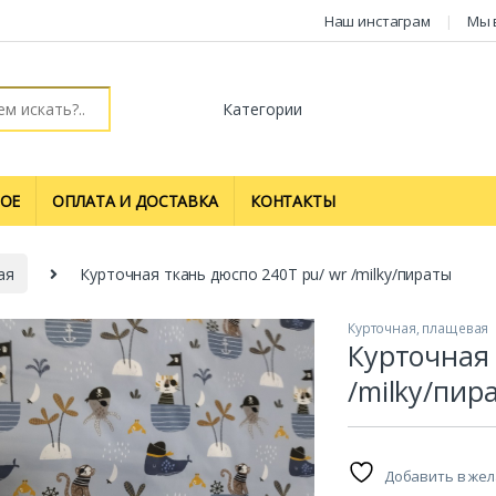
Наш инстаграм
Мы 
ОЕ
ОПЛАТА И ДОСТАВКА
КОНТАКТЫ
ая
Курточная ткань дюспо 240T pu/ wr /milky/пираты
Курточная, плащевая
Курточная 
/milky/пир
Добавить в же