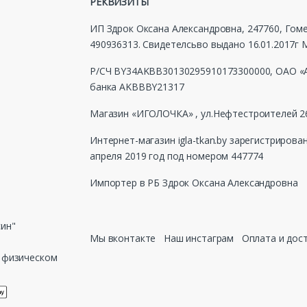
РЕКВИЗИТЫ
ИП Здрок Оксана Александровна, 247760, Гомел
490936313. Свидетелсьво выдано 16.01.2017
Р/СЧ BY34AKBB30130295910173300000, ОАО «А
банка AKBBBY21317
Магазин «ИГОЛОЧКА» , ул.Нефтестроителей 26
Интернет-магазин igla-tkan.by зарегистрирова
апреля 2019 год под номером 447774
Импортер в РБ Здрок Оксана Александровна
син"
Мы вконтакте
Наш инстаграм
Оплата и дос
в физическом