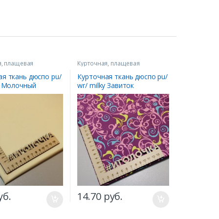
я, плащевая
Курточная, плащевая
ая ткань дюспо pu/
Курточная ткань дюспо pu/
y Молочный
wr/ milky Завиток
фиолетовый
уб.
14.70
руб.