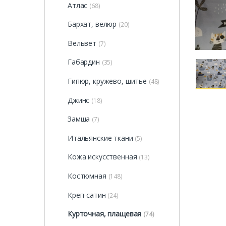
Атлас
(68)
Бархат, велюр
(20)
Вельвет
(7)
Габардин
(35)
Гипюр, кружево, шитье
(48)
Джинс
(18)
Замша
(7)
Итальянские ткани
(5)
Кожа искусственная
(13)
Костюмная
(148)
Креп-сатин
(24)
Курточная, плащевая
(74)