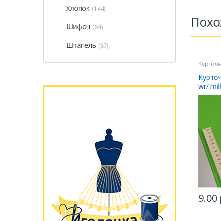
Хлопок
(144)
Похо
Шифон
(64)
Штапель
(87)
Курточ
Курточ
wr/ mi
9.00