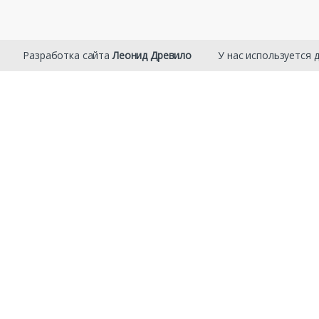
 ⠀⠀⠀ Разработка сайта
Леонид Древило
⠀⠀⠀ У нас используется 