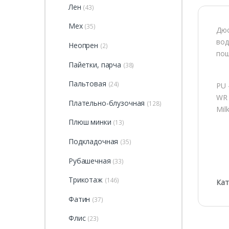
Лен
(43)
Мех
(35)
Дюс
вод
Неопрен
(2)
пош
Пайетки, парча
(38)
Пальтовая
(24)
PU 
WR 
Плательно-блузочная
(128)
Mil
Плюш минки
(13)
Подкладочная
(35)
Рубашечная
(33)
Трикотаж
(146)
Кат
Фатин
(37)
Флис
(23)