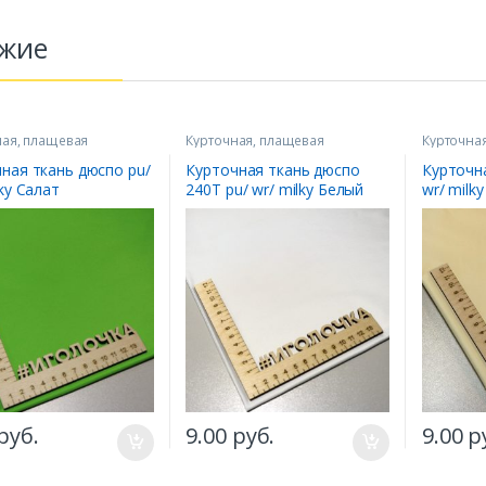
жие
ная, плащевая
Курточная, плащевая
Курточна
ная ткань дюспо pu/
Курточная ткань дюспо
Курточн
lky Салат
240Т pu/ wr/ milky Белый
wr/ milk
руб.
9.00
руб.
9.00
р