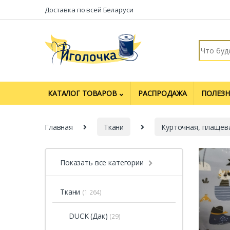
Перейти к навигации
перейти к содержанию
Доставка по всей Беларуси
Искать:
КАТАЛОГ ТОВАРОВ
РАСПРОДАЖА
ПОЛЕЗН
Главная
Ткани
Курточная, плащев
Показать все категории
Ткани
(1 264)
DUCK (Дак)
(29)