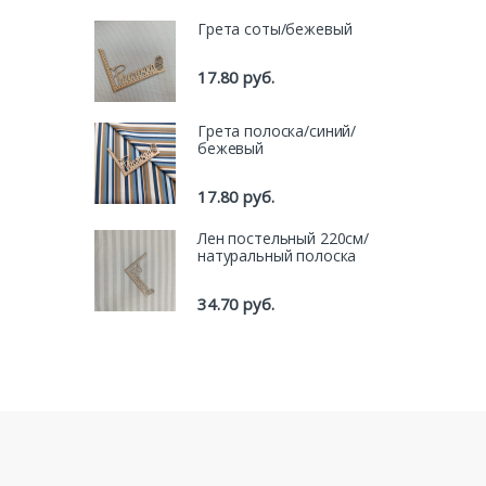
Грета соты/бежевый
17.80
руб.
Грета полоска/синий/
бежевый
17.80
руб.
Лен постельный 220см/
натуральный полоска
34.70
руб.