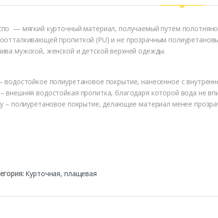
по — мягкий курточный материал, получаемый путём полотняно
оотталкивающей пропиткой (PU) и не прозрачным полиуретановым
ива мужской, женской и детской верхней одежды.
– водостойкое полиуретановое покрытие, нанесенное с внутренн
– внешняя водостойкая пропитка, благодаря которой вода не впи
ky – полиуретановое покрытие, делающее материал менее прозр
егория:
Курточная, плащевая