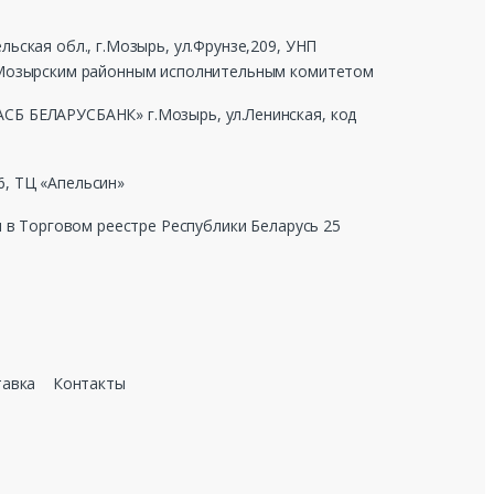
ьская обл., г.Мозырь, ул.Фрунзе,209, УНП
г Мозырским районным исполнительным комитетом
СБ БЕЛАРУСБАНК» г.Мозырь, ул.Ленинская, код
, ТЦ «Апельсин»
н в Торговом реестре Республики Беларусь 25
тавка
Контакты