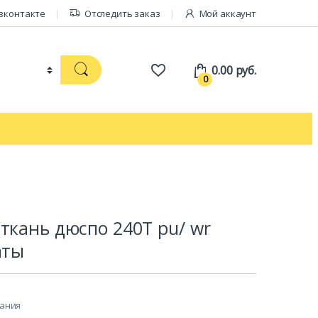
вконтакте
Отследить заказ
Мой аккаунт
0.00
руб.
0
ткань дюспо 240T pu/ wr
аты
лания