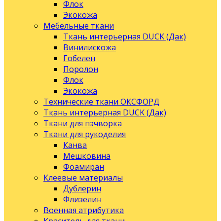
Флок
Экокожа
Мебельные ткани
Ткань интерьерная DUCK (Дак)
Винилискожа
Гобелен
Поролон
Флок
Экокожа
Технические ткани ОКСФОРД
Ткань интерьерная DUCK (Дак)
Ткани для пэчворка
Ткани для рукоделия
Канва
Мешковина
Фоамиран
Клеевые материалы
Дублерин
Флизелин
Военная атрибутика