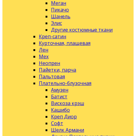
Меган
Пикачо
Шанель
Элис
Другие костюмные ткани
Креп-сатин
Курточная, плащевая
Лен
Мех
Неопрен
Пайетки, парча
Пальтовая
Плательно-блузочная
Амузен
Батист
Вискоза крэш
Кашибо
Креп Диор
Софт
Шелк Армани