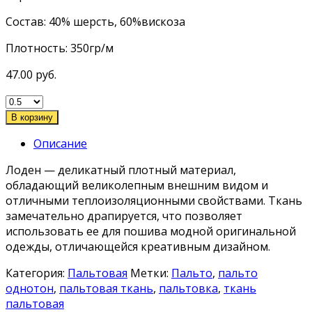
Состав: 40% шерсть, 60%вискоза
Плотность: 350гр/м
47.00
руб.
В корзину
Описание
Лоден — деликатный плотный материал,
обладающий великолепным внешним видом и
отличными теплоизоляционными свойствами. Ткань
замечательно драпируется, что позволяет
использовать ее для пошива модной оригинальной
одежды, отличающейся креативным дизайном.
Категория:
Пальтовая
Метки:
Пальто
,
пальто
однотон
,
пальтовая ткань
,
пальтовка
,
ткань
пальтовая