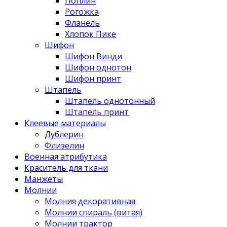
Поплин
Рогожка
Фланель
Хлопок Пике
Шифон
Шифон Винди
Шифон однотон
Шифон принт
Штапель
Штапель однотонный
Штапель принт
Клеевые материалы
Дублерин
Флизелин
Военная атрибутика
Краситель для ткани
Манжеты
Молнии
Молния декоративная
Молнии спираль (витая)
Молнии трактор