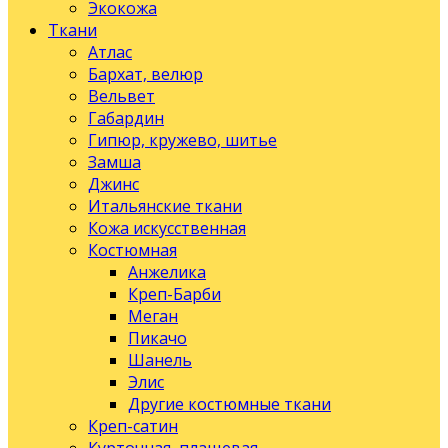
Экокожа
Ткани
Атлас
Бархат, велюр
Вельвет
Габардин
Гипюр, кружево, шитье
Замша
Джинс
Итальянские ткани
Кожа искусственная
Костюмная
Анжелика
Креп-Барби
Меган
Пикачо
Шанель
Элис
Другие костюмные ткани
Креп-сатин