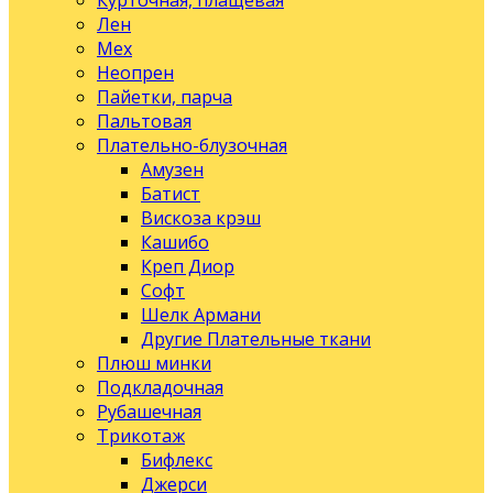
Курточная, плащевая
Лен
Мех
Неопрен
Пайетки, парча
Пальтовая
Плательно-блузочная
Амузен
Батист
Вискоза крэш
Кашибо
Креп Диор
Софт
Шелк Армани
Другие Плательные ткани
Плюш минки
Подкладочная
Рубашечная
Трикотаж
Бифлекс
Джерси