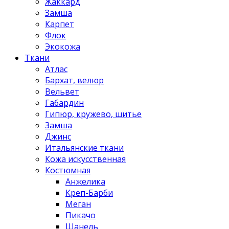
Жаккард
Замша
Карпет
Флок
Экокожа
Ткани
Атлас
Бархат, велюр
Вельвет
Габардин
Гипюр, кружево, шитье
Замша
Джинс
Итальянские ткани
Кожа искусственная
Костюмная
Анжелика
Креп-Барби
Меган
Пикачо
Шанель