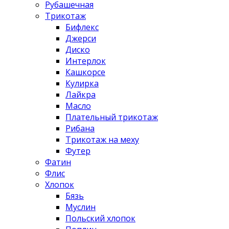
Рубашечная
Трикотаж
Бифлекс
Джерси
Диско
Интерлок
Кашкорсе
Кулирка
Лайкра
Масло
Плательный трикотаж
Рибана
Трикотаж на меху
Футер
Фатин
Флис
Хлопок
Бязь
Муслин
Польский хлопок