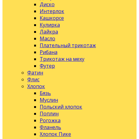
Диско
Интерлок
Кашкорсе
Кулирка
Лайкра
Масло
Плательный трикотаж
Рибана
Трикотаж на меху
Футер
Фатин
Флис
Хлопок
Бязь
Муслин
Польский хлопок
Поплин
Рогожка
Фланель
Хлопок Пике