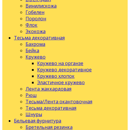
Винилискожа
Гобелен
Поролон
Флок
Экокожа
Тесьма декоративная
Бахрома
Бейка
Кружево
Кружево на органзе
Кружево декоративное
Кружево хлопок
Эластичное кружево
Лента жаккардовая
Рюш
Тесьма/Лента окантовочная
Тесьма декоративная
Шнуры
Бельевая фурнитура
Бретельная резинка