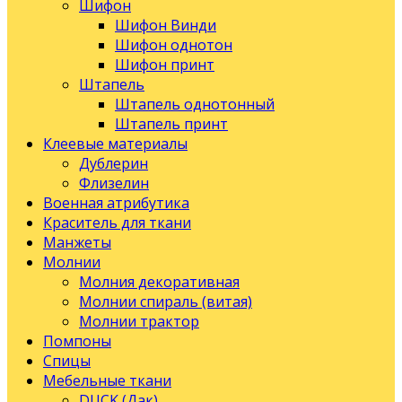
Шифон
Шифон Винди
Шифон однотон
Шифон принт
Штапель
Штапель однотонный
Штапель принт
Клеевые материалы
Дублерин
Флизелин
Военная атрибутика
Краситель для ткани
Манжеты
Молнии
Молния декоративная
Молнии спираль (витая)
Молнии трактор
Помпоны
Спицы
Мебельные ткани
DUCK (Дак)