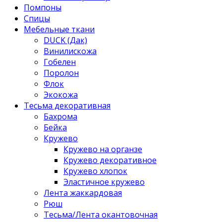
Помпоны
Спицы
Мебельные ткани
DUCK (Дак)
Винилискожа
Гобелен
Поролон
Флок
Экокожа
Тесьма декоративная
Бахрома
Бейка
Кружево
Кружево на органзе
Кружево декоративное
Кружево хлопок
Эластичное кружево
Лента жаккардовая
Рюш
Тесьма/Лента окантовочная