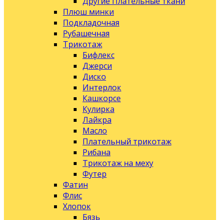
Другие Плательные ткани
Плюш минки
Подкладочная
Рубашечная
Трикотаж
Бифлекс
Джерси
Диско
Интерлок
Кашкорсе
Кулирка
Лайкра
Масло
Плательный трикотаж
Рибана
Трикотаж на меху
Футер
Фатин
Флис
Хлопок
Бязь