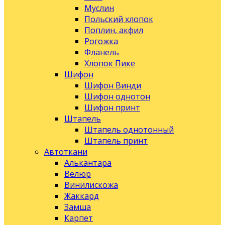
Муслин
Польский хлопок
Поплин, акфил
Рогожка
Фланель
Хлопок Пике
Шифон
Шифон Винди
Шифон однотон
Шифон принт
Штапель
Штапель однотонный
Штапель принт
Автоткани
Алькантара
Велюр
Винилискожа
Жаккард
Замша
Карпет