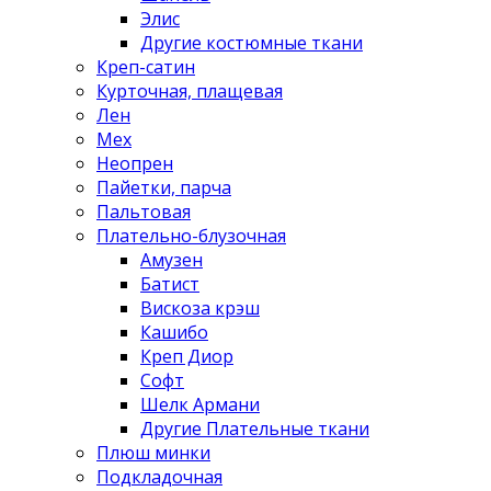
Элис
Другие костюмные ткани
Креп-сатин
Курточная, плащевая
Лен
Мех
Неопрен
Пайетки, парча
Пальтовая
Плательно-блузочная
Амузен
Батист
Вискоза крэш
Кашибо
Креп Диор
Софт
Шелк Армани
Другие Плательные ткани
Плюш минки
Подкладочная