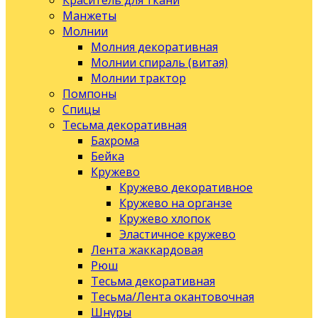
Краситель для ткани
Манжеты
Молнии
Молния декоративная
Молнии спираль (витая)
Молнии трактор
Помпоны
Спицы
Тесьма декоративная
Бахрома
Бейка
Кружево
Кружево декоративное
Кружево на органзе
Кружево хлопок
Эластичное кружево
Лента жаккардовая
Рюш
Тесьма декоративная
Тесьма/Лента окантовочная
Шнуры