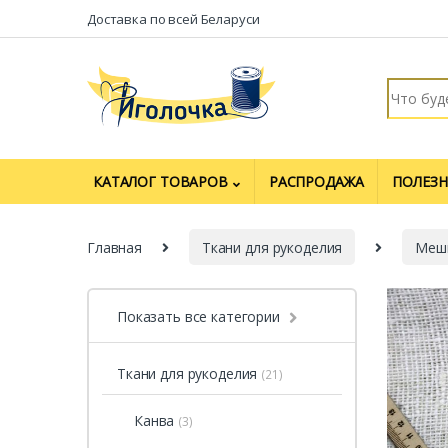
Перейти к навигации
перейти к содержанию
Доставка по всей Беларуси
Искать:
КАТАЛОГ ТОВАРОВ
РАСПРОДАЖА
ПОЛЕЗН
Главная
Ткани для рукоделия
Меш
Показать все категории
Ткани для рукоделия
(21)
Канва
(3)