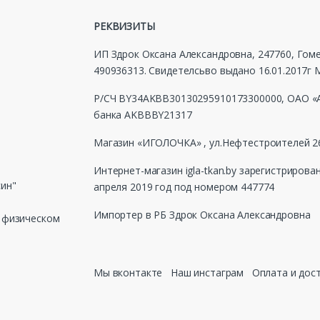
РЕКВИЗИТЫ
ИП Здрок Оксана Александровна, 247760, Гомел
490936313. Свидетелсьво выдано 16.01.2017
Р/СЧ BY34AKBB30130295910173300000, ОАО «А
банка AKBBBY21317
Магазин «ИГОЛОЧКА» , ул.Нефтестроителей 26
Интернет-магазин igla-tkan.by зарегистрирова
син"
апреля 2019 год под номером 447774
Импортер в РБ Здрок Оксана Александровна
в физическом
Мы вконтакте
Наш инстаграм
Оплата и дос