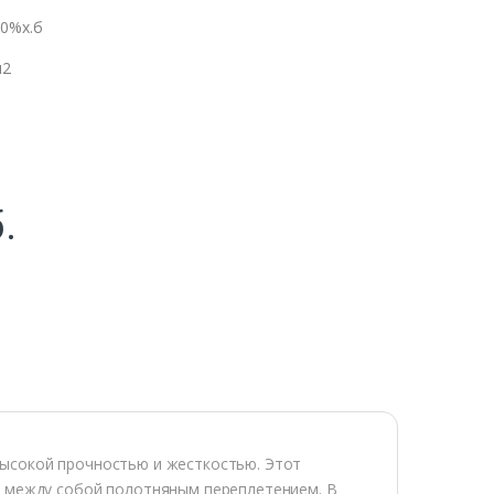
20%х.б
м2
.
высокой прочностью и жесткостью. Этот
х между собой полотняным переплетением. В