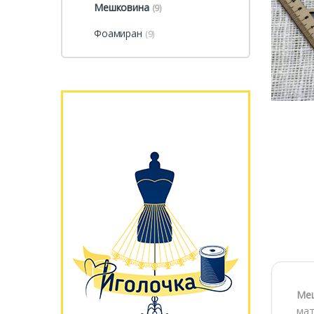
Мешковина
(9)
Фоамиран
(9)
Ме
мат