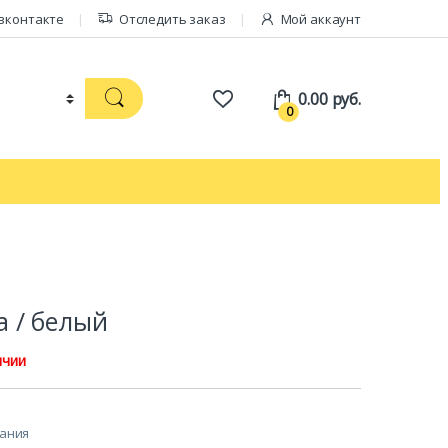
вконтакте
Отследить заказ
Мой аккаунт
0.00
руб.
0
 / белый
ичии
лания