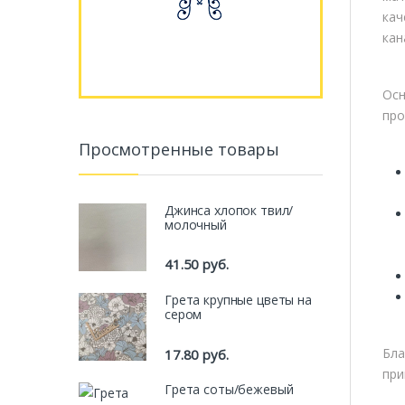
кач
кан
Осн
про
Просмотренные товары
Джинса хлопок твил/
молочный
41.50
руб.
Грета крупные цветы на
сером
Бла
17.80
руб.
при
Грета соты/бежевый