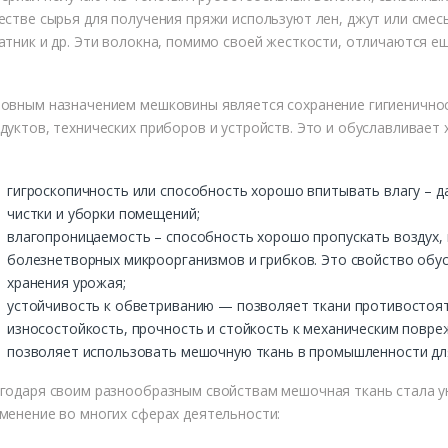
естве сырья для получения пряжи используют лен, джут или смесь
атник и др. Эти волокна, помимо своей жесткости, отличаются е
овным назначением мешковины является сохранение гигиеничнос
дуктов, технических приборов и устройств. Это и обуславливает
гигроскопичность или способность хорошо впитывать влагу – 
чистки и уборки помещений;
влагопроницаемость – способность хорошо пропускать воздух,
болезнетворных микроорганизмов и грибков. Это свойство обу
хранения урожая;
устойчивость к обветриванию — позволяет ткани противостоят
износостойкость, прочность и стойкость к механическим повре
позволяет использовать мешочную ткань в промышленности для 
годаря своим разнообразным свойствам мешочная ткань стала 
менение во многих сферах деятельности: