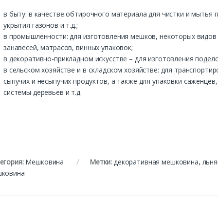
в быту: в качестве обтирочного материала для чистки и мытья 
укрытия газонов и т.д.;
в промышленности: для изготовления мешков, некоторых видов
занавесей, матрасов, винных упаковок;
в декоративно-прикладном искусстве – для изготовления подел
в сельском хозяйстве и в складском хозяйстве: для транспортир
сыпучих и несыпучих продуктов, а также для упаковки саженцев
системы деревьев и т.д.
егория:
Мешковина
Метки:
декоративная мешковина
,
льня
шковина