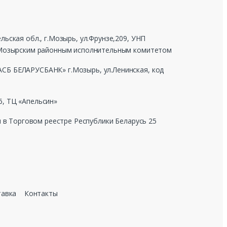
ьская обл., г.Мозырь, ул.Фрунзе,209, УНП
г Мозырским районным исполнительным комитетом
СБ БЕЛАРУСБАНК» г.Мозырь, ул.Ленинская, код
, ТЦ «Апельсин»
н в Торговом реестре Республики Беларусь 25
тавка
Контакты