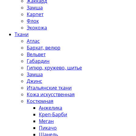
Жаккард
Замша
Карпет
Флок
Экокожа
Ткани
Атлас
Бархат, велюр
Вельвет
Габардин
Гипюр, кружево, шитье
Замша
Джинс
Итальянские ткани
Кожа искусственная
Костюмная
Анжелика
Креп-Барби
Меган
Пикачо
Шанель