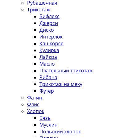
Рубашечная
Трикотаж
Бифлекс
Джерси
Диско
Интерлок
Кашкорсе
Кулирка
Лайкра
Масло
Плательный трикотаж
Рибана
Трикотаж на меху
Футер
Фатин
Флис
Хлопок
Бязь
Муслин
Польский хлопок