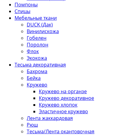
Помпоны
Спицы
Мебельные ткани
DUCK (Дак)
Винилискожа
Гобелен
Поролон
Флок
Экокожа
Тесьма декоративная
Бахрома
Бейка
Кружево
Кружево на органзе
Кружево декоративное
Кружево хлопок
Эластичное кружево
Лента жаккардовая
Рюш
Тесьма/Лента окантовочная