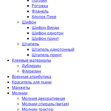
Поплин
Рогожка
Фланель
Хлопок Пике
Шифон
Шифон Винди
Шифон однотон
Шифон принт
Штапель
Штапель однотонный
Штапель принт
Клеевые материалы
Дублерин
Флизелин
Военная атрибутика
Краситель для ткани
Манжеты
Молнии
Молния декоративная
Молнии спираль (витая)
Молнии трактор