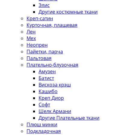
Элис
Другие костюмные ткани
Креп-сатин
Курточная, плащевая
Лен
Мех
Неопрен
Пайетки, парча
Пальтовая
Плательно-блузочная
Амузен
Батист
Вискоза крэш
Кашибо
Креп Диор
Софт
Шелк Армани
Другие Плательные ткани
Плюш минки
Подкладочная