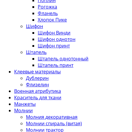
Поплин
Рогожка
Фланель
Хлопок Пике
Шифон
Шифон Винди
Шифон однотон
Шифон принт
Штапель
Штапель однотонный
Штапель принт
Клеевые материалы
Дублерин
Флизелин
Военная атрибутика
Краситель для ткани
Манжеты
Молнии
Молния декоративная
Молнии спираль (витая)
Молнии трактор