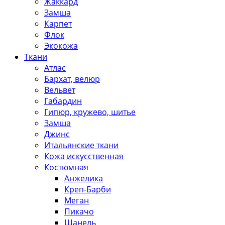
Жаккард
Замша
Карпет
Флок
Экокожа
Ткани
Атлас
Бархат, велюр
Вельвет
Габардин
Гипюр, кружево, шитье
Замша
Джинс
Итальянские ткани
Кожа искусственная
Костюмная
Анжелика
Креп-Барби
Меган
Пикачо
Шанель