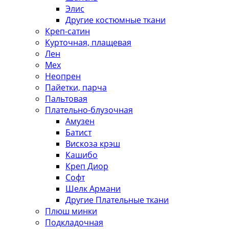
Элис
Другие костюмные ткани
Креп-сатин
Курточная, плащевая
Лен
Мех
Неопрен
Пайетки, парча
Пальтовая
Плательно-блузочная
Амузен
Батист
Вискоза крэш
Кашибо
Креп Диор
Софт
Шелк Армани
Другие Плательные ткани
Плюш минки
Подкладочная