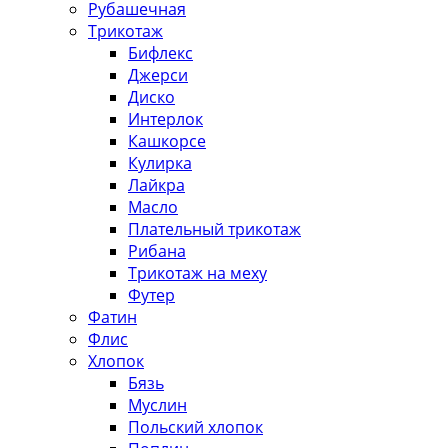
Рубашечная
Трикотаж
Бифлекс
Джерси
Диско
Интерлок
Кашкорсе
Кулирка
Лайкра
Масло
Плательный трикотаж
Рибана
Трикотаж на меху
Футер
Фатин
Флис
Хлопок
Бязь
Муслин
Польский хлопок