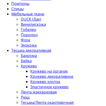
Помпоны
Спицы
Мебельные ткани
DUCK (Дак)
Винилискожа
Гобелен
Поролон
Флок
Экокожа
Тесьма декоративная
Бахрома
Бейка
Кружево
Кружево на органзе
Кружево декоративное
Кружево хлопок
Эластичное кружево
Лента жаккардовая
Рюш
Тесьма/Лента окантовочная