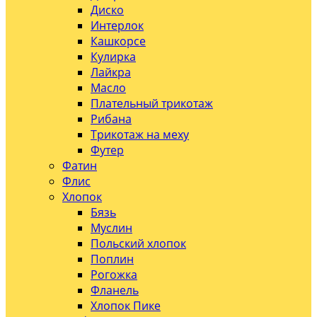
Диско
Интерлок
Кашкорсе
Кулирка
Лайкра
Масло
Плательный трикотаж
Рибана
Трикотаж на меху
Футер
Фатин
Флис
Хлопок
Бязь
Муслин
Польский хлопок
Поплин
Рогожка
Фланель
Хлопок Пике