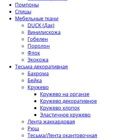
Помпоны
Спицы
Мебельные ткани
DUCK (Дак)
Винилискожа
Гобелен
Поролон
Флок
Экокожа
Тесьма декоративная
Бахрома
Бейка
Кружево
Кружево на органзе
Кружево декоративное
Кружево хлопок
Эластичное кружево
Лента жаккардовая
Рюш
Тесьма/Лента окантовочная