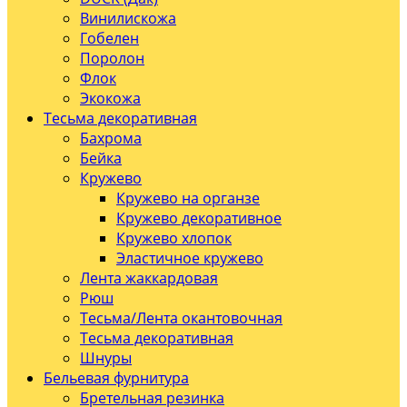
Винилискожа
Гобелен
Поролон
Флок
Экокожа
Тесьма декоративная
Бахрома
Бейка
Кружево
Кружево на органзе
Кружево декоративное
Кружево хлопок
Эластичное кружево
Лента жаккардовая
Рюш
Тесьма/Лента окантовочная
Тесьма декоративная
Шнуры
Бельевая фурнитура
Бретельная резинка