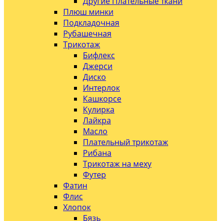
Другие Плательные ткани
Плюш минки
Подкладочная
Рубашечная
Трикотаж
Бифлекс
Джерси
Диско
Интерлок
Кашкорсе
Кулирка
Лайкра
Масло
Плательный трикотаж
Рибана
Трикотаж на меху
Футер
Фатин
Флис
Хлопок
Бязь