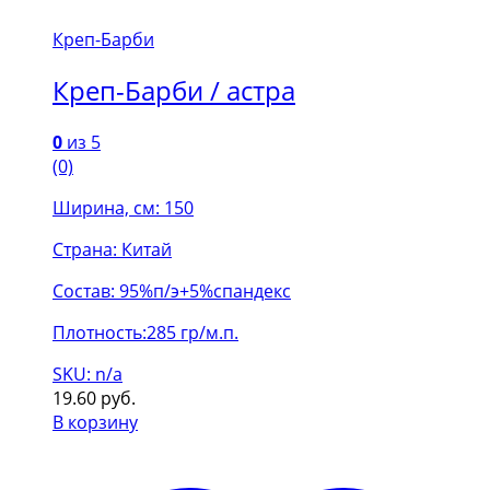
Креп-Барби
Креп-Барби / астра
0
из 5
(0)
Ширина, см: 150
Страна: Китай
Состав: 95%п/э+5%спандекс
Плотность:285 гр/м.п.
SKU: n/a
19.60
руб.
В корзину