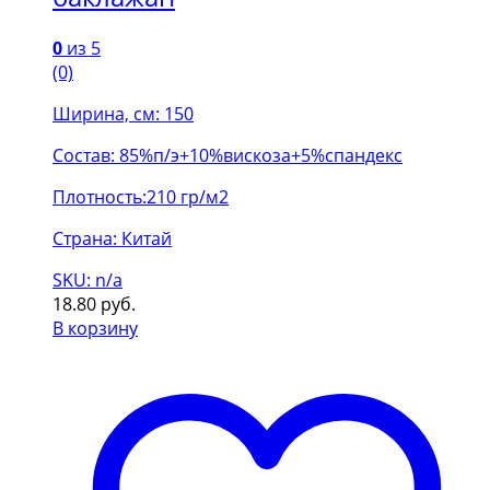
0
из 5
(0)
Ширина, см: 150
Состав: 85%п/э+10%вискоза+5%спандекс
Плотность:210 гр/м2
Страна: Китай
SKU: n/a
18.80
руб.
В корзину