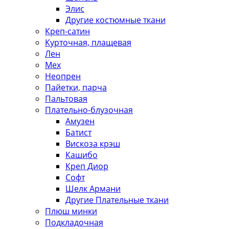
Элис
Другие костюмные ткани
Креп-сатин
Курточная, плащевая
Лен
Мех
Неопрен
Пайетки, парча
Пальтовая
Плательно-блузочная
Амузен
Батист
Вискоза крэш
Кашибо
Креп Диор
Софт
Шелк Армани
Другие Плательные ткани
Плюш минки
Подкладочная