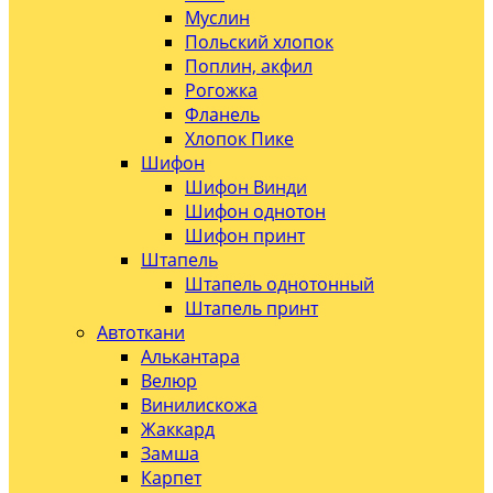
Муслин
Польский хлопок
Поплин, акфил
Рогожка
Фланель
Хлопок Пике
Шифон
Шифон Винди
Шифон однотон
Шифон принт
Штапель
Штапель однотонный
Штапель принт
Автоткани
Алькантара
Велюр
Винилискожа
Жаккард
Замша
Карпет