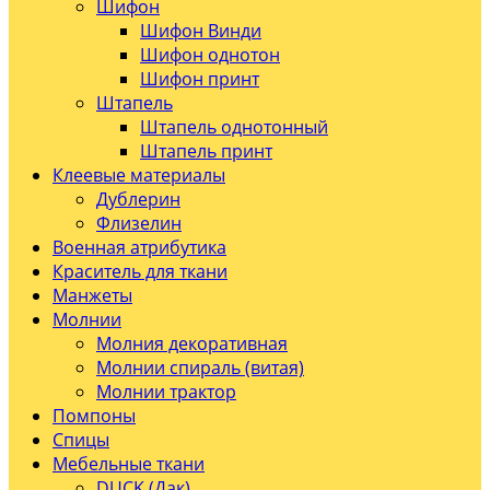
Шифон
Шифон Винди
Шифон однотон
Шифон принт
Штапель
Штапель однотонный
Штапель принт
Клеевые материалы
Дублерин
Флизелин
Военная атрибутика
Краситель для ткани
Манжеты
Молнии
Молния декоративная
Молнии спираль (витая)
Молнии трактор
Помпоны
Спицы
Мебельные ткани
DUCK (Дак)