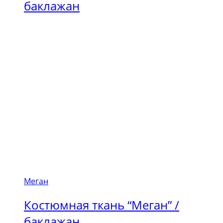
баклажан
Меган
Костюмная ткань “Меган” /
баклажан