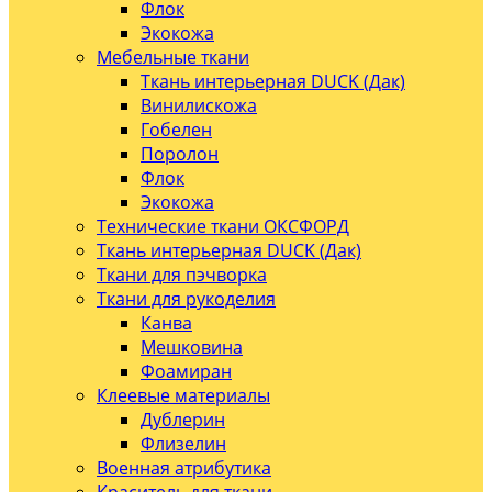
Флок
Экокожа
Мебельные ткани
Ткань интерьерная DUCK (Дак)
Винилискожа
Гобелен
Поролон
Флок
Экокожа
Технические ткани ОКСФОРД
Ткань интерьерная DUCK (Дак)
Ткани для пэчворка
Ткани для рукоделия
Канва
Мешковина
Фоамиран
Клеевые материалы
Дублерин
Флизелин
Военная атрибутика