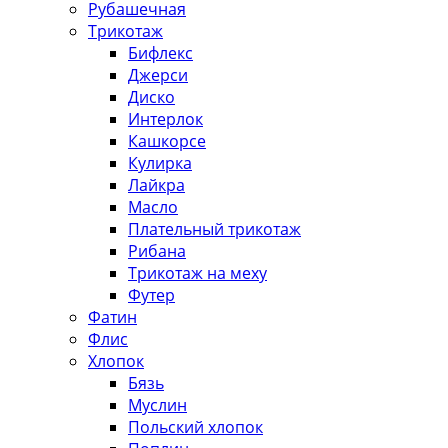
Рубашечная
Трикотаж
Бифлекс
Джерси
Диско
Интерлок
Кашкорсе
Кулирка
Лайкра
Масло
Плательный трикотаж
Рибана
Трикотаж на меху
Футер
Фатин
Флис
Хлопок
Бязь
Муслин
Польский хлопок