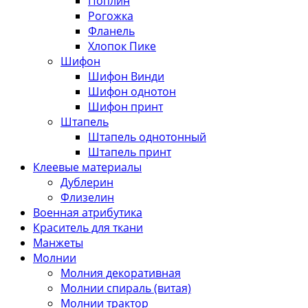
Поплин
Рогожка
Фланель
Хлопок Пике
Шифон
Шифон Винди
Шифон однотон
Шифон принт
Штапель
Штапель однотонный
Штапель принт
Клеевые материалы
Дублерин
Флизелин
Военная атрибутика
Краситель для ткани
Манжеты
Молнии
Молния декоративная
Молнии спираль (витая)
Молнии трактор