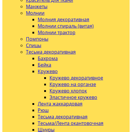
Краситель для ткани
Манжеты
Молнии
Молния декоративная
Молнии спираль (витая)
Молнии трактор
Помпоны
Спицы
Тесьма декоративная
Бахрома
Бейка
Кружево
Кружево декоративное
Кружево на органзе
Кружево хлопок
Эластичное кружево
Лента жаккардовая
Рюш
Тесьма декоративная
Тесьма/Лента окантовочная
Шнуры