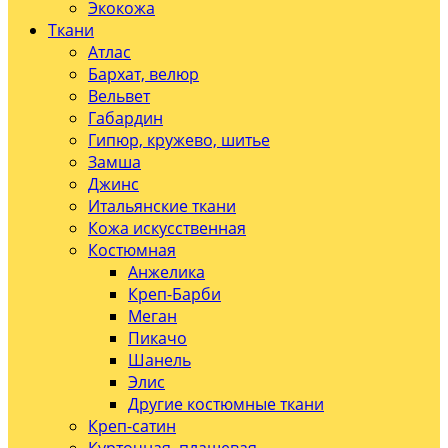
Экокожа
Ткани
Атлас
Бархат, велюр
Вельвет
Габардин
Гипюр, кружево, шитье
Замша
Джинс
Итальянские ткани
Кожа искусственная
Костюмная
Анжелика
Креп-Барби
Меган
Пикачо
Шанель
Элис
Другие костюмные ткани
Креп-сатин