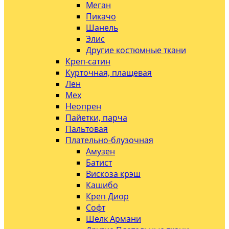
Меган
Пикачо
Шанель
Элис
Другие костюмные ткани
Креп-сатин
Курточная, плащевая
Лен
Мех
Неопрен
Пайетки, парча
Пальтовая
Плательно-блузочная
Амузен
Батист
Вискоза крэш
Кашибо
Креп Диор
Софт
Шелк Армани