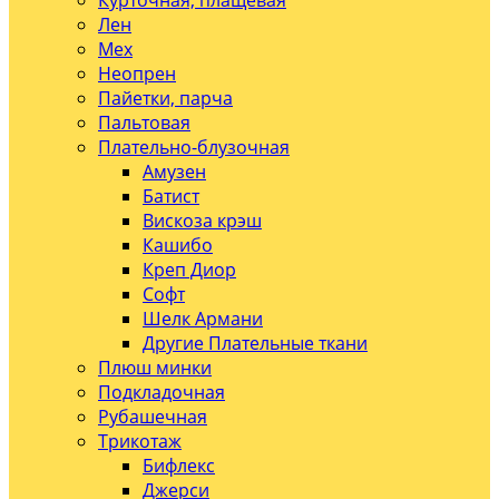
Курточная, плащевая
Лен
Мех
Неопрен
Пайетки, парча
Пальтовая
Плательно-блузочная
Амузен
Батист
Вискоза крэш
Кашибо
Креп Диор
Софт
Шелк Армани
Другие Плательные ткани
Плюш минки
Подкладочная
Рубашечная
Трикотаж
Бифлекс
Джерси