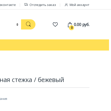
вконтакте
Отследить заказ
Мой аккаунт
0.00
руб.
0
ная стежка / бежевый
лания