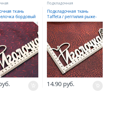
чная
Подкладочная
очная ткань
Подкладочная ткань
/ елочка бордовый
Taffeta / рептилия рыже-
черный
руб.
14.90
руб.