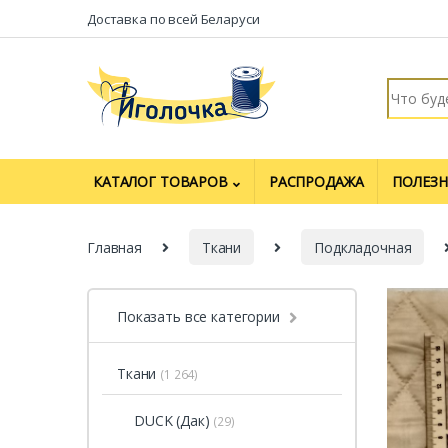
Перейти к навигации
перейти к содержанию
Доставка по всей Беларуси
Искать:
КАТАЛОГ ТОВАРОВ
РАСПРОДАЖА
ПОЛЕЗН
Главная
Ткани
Подкладочная
Показать все категории
Ткани
(1 264)
DUCK (Дак)
(29)