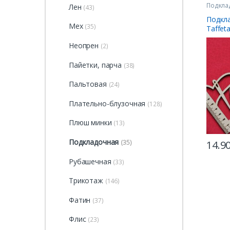
Подкла
Лен
(43)
Подкл
Мех
(35)
Taffet
Неопрен
(2)
Пайетки, парча
(38)
Пальтовая
(24)
Плательно-блузочная
(128)
Плюш минки
(13)
Подкладочная
(35)
14.9
Рубашечная
(33)
Трикотаж
(146)
Фатин
(37)
Флис
(23)