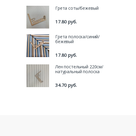
Грета соты/бежевый
17.80
руб.
Грета полоска/синий/
бежевый
17.80
руб.
Лен постельный 220см/
натуральный полоска
34.70
руб.