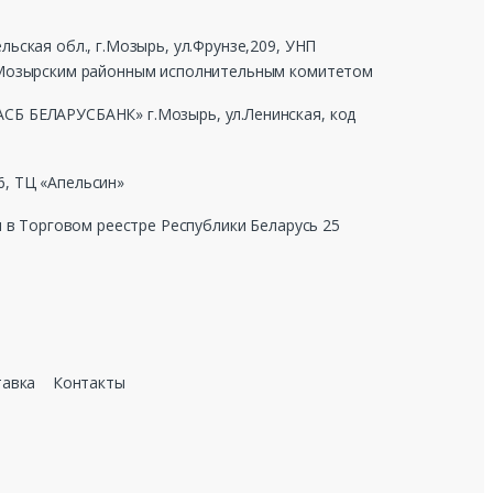
ьская обл., г.Мозырь, ул.Фрунзе,209, УНП
г Мозырским районным исполнительным комитетом
СБ БЕЛАРУСБАНК» г.Мозырь, ул.Ленинская, код
, ТЦ «Апельсин»
н в Торговом реестре Республики Беларусь 25
тавка
Контакты