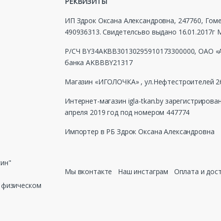
РЕКВИЗИТЫ
ИП Здрок Оксана Александровна, 247760, Гомел
490936313. Свидетелсьво выдано 16.01.2017
Р/СЧ BY34AKBB30130295910173300000, ОАО «А
банка AKBBBY21317
Магазин «ИГОЛОЧКА» , ул.Нефтестроителей 26
Интернет-магазин igla-tkan.by зарегистрирова
апреля 2019 год под номером 447774
Импортер в РБ Здрок Оксана Александровна
син"
Мы вконтакте
Наш инстаграм
Оплата и дос
в физическом