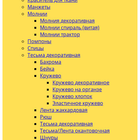
Краситель для ткани
Манжеты
Молнии
Молния декоративная
Молнии спираль (витая)
Молнии трактор
Помпоны
Спицы
Тесьма декоративная
Бахрома
Бейка
Кружево
Кружево декоративное
Кружево на органзе
Кружево хлопок
Эластичное кружево
Лента жаккардовая
Рюш
Тесьма декоративная
Тесьма/Лента окантовочная
Шнуры