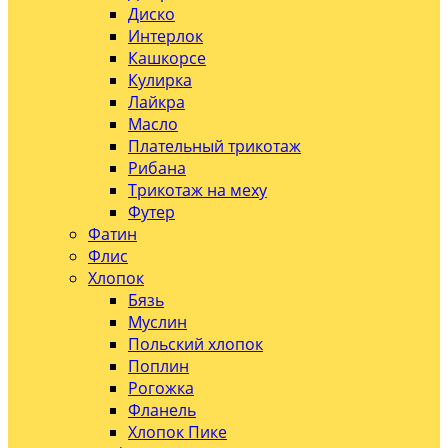
Диско
Интерлок
Кашкорсе
Кулирка
Лайкра
Масло
Плательный трикотаж
Рибана
Трикотаж на меху
Футер
Фатин
Флис
Хлопок
Бязь
Муслин
Польский хлопок
Поплин
Рогожка
Фланель
Хлопок Пике