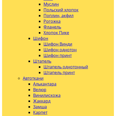
Муслин
Польский хлопок
Поплин, акфил
Рогожка
Фланель
Хлопок Пике
Шифон
Шифон Винди
Шифон однотон
Шифон принт
Штапель
Штапель однотонный
Штапель принт
Автоткани
Алькантара
Велюр
Винилискожа
Жаккард
Замша
Карпет