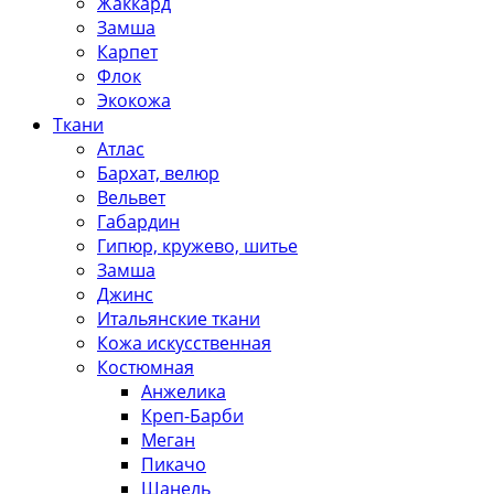
Жаккард
Замша
Карпет
Флок
Экокожа
Ткани
Атлас
Бархат, велюр
Вельвет
Габардин
Гипюр, кружево, шитье
Замша
Джинс
Итальянские ткани
Кожа искусственная
Костюмная
Анжелика
Креп-Барби
Меган
Пикачо
Шанель