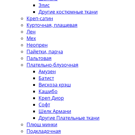
Элис
Другие костюмные ткани
Креп-сатин
Курточная, плащевая
Лен
Мех
Неопрен
Пайетки, парча
Пальтовая
Плательно-блузочная
Амузен
Батист
Вискоза крэш
Кашибо
Креп Диор
Софт
Шелк Армани
Другие Плательные ткани
Плюш минки
Подкладочная