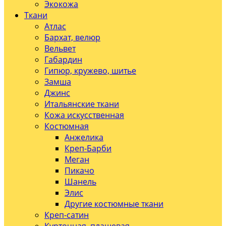
Экокожа
Ткани
Атлас
Бархат, велюр
Вельвет
Габардин
Гипюр, кружево, шитье
Замша
Джинс
Итальянские ткани
Кожа искусственная
Костюмная
Анжелика
Креп-Барби
Меган
Пикачо
Шанель
Элис
Другие костюмные ткани
Креп-сатин