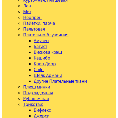
Курточная, плащевая
Лен
Мех
Неопрен
Пайетки, парча
Пальтовая
Плательно-блузочная
Амузен
Батист
Вискоза крэш
Кашибо
Креп Диор
Софт
Шелк Армани
Другие Плательные ткани
Плюш минки
Подкладочная
Рубашечная
Трикотаж
Бифлекс
Джерси