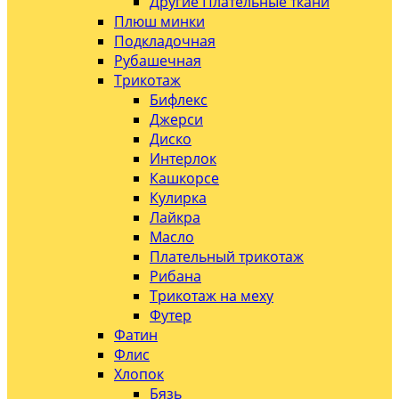
Другие Плательные ткани
Плюш минки
Подкладочная
Рубашечная
Трикотаж
Бифлекс
Джерси
Диско
Интерлок
Кашкорсе
Кулирка
Лайкра
Масло
Плательный трикотаж
Рибана
Трикотаж на меху
Футер
Фатин
Флис
Хлопок
Бязь