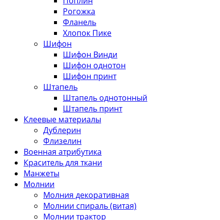
Поплин
Рогожка
Фланель
Хлопок Пике
Шифон
Шифон Винди
Шифон однотон
Шифон принт
Штапель
Штапель однотонный
Штапель принт
Клеевые материалы
Дублерин
Флизелин
Военная атрибутика
Краситель для ткани
Манжеты
Молнии
Молния декоративная
Молнии спираль (витая)
Молнии трактор