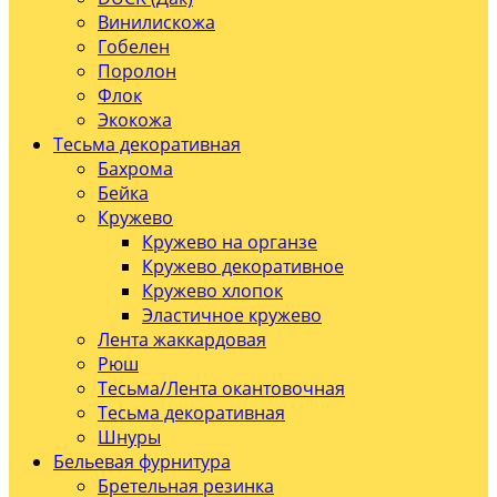
Винилискожа
Гобелен
Поролон
Флок
Экокожа
Тесьма декоративная
Бахрома
Бейка
Кружево
Кружево на органзе
Кружево декоративное
Кружево хлопок
Эластичное кружево
Лента жаккардовая
Рюш
Тесьма/Лента окантовочная
Тесьма декоративная
Шнуры
Бельевая фурнитура
Бретельная резинка