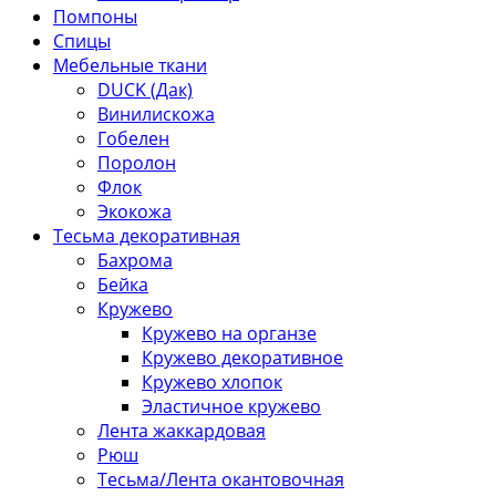
Помпоны
Спицы
Мебельные ткани
DUCK (Дак)
Винилискожа
Гобелен
Поролон
Флок
Экокожа
Тесьма декоративная
Бахрома
Бейка
Кружево
Кружево на органзе
Кружево декоративное
Кружево хлопок
Эластичное кружево
Лента жаккардовая
Рюш
Тесьма/Лента окантовочная