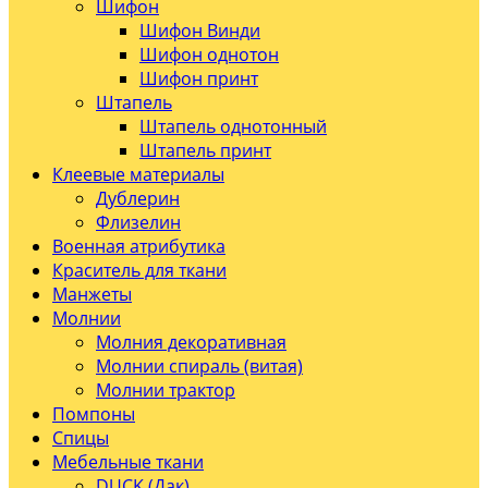
Шифон
Шифон Винди
Шифон однотон
Шифон принт
Штапель
Штапель однотонный
Штапель принт
Клеевые материалы
Дублерин
Флизелин
Военная атрибутика
Краситель для ткани
Манжеты
Молнии
Молния декоративная
Молнии спираль (витая)
Молнии трактор
Помпоны
Спицы
Мебельные ткани
DUCK (Дак)