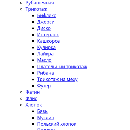
Рубашечная
Трикотаж
Бифлекс
Джерси
Диско
Интерлок
Кашкорсе
Кулирка
Лайкра
Масло
Плательный трикотаж
Рибана
Трикотаж на меху
Футер
Фатин
Флис
Хлопок
Бязь
Муслин
Польский хлопок