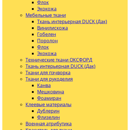
Флок
Экокожа
Мебельные ткани
Ткань интерьерная DUCK (Дак)
Винилискожа
Гобелен
Поролон
Флок
Экокожа
Технические ткани ОКСФОРД
Ткань интерьерная DUCK (Дак)
Ткани для пэчворка
Ткани для рукоделия
Канва
Мешковина
Фоамиран
Клеевые материалы
Дублерин
Флизелин
Военная атрибутика