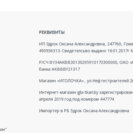
РЕКВИЗИТЫ
ИП Здрок Оксана Александровна, 247760, Гомел
490936313. Свидетелсьво выдано 16.01.2017
Р/СЧ BY34AKBB30130295910173300000, ОАО «А
банка AKBBBY21317
Магазин «ИГОЛОЧКА» , ул.Нефтестроителей 26
Интернет-магазин igla-tkan.by зарегистрирова
апреля 2019 год под номером 447774
Импортер в РБ Здрок Оксана Александровна
син"