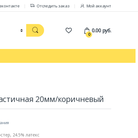
вконтакте
Отследить заказ
Мой аккаунт
0.00
руб.
0
ластичная 20мм/коричневый
лания
эстер, 24.5% латекс