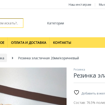
Наш инстаграм
Мы 
ОЕ
ОПЛАТА И ДОСТАВКА
КОНТАКТЫ
нка
Резинка эластичная 20мм/коричневый
Резинка
Резинка э
Добавить в же
Состав: 76.5% поли