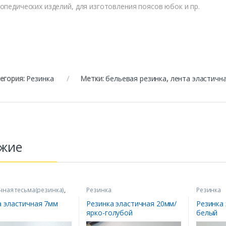
опедических изделий, для изготовления поясов юбок и пр.
егория:
Резинка
Метки:
бельевая резинка
,
лента эластичн
жие
чная тесьма(резинка)
,
Резинка
Резинка
а
а эластичная 7мм
Резинка эластичная 20мм/
Резинка
ярко-голубой
белый