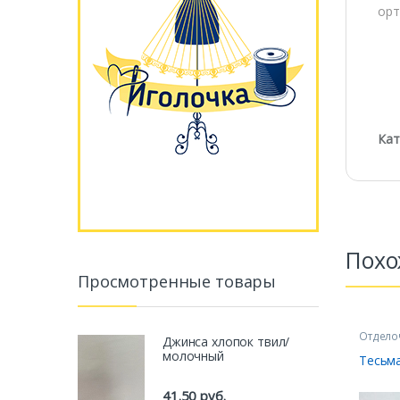
орт
Кат
Похо
Просмотренные товары
Отдело
Джинса хлопок твил/
Резинк
молочный
Тесьм
41.50
руб.