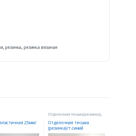
ая
,
резинка
,
резинка вязаная
Отделочная тесьма(резинка)
,
Резинка
 эластичная 25мм/
Отделочная тесьма
(резинка)/т.синий