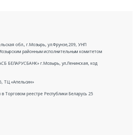
ьская обл., г.Мозырь, ул.Фрунзе,209, УНП
г Мозырским районным исполнительным комитетом
СБ БЕЛАРУСБАНК» г.Мозырь, ул.Ленинская, код
, ТЦ «Апельсин»
н в Торговом реестре Республики Беларусь 25