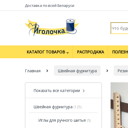
Перейти к навигации
перейти к содержанию
Доставка по всей Беларуси
Искать:
КАТАЛОГ ТОВАРОВ
РАСПРОДАЖА
ПОЛЕЗН
Главная
Швейная фурнитура
Рези
Показать все категории
Швейная фурнитура
(125)
Иглы для ручного шитья
(5)