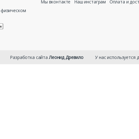
Мы вконтакте
Наш инстаграм
Оплата и дос
в физическом
 ⠀⠀⠀ Разработка сайта
Леонид Древило
⠀⠀⠀ У нас используется 