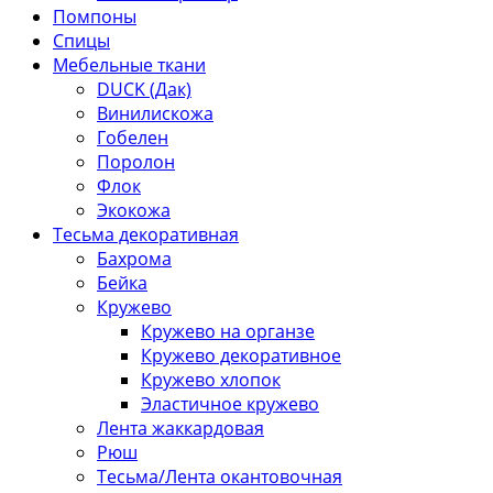
Помпоны
Спицы
Мебельные ткани
DUCK (Дак)
Винилискожа
Гобелен
Поролон
Флок
Экокожа
Тесьма декоративная
Бахрома
Бейка
Кружево
Кружево на органзе
Кружево декоративное
Кружево хлопок
Эластичное кружево
Лента жаккардовая
Рюш
Тесьма/Лента окантовочная