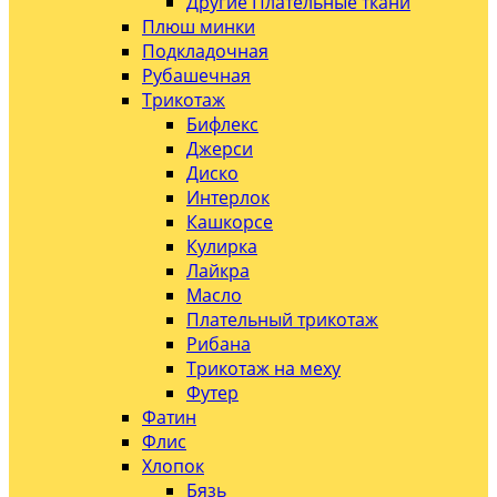
Другие Плательные ткани
Плюш минки
Подкладочная
Рубашечная
Трикотаж
Бифлекс
Джерси
Диско
Интерлок
Кашкорсе
Кулирка
Лайкра
Масло
Плательный трикотаж
Рибана
Трикотаж на меху
Футер
Фатин
Флис
Хлопок
Бязь