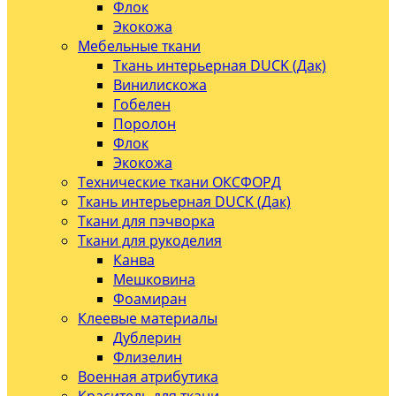
Флок
Экокожа
Мебельные ткани
Ткань интерьерная DUCK (Дак)
Винилискожа
Гобелен
Поролон
Флок
Экокожа
Технические ткани ОКСФОРД
Ткань интерьерная DUCK (Дак)
Ткани для пэчворка
Ткани для рукоделия
Канва
Мешковина
Фоамиран
Клеевые материалы
Дублерин
Флизелин
Военная атрибутика