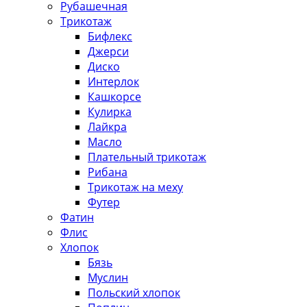
Рубашечная
Трикотаж
Бифлекс
Джерси
Диско
Интерлок
Кашкорсе
Кулирка
Лайкра
Масло
Плательный трикотаж
Рибана
Трикотаж на меху
Футер
Фатин
Флис
Хлопок
Бязь
Муслин
Польский хлопок