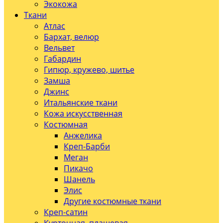
Экокожа
Ткани
Атлас
Бархат, велюр
Вельвет
Габардин
Гипюр, кружево, шитье
Замша
Джинс
Итальянские ткани
Кожа искусственная
Костюмная
Анжелика
Креп-Барби
Меган
Пикачо
Шанель
Элис
Другие костюмные ткани
Креп-сатин