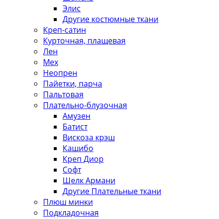
Элис
Другие костюмные ткани
Креп-сатин
Курточная, плащевая
Лен
Мех
Неопрен
Пайетки, парча
Пальтовая
Плательно-блузочная
Амузен
Батист
Вискоза крэш
Кашибо
Креп Диор
Софт
Шелк Армани
Другие Плательные ткани
Плюш минки
Подкладочная