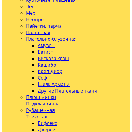
Курточная, плащевая
Лен
Мех
Неопрен
Пайетки, парча
Пальтовая
Плательно-блузочная
Амузен
Батист
Вискоза крэш
Кашибо
Креп Диор
Софт
Шелк Армани
Другие Плательные ткани
Плюш минки
Подкладочная
Рубашечная
Трикотаж
Бифлекс
Джерси