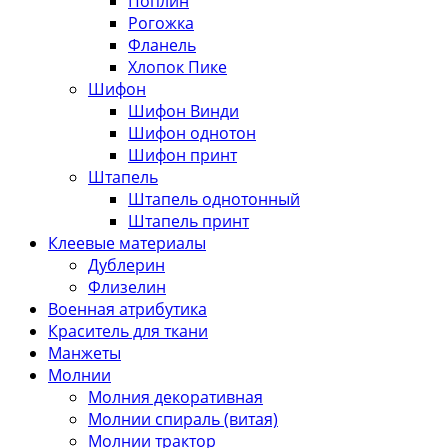
Поплин
Рогожка
Фланель
Хлопок Пике
Шифон
Шифон Винди
Шифон однотон
Шифон принт
Штапель
Штапель однотонный
Штапель принт
Клеевые материалы
Дублерин
Флизелин
Военная атрибутика
Краситель для ткани
Манжеты
Молнии
Молния декоративная
Молнии спираль (витая)
Молнии трактор