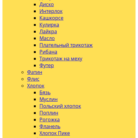
Диско
Интерлок
Кашкорсе
Кулирка
Лайкра
Масло
Плательный трикотаж
Рибана
Трикотаж на меху
Футер
Фатин
Флис
Хлопок
Бязь
Муслин
Польский хлопок
Поплин
Рогожка
Фланель
Хлопок Пике