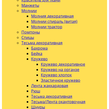
Краситель для ткани
Манжеты
Молнии
Молния декоративная
Молнии спираль (витая)
Молнии трактор
Помпоны
Спицы
Тесьма декоративная
Бахрома
Бейка
Кружево
Кружево декоративное
Кружево на органзе
Кружево хлопок
Эластичное кружево
Лента жаккардовая
Рюш
Тесьма декоративная
Тесьма/Лента окантовочная
Шнуры