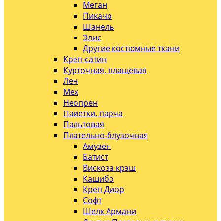
Меган
Пикачо
Шанель
Элис
Другие костюмные ткани
Креп-сатин
Курточная, плащевая
Лен
Мех
Неопрен
Пайетки, парча
Пальтовая
Плательно-блузочная
Амузен
Батист
Вискоза крэш
Кашибо
Креп Диор
Софт
Шелк Армани