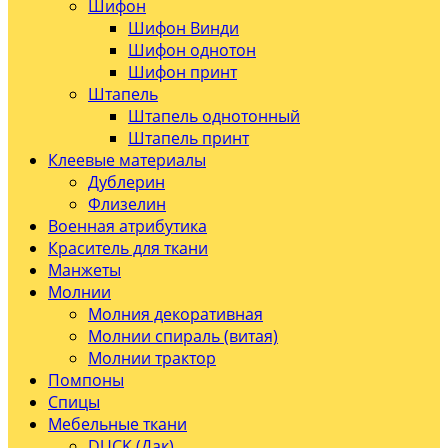
Шифон
Шифон Винди
Шифон однотон
Шифон принт
Штапель
Штапель однотонный
Штапель принт
Клеевые материалы
Дублерин
Флизелин
Военная атрибутика
Краситель для ткани
Манжеты
Молнии
Молния декоративная
Молнии спираль (витая)
Молнии трактор
Помпоны
Спицы
Мебельные ткани
DUCK (Дак)