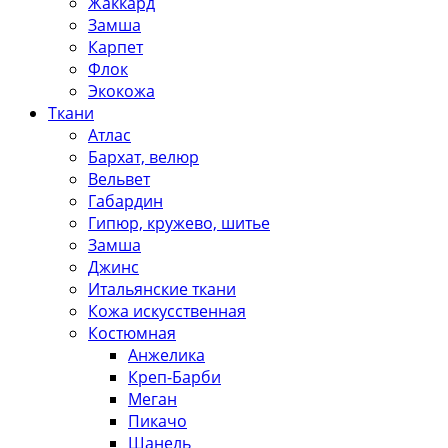
Жаккард
Замша
Карпет
Флок
Экокожа
Ткани
Атлас
Бархат, велюр
Вельвет
Габардин
Гипюр, кружево, шитье
Замша
Джинс
Итальянские ткани
Кожа искусственная
Костюмная
Анжелика
Креп-Барби
Меган
Пикачо
Шанель