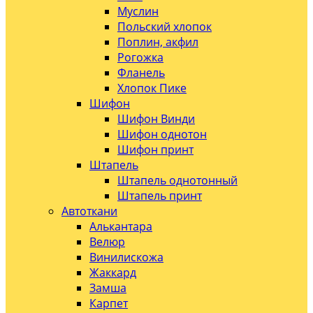
Муслин
Польский хлопок
Поплин, акфил
Рогожка
Фланель
Хлопок Пике
Шифон
Шифон Винди
Шифон однотон
Шифон принт
Штапель
Штапель однотонный
Штапель принт
Автоткани
Алькантара
Велюр
Винилискожа
Жаккард
Замша
Карпет