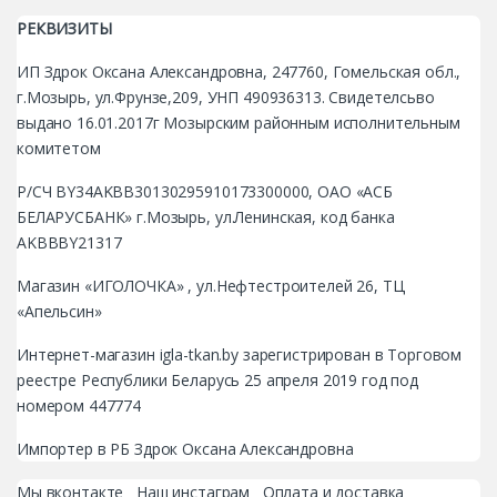
РЕКВИЗИТЫ
ИП Здрок Оксана Александровна, 247760, Гомельская обл.,
г.Мозырь, ул.Фрунзе,209, УНП 490936313. Свидетелсьво
выдано 16.01.2017г Мозырским районным исполнительным
комитетом
Р/СЧ BY34AKBB30130295910173300000, ОАО «АСБ
БЕЛАРУСБАНК» г.Мозырь, ул.Ленинская, код банка
AKBBBY21317
Магазин «ИГОЛОЧКА» , ул.Нефтестроителей 26, ТЦ
«Апельсин»
Интернет-магазин igla-tkan.by зарегистрирован в Торговом
реестре Республики Беларусь 25 апреля 2019 год под
номером 447774
Импортер в РБ Здрок Оксана Александровна
Мы вконтакте
Наш инстаграм
Оплата и доставка