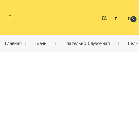
Перейти к навигации
перейти к содержанию
0
Главная
Ткани
Плательно-блузочная
Шелк