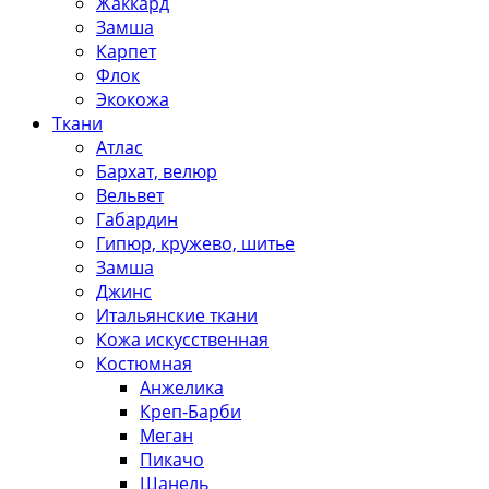
Жаккард
Замша
Карпет
Флок
Экокожа
Ткани
Атлас
Бархат, велюр
Вельвет
Габардин
Гипюр, кружево, шитье
Замша
Джинс
Итальянские ткани
Кожа искусственная
Костюмная
Анжелика
Креп-Барби
Меган
Пикачо
Шанель