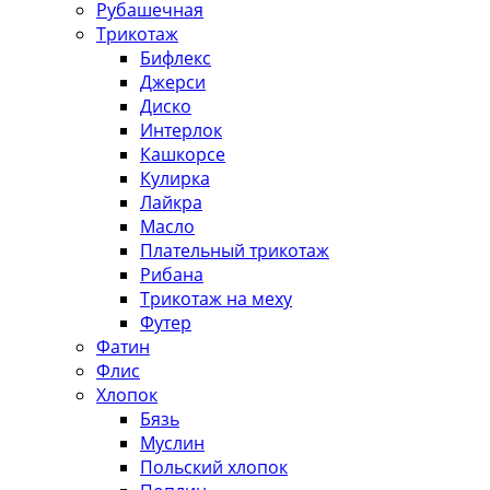
Рубашечная
Трикотаж
Бифлекс
Джерси
Диско
Интерлок
Кашкорсе
Кулирка
Лайкра
Масло
Плательный трикотаж
Рибана
Трикотаж на меху
Футер
Фатин
Флис
Хлопок
Бязь
Муслин
Польский хлопок