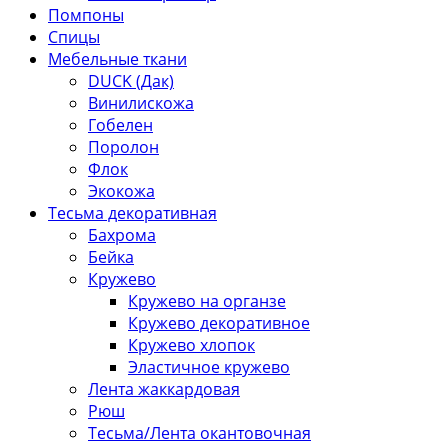
Помпоны
Спицы
Мебельные ткани
DUCK (Дак)
Винилискожа
Гобелен
Поролон
Флок
Экокожа
Тесьма декоративная
Бахрома
Бейка
Кружево
Кружево на органзе
Кружево декоративное
Кружево хлопок
Эластичное кружево
Лента жаккардовая
Рюш
Тесьма/Лента окантовочная