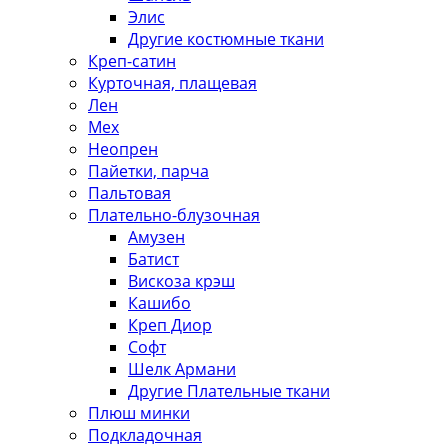
Элис
Другие костюмные ткани
Креп-сатин
Курточная, плащевая
Лен
Мех
Неопрен
Пайетки, парча
Пальтовая
Плательно-блузочная
Амузен
Батист
Вискоза крэш
Кашибо
Креп Диор
Софт
Шелк Армани
Другие Плательные ткани
Плюш минки
Подкладочная