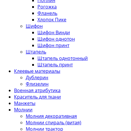
Поплин
Рогожка
Фланель
Хлопок Пике
Шифон
Шифон Винди
Шифон однотон
Шифон принт
Штапель
Штапель однотонный
Штапель принт
Клеевые материалы
Дублерин
Флизелин
Военная атрибутика
Краситель для ткани
Манжеты
Молнии
Молния декоративная
Молнии спираль (витая)
Молнии трактор