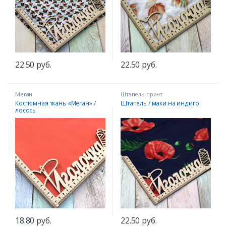
22.50
руб.
22.50
руб.
Меган
Штапель принт
Костюмная ткань «Меган» /
Штапель / маки на индиго
лосось
18.80
руб.
22.50
руб.