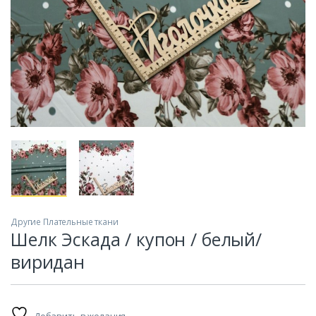
Другие Плательные ткани
Шелк Эскада / купон / белый/
виридан
машин
ание
Добавить в желания