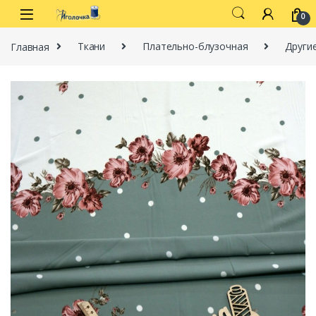
Перейти к навигации
перейти к содержанию
0
Главная
Ткани
Плательно-блузочная
Други