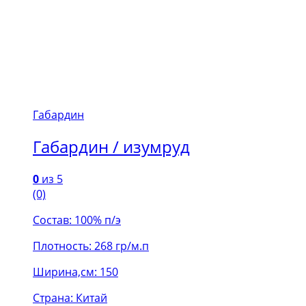
Габардин
Габардин / изумруд
0
из 5
(0)
Состав: 100% п/э
Плотность: 268 гр/м.п
Ширина,см: 150
Страна: Китай