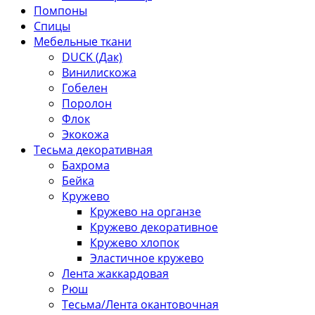
Помпоны
Спицы
Мебельные ткани
DUCK (Дак)
Винилискожа
Гобелен
Поролон
Флок
Экокожа
Тесьма декоративная
Бахрома
Бейка
Кружево
Кружево на органзе
Кружево декоративное
Кружево хлопок
Эластичное кружево
Лента жаккардовая
Рюш
Тесьма/Лента окантовочная