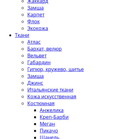
Жаккард
Замша
Карпет
Флок
Экокожа
Ткани
Атлас
Бархат, велюр
Вельвет
Габардин
Гипюр, кружево, шитье
Замша
Джинс
Итальянские ткани
Кожа искусственная
Костюмная
Анжелика
Креп-Барби
Меган
Пикачо
Шанель