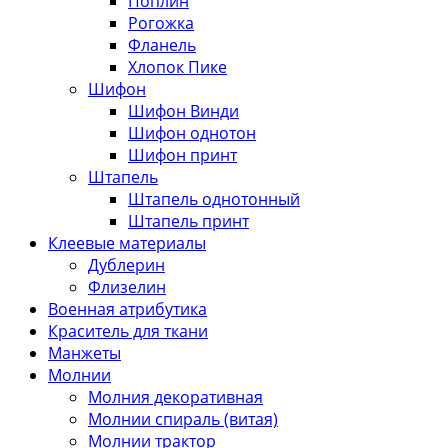
Поплин
Рогожка
Фланель
Хлопок Пике
Шифон
Шифон Винди
Шифон однотон
Шифон принт
Штапель
Штапель однотонный
Штапель принт
Клеевые материалы
Дублерин
Флизелин
Военная атрибутика
Краситель для ткани
Манжеты
Молнии
Молния декоративная
Молнии спираль (витая)
Молнии трактор