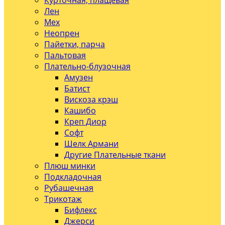
Курточная, плащевая
Лен
Мех
Неопрен
Пайетки, парча
Пальтовая
Плательно-блузочная
Амузен
Батист
Вискоза крэш
Кашибо
Креп Диор
Софт
Шелк Армани
Другие Плательные ткани
Плюш минки
Подкладочная
Рубашечная
Трикотаж
Бифлекс
Джерси