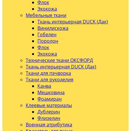
Флок
Экокожа
Мебельные ткани
Ткань интерьерная DUCK (Дак)
Винилискожа
Гобелен
Поролон
Флок
Экокожа
Технические ткани ОКСФОРД
Ткань интерьерная DUCK (Дак)
Ткани для пэчворка
Ткани для рукоделия
Канва
Мешковина
Фоамиран
Клеевые материалы
Дублерин
Флизелин
Военная атрибутика