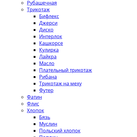
Рубашечная
Трикотаж
Бифлекс
Джерси
Диско
Интерлок
Кашкорсе
Кулирка
Лайкра
Масло
Плательный трикотаж
Рибана
Трикотаж на меху
Футер
Фатин
Флис
Хлопок
Бязь
Муслин
Польский хлопок