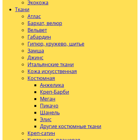
Экокожа
Ткани
Атлас
Бархат, велюр
Вельвет
Габардин
Гипюр, кружево, шитье
Замша
Джинс
Итальянские ткани
Кожа искусственная
Костюмная
Анжелика
Креп-Барби
Меган
Пикачо
Шанель
Элис
Другие костюмные ткани
Креп-сатин