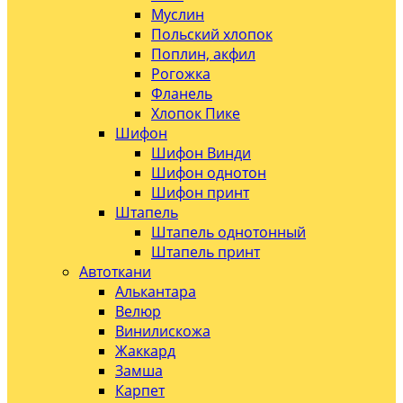
Муслин
Польский хлопок
Поплин, акфил
Рогожка
Фланель
Хлопок Пике
Шифон
Шифон Винди
Шифон однотон
Шифон принт
Штапель
Штапель однотонный
Штапель принт
Автоткани
Алькантара
Велюр
Винилискожа
Жаккард
Замша
Карпет