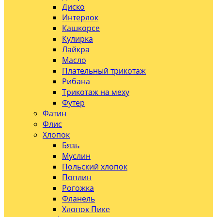
Диско
Интерлок
Кашкорсе
Кулирка
Лайкра
Масло
Плательный трикотаж
Рибана
Трикотаж на меху
Футер
Фатин
Флис
Хлопок
Бязь
Муслин
Польский хлопок
Поплин
Рогожка
Фланель
Хлопок Пике