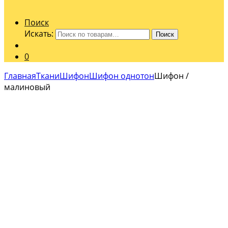
Поиск
Искать:
Поиск
0
Главная
Ткани
Шифон
Шифон однотон
Шифон /
малиновый