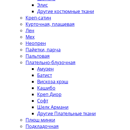
Элис
Другие костюмные ткани
Креп-сатин
Курточная, плащевая
Лен
Мех
Неопрен
Пайетки, парча
Пальтовая
Плательно-блузочная
Амузен
Батист
Вискоза крэш
Кашибо
Креп Диор
Софт
Шелк Армани
Другие Плательные ткани
Плюш минки
Подкладочная