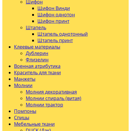
Шифон
Шифон Винди
Шифон однотон
Шифон принт
Штапель
Штапель однотонный
Штапель принт
Клеевые материалы
Дублерин
Флизелин
Военная атрибутика
Краситель для ткани
Манжеты
Молнии
Молния декоративная
Молнии спираль (витая)
Молнии трактор
Помпоны
Спицы
Мебельные ткани
DUCK (Дак)