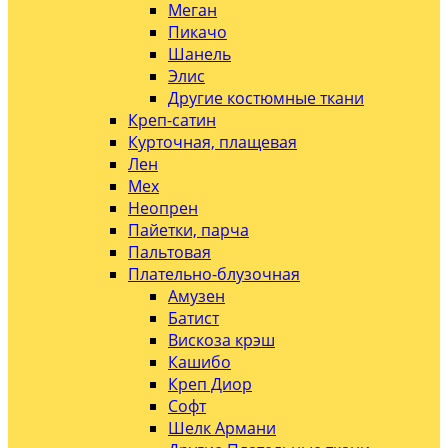
Меган
Пикачо
Шанель
Элис
Другие костюмные ткани
Креп-сатин
Курточная, плащевая
Лен
Мех
Неопрен
Пайетки, парча
Пальтовая
Плательно-блузочная
Амузен
Батист
Вискоза крэш
Кашибо
Креп Диор
Софт
Шелк Армани