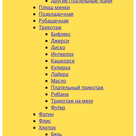
Другие Плательные ткани
Плюш минки
Подкладочная
Рубашечная
Трикотаж
Бифлекс
Джерси
Диско
Интерлок
Кашкорсе
Кулирка
Лайкра
Масло
Плательный трикотаж
Рибана
Трикотаж на меху
Футер
Фатин
Флис
Хлопок
Бязь