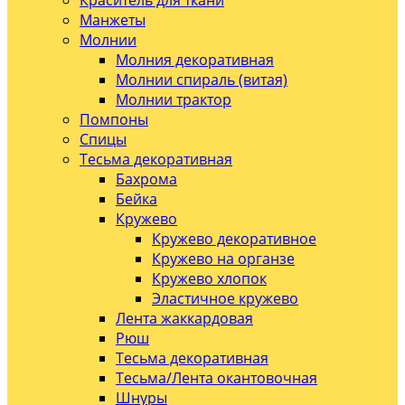
Краситель для ткани
Манжеты
Молнии
Молния декоративная
Молнии спираль (витая)
Молнии трактор
Помпоны
Спицы
Тесьма декоративная
Бахрома
Бейка
Кружево
Кружево декоративное
Кружево на органзе
Кружево хлопок
Эластичное кружево
Лента жаккардовая
Рюш
Тесьма декоративная
Тесьма/Лента окантовочная
Шнуры