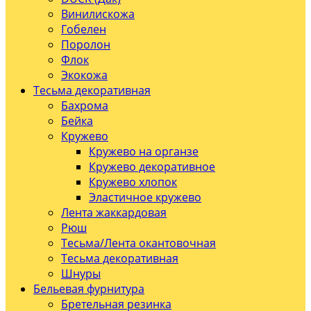
Винилискожа
Гобелен
Поролон
Флок
Экокожа
Тесьма декоративная
Бахрома
Бейка
Кружево
Кружево на органзе
Кружево декоративное
Кружево хлопок
Эластичное кружево
Лента жаккардовая
Рюш
Тесьма/Лента окантовочная
Тесьма декоративная
Шнуры
Бельевая фурнитура
Бретельная резинка