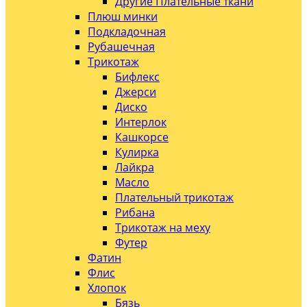
Другие Плательные ткани
Плюш минки
Подкладочная
Рубашечная
Трикотаж
Бифлекс
Джерси
Диско
Интерлок
Кашкорсе
Кулирка
Лайкра
Масло
Плательный трикотаж
Рибана
Трикотаж на меху
Футер
Фатин
Флис
Хлопок
Бязь