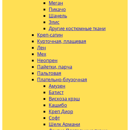
Меган
Пикачо
Шанель
Элис
Другие костюмные ткани
Креп-сатин
Курточная, плащевая
Лен
Мех
Неопрен
Пайетки, парча
Пальтовая
Плательно-блузочная
Амузен
Батист
Вискоза крэш
Кашибо
Креп Диор
Софт
Шелк Армани