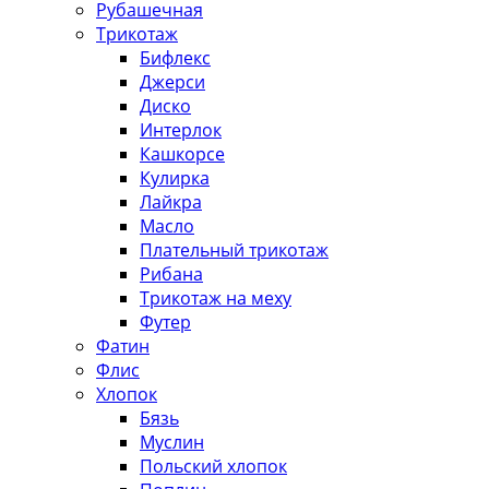
Рубашечная
Трикотаж
Бифлекс
Джерси
Диско
Интерлок
Кашкорсе
Кулирка
Лайкра
Масло
Плательный трикотаж
Рибана
Трикотаж на меху
Футер
Фатин
Флис
Хлопок
Бязь
Муслин
Польский хлопок