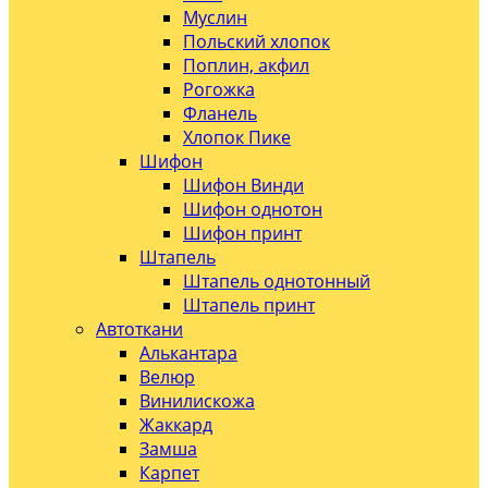
Муслин
Польский хлопок
Поплин, акфил
Рогожка
Фланель
Хлопок Пике
Шифон
Шифон Винди
Шифон однотон
Шифон принт
Штапель
Штапель однотонный
Штапель принт
Автоткани
Алькантара
Велюр
Винилискожа
Жаккард
Замша
Карпет