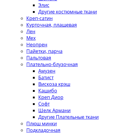
Элис
Другие костюмные ткани
Креп-сатин
Курточная, плащевая
Лен
Мех
Неопрен
Пайетки, парча
Пальтовая
Плательно-блузочная
Амузен
Батист
Вискоза крэш
Кашибо
Креп Диор
Софт
Шелк Армани
Другие Плательные ткани
Плюш минки
Подкладочная