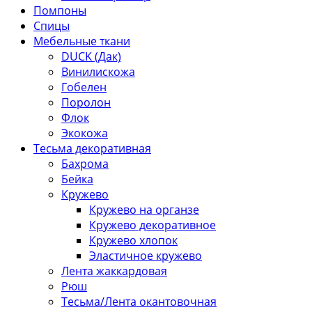
Помпоны
Спицы
Мебельные ткани
DUCK (Дак)
Винилискожа
Гобелен
Поролон
Флок
Экокожа
Тесьма декоративная
Бахрома
Бейка
Кружево
Кружево на органзе
Кружево декоративное
Кружево хлопок
Эластичное кружево
Лента жаккардовая
Рюш
Тесьма/Лента окантовочная