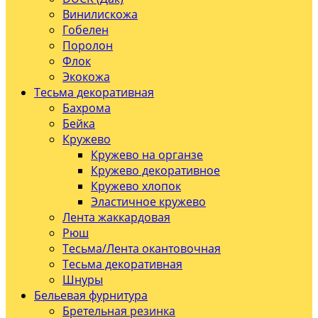
Винилискожа
Гобелен
Поролон
Флок
Экокожа
Тесьма декоративная
Бахрома
Бейка
Кружево
Кружево на органзе
Кружево декоративное
Кружево хлопок
Эластичное кружево
Лента жаккардовая
Рюш
Тесьма/Лента окантовочная
Тесьма декоративная
Шнуры
Бельевая фурнитура
Бретельная резинка