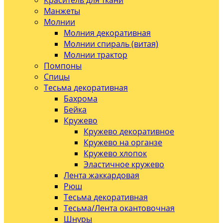
Краситель для ткани
Манжеты
Молнии
Молния декоративная
Молнии спираль (витая)
Молнии трактор
Помпоны
Спицы
Тесьма декоративная
Бахрома
Бейка
Кружево
Кружево декоративное
Кружево на органзе
Кружево хлопок
Эластичное кружево
Лента жаккардовая
Рюш
Тесьма декоративная
Тесьма/Лента окантовочная
Шнуры