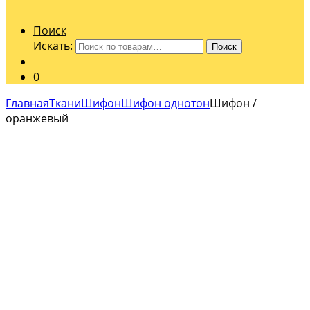
Поиск
Искать:
Поиск
0
Главная
Ткани
Шифон
Шифон однотон
Шифон /
оранжевый