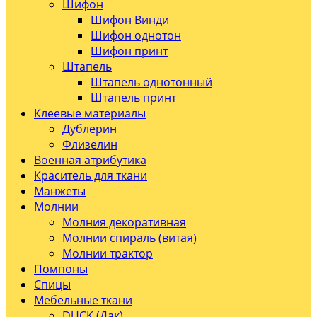
Шифон
Шифон Винди
Шифон однотон
Шифон принт
Штапель
Штапель однотонный
Штапель принт
Клеевые материалы
Дублерин
Флизелин
Военная атрибутика
Краситель для ткани
Манжеты
Молнии
Молния декоративная
Молнии спираль (витая)
Молнии трактор
Помпоны
Спицы
Мебельные ткани
DUCK (Дак)