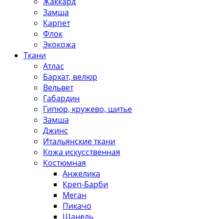
Жаккард
Замша
Карпет
Флок
Экокожа
Ткани
Атлас
Бархат, велюр
Вельвет
Габардин
Гипюр, кружево, шитье
Замша
Джинс
Итальянские ткани
Кожа искусственная
Костюмная
Анжелика
Креп-Барби
Меган
Пикачо
Шанель