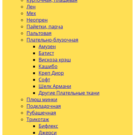
Курточная, плащевая
Лен
Мех
Неопрен
Пайетки, парча
Пальтовая
Плательно-блузочная
Амузен
Батист
Вискоза крэш
Кашибо
Креп Диор
Софт
Шелк Армани
Другие Плательные ткани
Плюш минки
Подкладочная
Рубашечная
Трикотаж
Бифлекс
Джерси