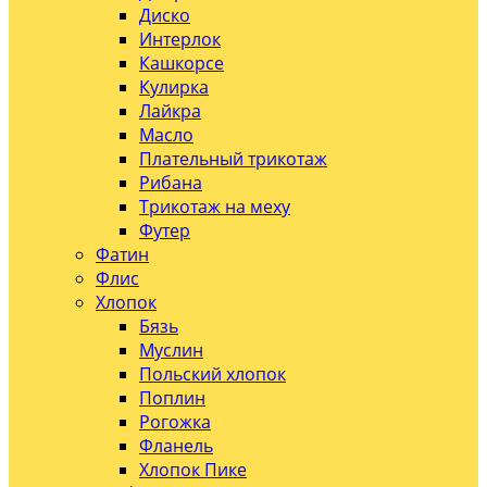
Диско
Интерлок
Кашкорсе
Кулирка
Лайкра
Масло
Плательный трикотаж
Рибана
Трикотаж на меху
Футер
Фатин
Флис
Хлопок
Бязь
Муслин
Польский хлопок
Поплин
Рогожка
Фланель
Хлопок Пике