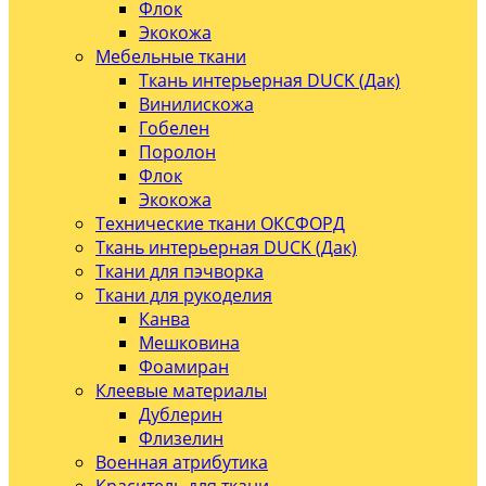
Флок
Экокожа
Мебельные ткани
Ткань интерьерная DUCK (Дак)
Винилискожа
Гобелен
Поролон
Флок
Экокожа
Технические ткани ОКСФОРД
Ткань интерьерная DUCK (Дак)
Ткани для пэчворка
Ткани для рукоделия
Канва
Мешковина
Фоамиран
Клеевые материалы
Дублерин
Флизелин
Военная атрибутика