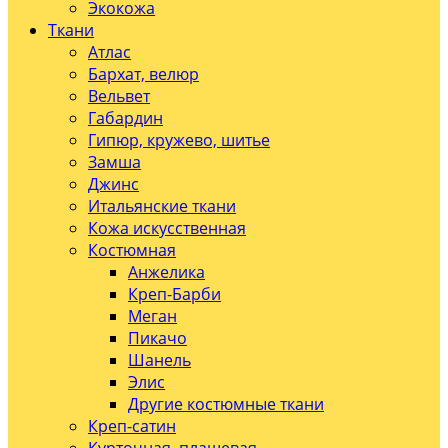
Экокожа
Ткани
Атлас
Бархат, велюр
Вельвет
Габардин
Гипюр, кружево, шитье
Замша
Джинс
Итальянские ткани
Кожа искусственная
Костюмная
Анжелика
Креп-Барби
Меган
Пикачо
Шанель
Элис
Другие костюмные ткани
Креп-сатин