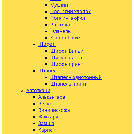
Муслин
Польский хлопок
Поплин, акфил
Рогожка
Фланель
Хлопок Пике
Шифон
Шифон Винди
Шифон однотон
Шифон принт
Штапель
Штапель однотонный
Штапель принт
Автоткани
Алькантара
Велюр
Винилискожа
Жаккард
Замша
Карпет