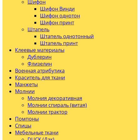
Шифон
Шифон Винди
Шифон однотон
Шифон принт
Штапель
Штапель однотонный
Штапель принт
Клеевые материалы
Дублерин
Флизелин
Военная атрибутика
Краситель для ткани
Манжеты
Молнии
Молния декоративная
Молнии спираль (витая)
Молнии трактор
Помпоны
Спицы
Мебельные ткани
DUCK (Дак)