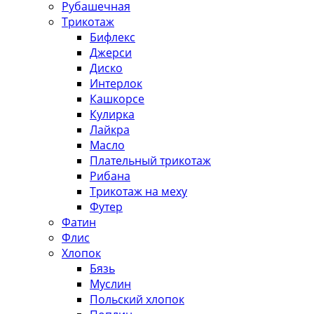
Рубашечная
Трикотаж
Бифлекс
Джерси
Диско
Интерлок
Кашкорсе
Кулирка
Лайкра
Масло
Плательный трикотаж
Рибана
Трикотаж на меху
Футер
Фатин
Флис
Хлопок
Бязь
Муслин
Польский хлопок