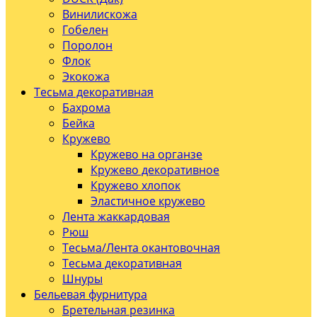
Винилискожа
Гобелен
Поролон
Флок
Экокожа
Тесьма декоративная
Бахрома
Бейка
Кружево
Кружево на органзе
Кружево декоративное
Кружево хлопок
Эластичное кружево
Лента жаккардовая
Рюш
Тесьма/Лента окантовочная
Тесьма декоративная
Шнуры
Бельевая фурнитура
Бретельная резинка