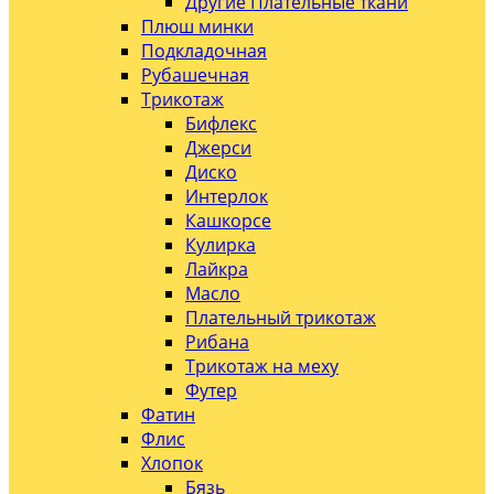
Другие Плательные ткани
Плюш минки
Подкладочная
Рубашечная
Трикотаж
Бифлекс
Джерси
Диско
Интерлок
Кашкорсе
Кулирка
Лайкра
Масло
Плательный трикотаж
Рибана
Трикотаж на меху
Футер
Фатин
Флис
Хлопок
Бязь