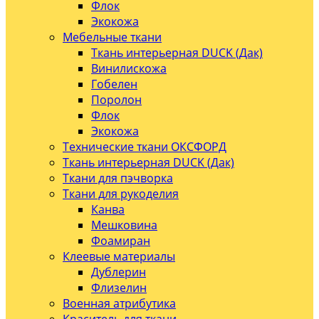
Флок
Экокожа
Мебельные ткани
Ткань интерьерная DUCK (Дак)
Винилискожа
Гобелен
Поролон
Флок
Экокожа
Технические ткани ОКСФОРД
Ткань интерьерная DUCK (Дак)
Ткани для пэчворка
Ткани для рукоделия
Канва
Мешковина
Фоамиран
Клеевые материалы
Дублерин
Флизелин
Военная атрибутика