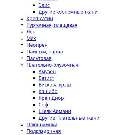
Элис
Другие костюмные ткани
Креп-сатин
Курточная, плащевая
Лен
Мех
Неопрен
Пайетки, парча
Пальтовая
Плательно-блузочная
Амузен
Батист
Вискоза крэш
Кашибо
Креп Диор
Софт
Шелк Армани
Другие Плательные ткани
Плюш минки
Подкладочная