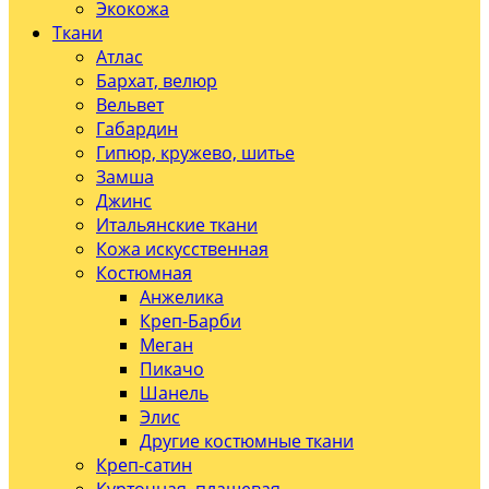
Экокожа
Ткани
Атлас
Бархат, велюр
Вельвет
Габардин
Гипюр, кружево, шитье
Замша
Джинс
Итальянские ткани
Кожа искусственная
Костюмная
Анжелика
Креп-Барби
Меган
Пикачо
Шанель
Элис
Другие костюмные ткани
Креп-сатин