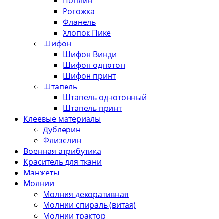
Поплин
Рогожка
Фланель
Хлопок Пике
Шифон
Шифон Винди
Шифон однотон
Шифон принт
Штапель
Штапель однотонный
Штапель принт
Клеевые материалы
Дублерин
Флизелин
Военная атрибутика
Краситель для ткани
Манжеты
Молнии
Молния декоративная
Молнии спираль (витая)
Молнии трактор