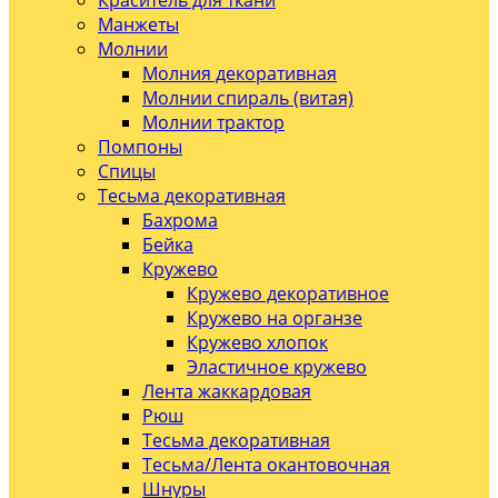
Краситель для ткани
Манжеты
Молнии
Молния декоративная
Молнии спираль (витая)
Молнии трактор
Помпоны
Спицы
Тесьма декоративная
Бахрома
Бейка
Кружево
Кружево декоративное
Кружево на органзе
Кружево хлопок
Эластичное кружево
Лента жаккардовая
Рюш
Тесьма декоративная
Тесьма/Лента окантовочная
Шнуры