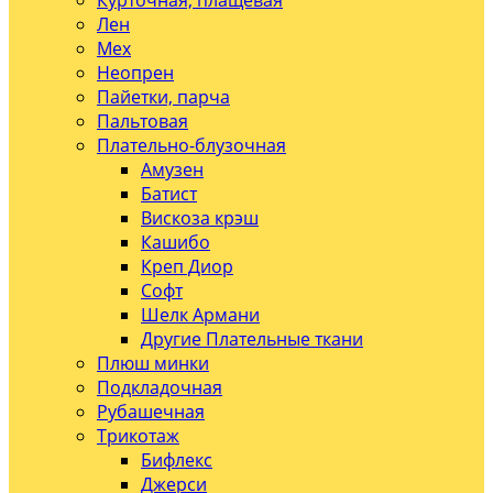
Курточная, плащевая
Лен
Мех
Неопрен
Пайетки, парча
Пальтовая
Плательно-блузочная
Амузен
Батист
Вискоза крэш
Кашибо
Креп Диор
Софт
Шелк Армани
Другие Плательные ткани
Плюш минки
Подкладочная
Рубашечная
Трикотаж
Бифлекс
Джерси