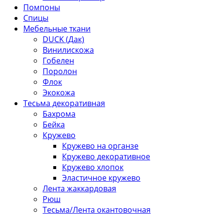
Помпоны
Спицы
Мебельные ткани
DUCK (Дак)
Винилискожа
Гобелен
Поролон
Флок
Экокожа
Тесьма декоративная
Бахрома
Бейка
Кружево
Кружево на органзе
Кружево декоративное
Кружево хлопок
Эластичное кружево
Лента жаккардовая
Рюш
Тесьма/Лента окантовочная