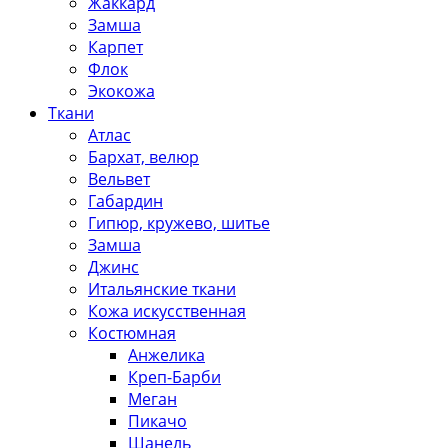
Жаккард
Замша
Карпет
Флок
Экокожа
Ткани
Атлас
Бархат, велюр
Вельвет
Габардин
Гипюр, кружево, шитье
Замша
Джинс
Итальянские ткани
Кожа искусственная
Костюмная
Анжелика
Креп-Барби
Меган
Пикачо
Шанель