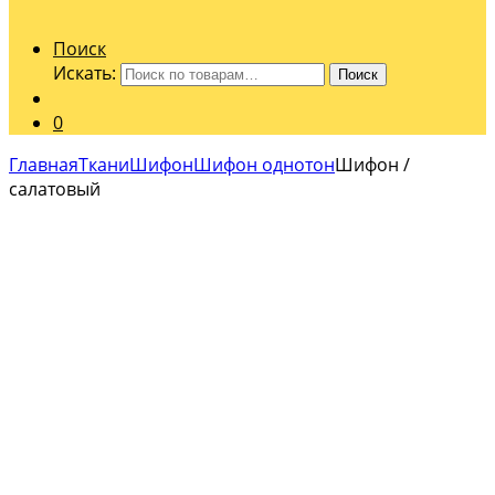
Поиск
Искать:
Поиск
0
Главная
Ткани
Шифон
Шифон однотон
Шифон /
салатовый