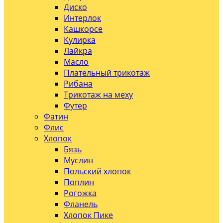
Диско
Интерлок
Кашкорсе
Кулирка
Лайкра
Масло
Плательный трикотаж
Рибана
Трикотаж на меху
Футер
Фатин
Флис
Хлопок
Бязь
Муслин
Польский хлопок
Поплин
Рогожка
Фланель
Хлопок Пике