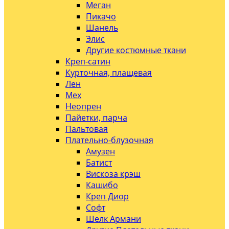
Меган
Пикачо
Шанель
Элис
Другие костюмные ткани
Креп-сатин
Курточная, плащевая
Лен
Мех
Неопрен
Пайетки, парча
Пальтовая
Плательно-блузочная
Амузен
Батист
Вискоза крэш
Кашибо
Креп Диор
Софт
Шелк Армани