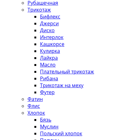
Рубашечная
Трикотаж
Бифлекс
Джерси
Диско
Интерлок
Кашкорсе
Кулирка
Лайкра
Масло
Плательный трикотаж
Рибана
Трикотаж на меху
Футер
Фатин
Флис
Хлопок
Бязь
Муслин
Польский хлопок