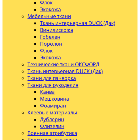
Флок
Экокожа
Мебельные ткани
Ткань интерьерная DUCK (Дак)
Винилискожа
Гобелен
Поролон
Флок
Экокожа
Технические ткани ОКСФОРД
Ткань интерьерная DUCK (Дак)
Ткани для пэчворка
Ткани для рукоделия
Канва
Мешковина
Фоамиран
Клеевые материалы
Дублерин
Флизелин
Военная атрибутика