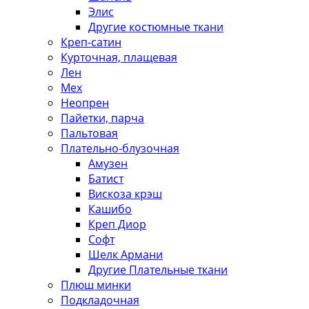
Элис
Другие костюмные ткани
Креп-сатин
Курточная, плащевая
Лен
Мех
Неопрен
Пайетки, парча
Пальтовая
Плательно-блузочная
Амузен
Батист
Вискоза крэш
Кашибо
Креп Диор
Софт
Шелк Армани
Другие Плательные ткани
Плюш минки
Подкладочная