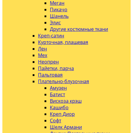
Меган
Пикачо
Шанель
Элис
Другие костюмные ткани
Креп-сатин
Курточная, плащевая
Лен
Мех
Неопрен
Пайетки, парча
Пальтовая
Плательно-блузочная
Амузен
Батист
Вискоза крэш
Кашибо
Креп Диор
Софт
Шелк Армани