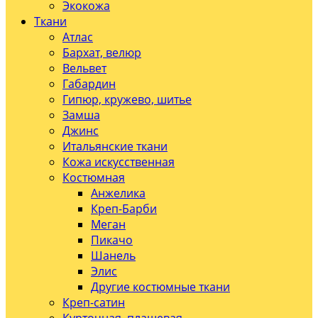
Экокожа
Ткани
Атлас
Бархат, велюр
Вельвет
Габардин
Гипюр, кружево, шитье
Замша
Джинс
Итальянские ткани
Кожа искусственная
Костюмная
Анжелика
Креп-Барби
Меган
Пикачо
Шанель
Элис
Другие костюмные ткани
Креп-сатин