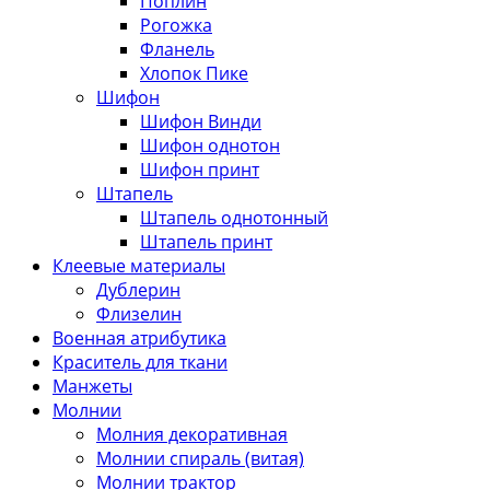
Поплин
Рогожка
Фланель
Хлопок Пике
Шифон
Шифон Винди
Шифон однотон
Шифон принт
Штапель
Штапель однотонный
Штапель принт
Клеевые материалы
Дублерин
Флизелин
Военная атрибутика
Краситель для ткани
Манжеты
Молнии
Молния декоративная
Молнии спираль (витая)
Молнии трактор