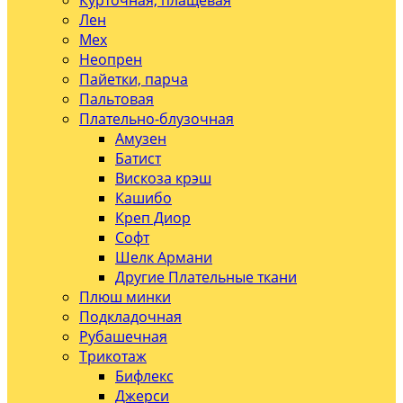
Курточная, плащевая
Лен
Мех
Неопрен
Пайетки, парча
Пальтовая
Плательно-блузочная
Амузен
Батист
Вискоза крэш
Кашибо
Креп Диор
Софт
Шелк Армани
Другие Плательные ткани
Плюш минки
Подкладочная
Рубашечная
Трикотаж
Бифлекс
Джерси