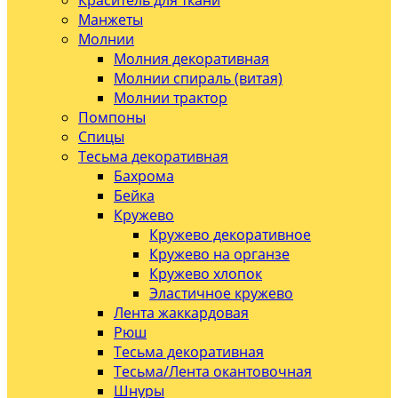
Краситель для ткани
Манжеты
Молнии
Молния декоративная
Молнии спираль (витая)
Молнии трактор
Помпоны
Спицы
Тесьма декоративная
Бахрома
Бейка
Кружево
Кружево декоративное
Кружево на органзе
Кружево хлопок
Эластичное кружево
Лента жаккардовая
Рюш
Тесьма декоративная
Тесьма/Лента окантовочная
Шнуры