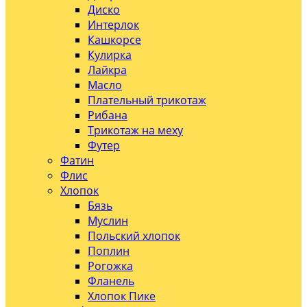
Диско
Интерлок
Кашкорсе
Кулирка
Лайкра
Масло
Плательный трикотаж
Рибана
Трикотаж на меху
Футер
Фатин
Флис
Хлопок
Бязь
Муслин
Польский хлопок
Поплин
Рогожка
Фланель
Хлопок Пике