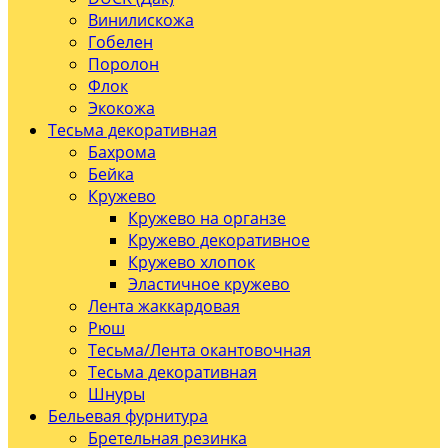
Винилискожа
Гобелен
Поролон
Флок
Экокожа
Тесьма декоративная
Бахрома
Бейка
Кружево
Кружево на органзе
Кружево декоративное
Кружево хлопок
Эластичное кружево
Лента жаккардовая
Рюш
Тесьма/Лента окантовочная
Тесьма декоративная
Шнуры
Бельевая фурнитура
Бретельная резинка