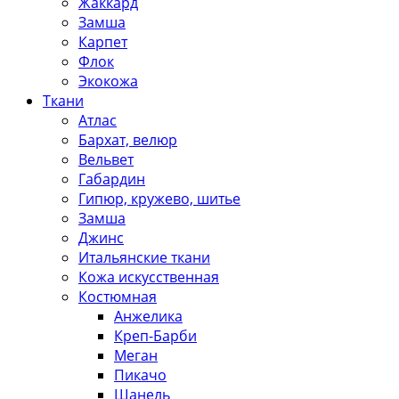
Жаккард
Замша
Карпет
Флок
Экокожа
Ткани
Атлас
Бархат, велюр
Вельвет
Габардин
Гипюр, кружево, шитье
Замша
Джинс
Итальянские ткани
Кожа искусственная
Костюмная
Анжелика
Креп-Барби
Меган
Пикачо
Шанель