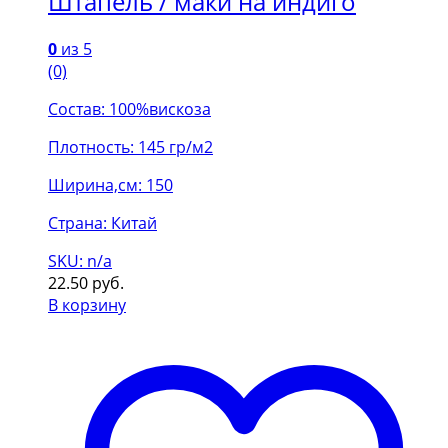
Штапель / маки на индиго
0
из 5
(0)
Состав: 100%вискоза
Плотность: 145 гр/м2
Ширина,см: 150
Страна: Китай
SKU: n/a
22.50
руб.
В корзину