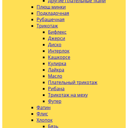
Другие Плательные ткани
Плюш минки
Подкладочная
Рубашечная
Трикотаж
Бифлекс
Джерси
Диско
Интерлок
Кашкорсе
Кулирка
Лайкра
Масло
Плательный трикотаж
Рибана
Трикотаж на меху
Футер
Фатин
Флис
Хлопок
Бязь