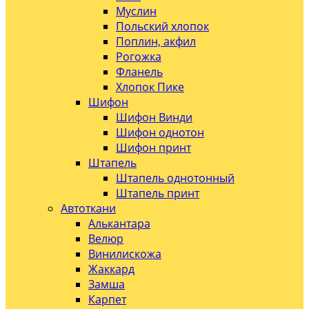
Муслин
Польский хлопок
Поплин, акфил
Рогожка
Фланель
Хлопок Пике
Шифон
Шифон Винди
Шифон однотон
Шифон принт
Штапель
Штапель однотонный
Штапель принт
Автоткани
Алькантара
Велюр
Винилискожа
Жаккард
Замша
Карпет