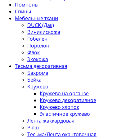
Помпоны
Спицы
Мебельные ткани
DUCK (Дак)
Винилискожа
Гобелен
Поролон
Флок
Экокожа
Тесьма декоративная
Бахрома
Бейка
Кружево
Кружево на органзе
Кружево декоративное
Кружево хлопок
Эластичное кружево
Лента жаккардовая
Рюш
Тесьма/Лента окантовочная