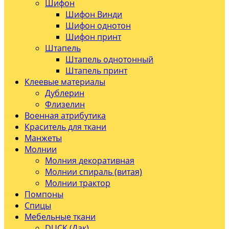
Шифон
Шифон Винди
Шифон однотон
Шифон принт
Штапель
Штапель однотонный
Штапель принт
Клеевые материалы
Дублерин
Флизелин
Военная атрибутика
Краситель для ткани
Манжеты
Молнии
Молния декоративная
Молнии спираль (витая)
Молнии трактор
Помпоны
Спицы
Мебельные ткани
DUCK (Дак)