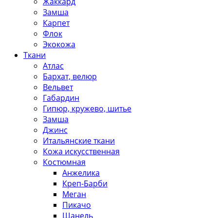
Жаккард
Замша
Карпет
Флок
Экокожа
Ткани
Атлас
Бархат, велюр
Вельвет
Габардин
Гипюр, кружево, шитье
Замша
Джинс
Итальянские ткани
Кожа искусственная
Костюмная
Анжелика
Креп-Барби
Меган
Пикачо
Шанель