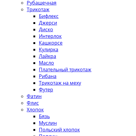
Рубашечная
Трикотаж
Бифлекс
Джерси
Диско
Интерлок
Кашкорсе
Кулирка
Лайкра
Масло
Плательный трикотаж
Рибана
Трикотаж на меху
Футер
Фатин
Флис
Хлопок
Бязь
Муслин
Польский хлопок