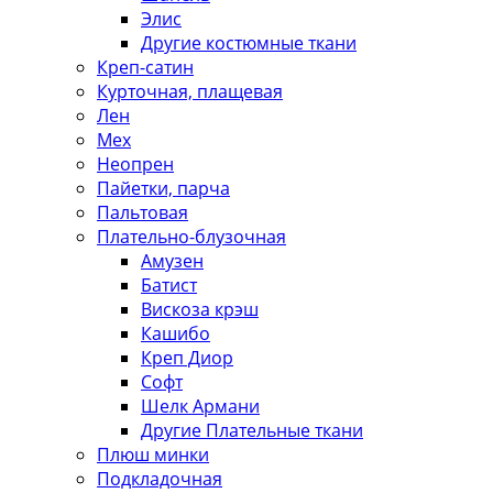
Элис
Другие костюмные ткани
Креп-сатин
Курточная, плащевая
Лен
Мех
Неопрен
Пайетки, парча
Пальтовая
Плательно-блузочная
Амузен
Батист
Вискоза крэш
Кашибо
Креп Диор
Софт
Шелк Армани
Другие Плательные ткани
Плюш минки
Подкладочная