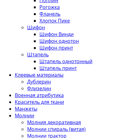
Поплин
Рогожка
Фланель
Хлопок Пике
Шифон
Шифон Винди
Шифон однотон
Шифон принт
Штапель
Штапель однотонный
Штапель принт
Клеевые материалы
Дублерин
Флизелин
Военная атрибутика
Краситель для ткани
Манжеты
Молнии
Молния декоративная
Молнии спираль (витая)
Молнии трактор