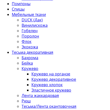
Помпоны
Спицы
Мебельные ткани
DUCK (Дак)
Винилискожа
Гобелен
Поролон
Флок
Экокожа
Тесьма декоративная
Бахрома
Бейка
Кружево
Кружево на органзе
Кружево декоративное
Кружево хлопок
Эластичное кружево
Лента жаккардовая
Рюш
Тесьма/Лента окантовочная