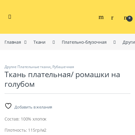
Перейти к навигации
перейти к содержанию
0
Главная
Ткани
Плательно-блузочная
Други
Другие Плательные ткани
,
Рубашечная
Ткань плательная/ ромашки на
голубом
Добавить в желания
Состав: 100% хлопок
Плотность: 115гр/м2