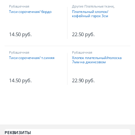
Рубашечная
Другие Плательные ткани
,
Рубашечная
Тиси сорочечная/ бордо
Плательный хлопок/
кофейный горох 3см
14.50
руб.
22.50
руб.
Рубашечная
Рубашечная
Тиси сорочечная/ т.синяя
Хлопок плательный/полоска
7мм на джинсовом
14.50
руб.
22.90
руб.
РЕКВИЗИТЫ