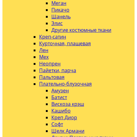
Меган
Пикачо
Шанель
Элис
Другие костюмные ткани
Креп-сатин
Курточная, плащевая
Лен
Мех
Неопрен
Пайетки, парча
Пальтовая
Плательно-блузочная
Амузен
Батист
Вискоза крэш
Кашибо
Креп Диор
Софт
Шелк Армани