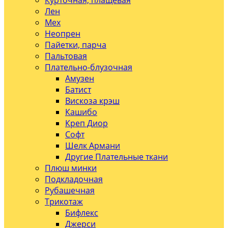
Курточная, плащевая
Лен
Мех
Неопрен
Пайетки, парча
Пальтовая
Плательно-блузочная
Амузен
Батист
Вискоза крэш
Кашибо
Креп Диор
Софт
Шелк Армани
Другие Плательные ткани
Плюш минки
Подкладочная
Рубашечная
Трикотаж
Бифлекс
Джерси