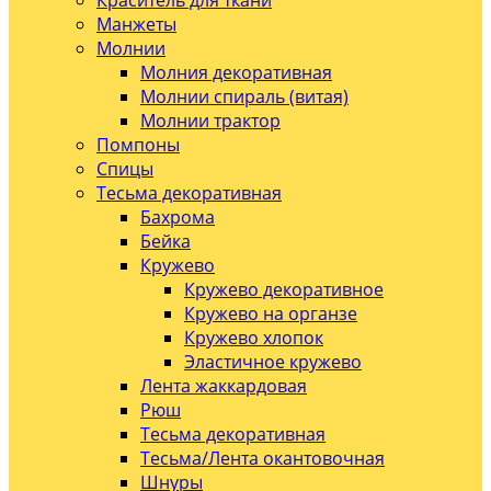
Краситель для ткани
Манжеты
Молнии
Молния декоративная
Молнии спираль (витая)
Молнии трактор
Помпоны
Спицы
Тесьма декоративная
Бахрома
Бейка
Кружево
Кружево декоративное
Кружево на органзе
Кружево хлопок
Эластичное кружево
Лента жаккардовая
Рюш
Тесьма декоративная
Тесьма/Лента окантовочная
Шнуры