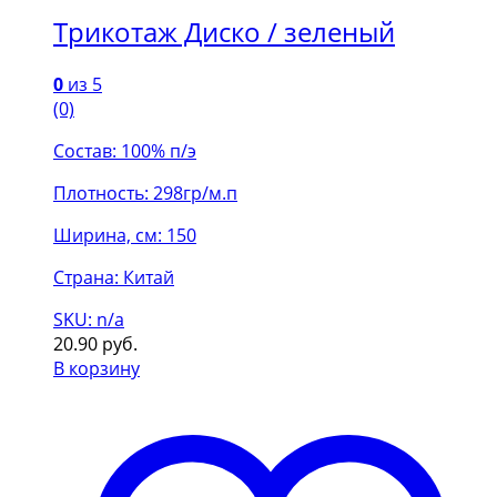
Трикотаж Диско / зеленый
0
из 5
(0)
Состав: 100% п/э
Плотность: 298гр/м.п
Ширина, см: 150
Страна: Китай
SKU: n/a
20.90
руб.
В корзину