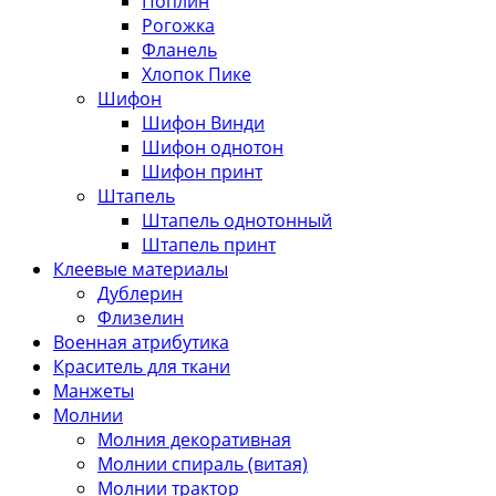
Поплин
Рогожка
Фланель
Хлопок Пике
Шифон
Шифон Винди
Шифон однотон
Шифон принт
Штапель
Штапель однотонный
Штапель принт
Клеевые материалы
Дублерин
Флизелин
Военная атрибутика
Краситель для ткани
Манжеты
Молнии
Молния декоративная
Молнии спираль (витая)
Молнии трактор