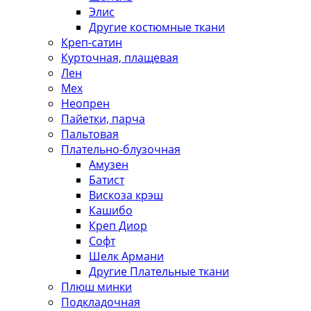
Элис
Другие костюмные ткани
Креп-сатин
Курточная, плащевая
Лен
Мех
Неопрен
Пайетки, парча
Пальтовая
Плательно-блузочная
Амузен
Батист
Вискоза крэш
Кашибо
Креп Диор
Софт
Шелк Армани
Другие Плательные ткани
Плюш минки
Подкладочная