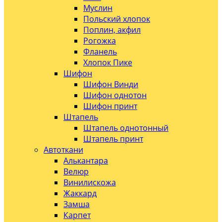
Муслин
Польский хлопок
Поплин, акфил
Рогожка
Фланель
Хлопок Пике
Шифон
Шифон Винди
Шифон однотон
Шифон принт
Штапель
Штапель однотонный
Штапель принт
Автоткани
Алькантара
Велюр
Винилискожа
Жаккард
Замша
Карпет