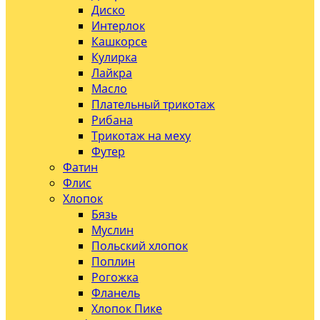
Диско
Интерлок
Кашкорсе
Кулирка
Лайкра
Масло
Плательный трикотаж
Рибана
Трикотаж на меху
Футер
Фатин
Флис
Хлопок
Бязь
Муслин
Польский хлопок
Поплин
Рогожка
Фланель
Хлопок Пике