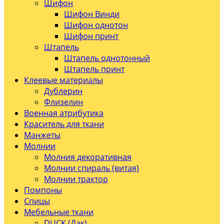
Шифон
Шифон Винди
Шифон однотон
Шифон принт
Штапель
Штапель однотонный
Штапель принт
Клеевые материалы
Дублерин
Флизелин
Военная атрибутика
Краситель для ткани
Манжеты
Молнии
Молния декоративная
Молнии спираль (витая)
Молнии трактор
Помпоны
Спицы
Мебельные ткани
DUCK (Дак)