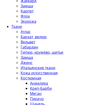
Жаккард
Замша
Карпет
Флок
Экокожа
Ткани
Атлас
Бархат, велюр
Вельвет
Габардин
Гипюр, кружево, шитье
Замша
Джинс
Итальянские ткани
Кожа искусственная
Костюмная
Анжелика
Креп-Барби
Меган
Пикачо
Шанель