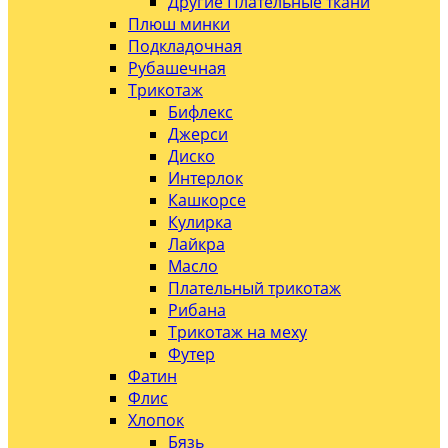
Другие Плательные ткани
Плюш минки
Подкладочная
Рубашечная
Трикотаж
Бифлекс
Джерси
Диско
Интерлок
Кашкорсе
Кулирка
Лайкра
Масло
Плательный трикотаж
Рибана
Трикотаж на меху
Футер
Фатин
Флис
Хлопок
Бязь