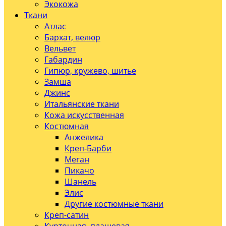
Экокожа
Ткани
Атлас
Бархат, велюр
Вельвет
Габардин
Гипюр, кружево, шитье
Замша
Джинс
Итальянские ткани
Кожа искусственная
Костюмная
Анжелика
Креп-Барби
Меган
Пикачо
Шанель
Элис
Другие костюмные ткани
Креп-сатин