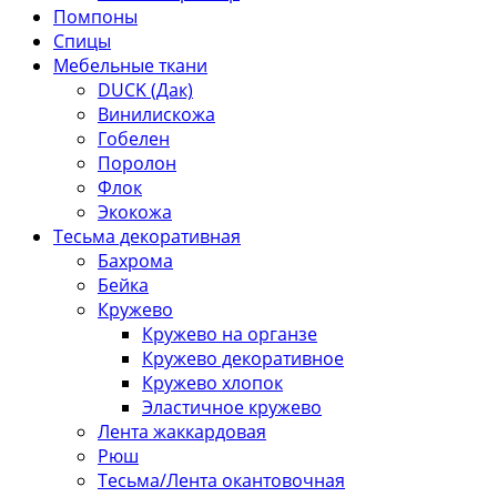
Помпоны
Спицы
Мебельные ткани
DUCK (Дак)
Винилискожа
Гобелен
Поролон
Флок
Экокожа
Тесьма декоративная
Бахрома
Бейка
Кружево
Кружево на органзе
Кружево декоративное
Кружево хлопок
Эластичное кружево
Лента жаккардовая
Рюш
Тесьма/Лента окантовочная