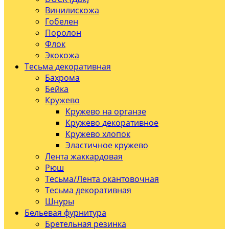
Винилискожа
Гобелен
Поролон
Флок
Экокожа
Тесьма декоративная
Бахрома
Бейка
Кружево
Кружево на органзе
Кружево декоративное
Кружево хлопок
Эластичное кружево
Лента жаккардовая
Рюш
Тесьма/Лента окантовочная
Тесьма декоративная
Шнуры
Бельевая фурнитура
Бретельная резинка