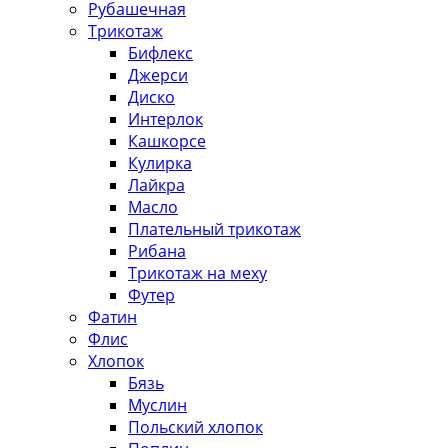
Рубашечная
Трикотаж
Бифлекс
Джерси
Диско
Интерлок
Кашкорсе
Кулирка
Лайкра
Масло
Плательный трикотаж
Рибана
Трикотаж на меху
Футер
Фатин
Флис
Хлопок
Бязь
Муслин
Польский хлопок