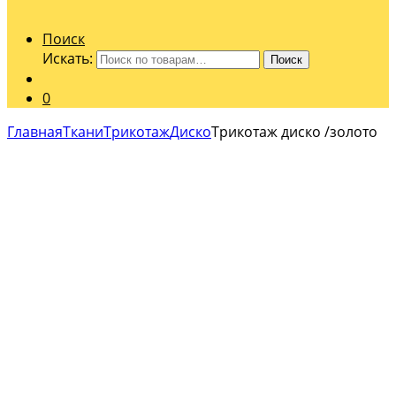
Поиск
Искать:
Поиск
0
Главная
Ткани
Трикотаж
Диско
Трикотаж диско /золото