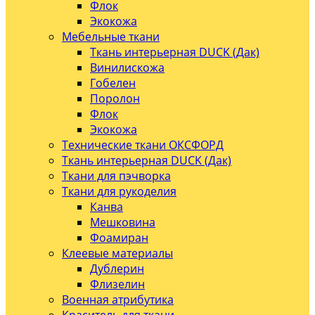
Флок
Экокожа
Мебельные ткани
Ткань интерьерная DUCK (Дак)
Винилискожа
Гобелен
Поролон
Флок
Экокожа
Технические ткани ОКСФОРД
Ткань интерьерная DUCK (Дак)
Ткани для пэчворка
Ткани для рукоделия
Канва
Мешковина
Фоамиран
Клеевые материалы
Дублерин
Флизелин
Военная атрибутика