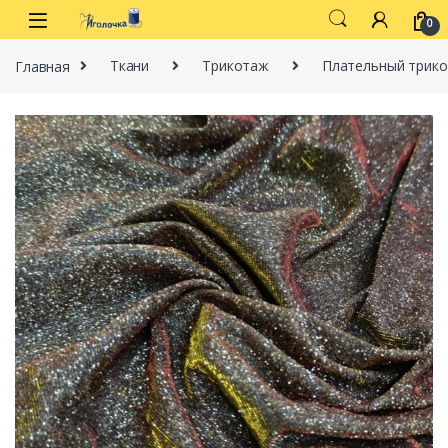
Перейти к навигации
перейти к содержанию
0
Главная
Ткани
Трикотаж
Плательный трик