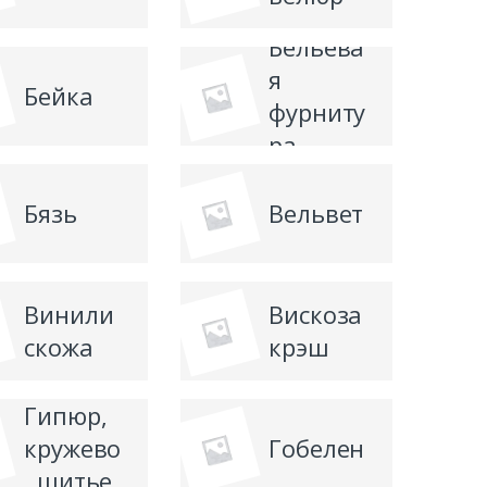
Бельева
я
Бейка
фурниту
ра
Бязь
Вельвет
Винили
Вискоза
скожа
крэш
Гипюр,
кружево
Гобелен
, шитье