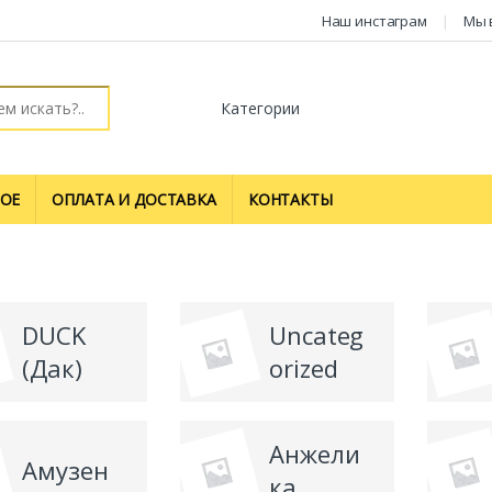
Наш инстаграм
Мы 
ОЕ
ОПЛАТА И ДОСТАВКА
КОНТАКТЫ
DUCK
Uncateg
(Дак)
orized
Анжели
Амузен
ка