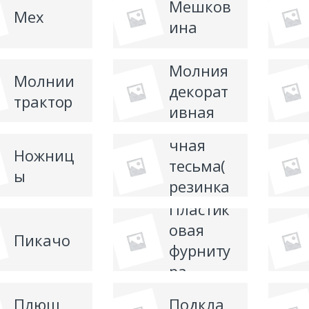
Мешков
Мех
ина
Молния
Молнии
декорат
трактор
ивная
Отдело
чная
Ножниц
тесьма(
ы
резинка
)
Пластик
овая
Пикачо
фурниту
ра
Плюш
Подкла