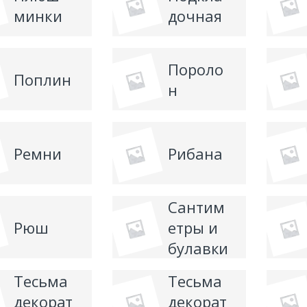
минки
дочная
Пороло
Поплин
н
Ремни
Рибана
Сантим
Рюш
етры и
булавки
Тесьма
Тесьма
декорат
декорат