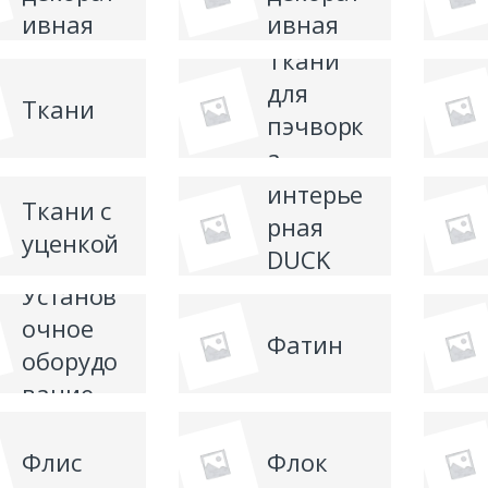
ивная
ивная
Ткани
для
Ткани
пэчворк
а
Ткань
интерье
Ткани с
рная
уценкой
DUCK
(Дак)
Установ
очное
Фатин
оборудо
вание
Флис
Флок