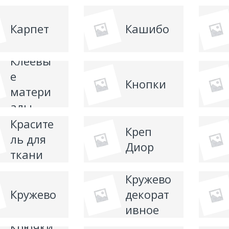
машин
Карпет
Кашибо
Клеевы
е
Кнопки
матери
алы
Красите
Креп
ль для
Диор
ткани
Кружево
Кружево
декорат
ивное
Крючки