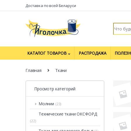
Перейти к навигации
перейти к содержанию
Доставка по всей Беларуси
Искать:
КАТАЛОГ ТОВАРОВ
РАСПРОДАЖА
ПОЛЕЗН
Главная
Ткани
Просмотр категорий
Молнии
(23)
Технические ткани ОКСФОРД
(22)
Ткани для столового белья