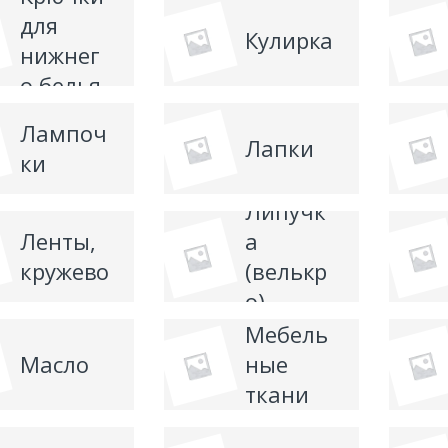
для
Кулирка
нижнег
о белья
Лампоч
Лапки
ки
Липучк
Ленты,
а
кружево
(велькр
о)
Мебель
Масло
ные
ткани