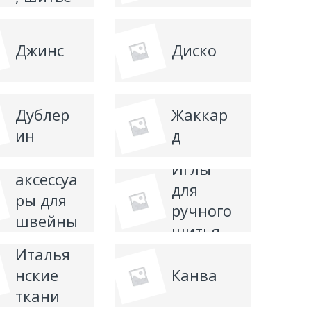
Джинс
Диско
Дублер
Жаккар
ин
д
Запчаст
и и
Иглы
аксессуа
для
ры для
ручного
швейны
шитья
х
Италья
машин
нские
Канва
ткани