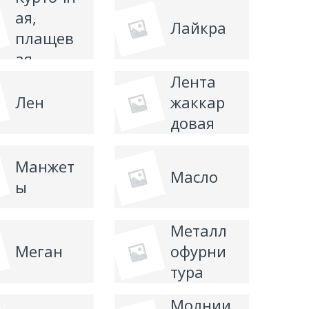
ая,
Лайкра
плащев
ая
Лента
Лен
жаккар
довая
Манжет
Масло
ы
Металл
Меган
офурни
тура
Молнии