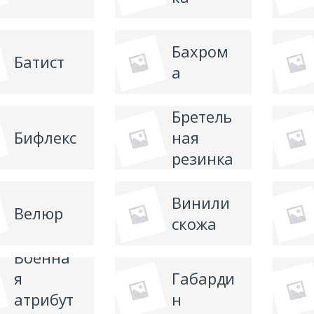
Бахром
Батист
а
Бретель
Бифлекс
ная
резинка
Винили
Велюр
скожа
Военна
я
Габарди
атрибут
н