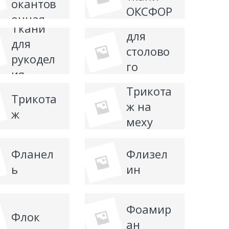
окантов
ОКСФОР
очная
Ткани
Д
Ткани
для
для
столово
рукодел
го
ия
белья
Трикота
Трикота
ж на
ж
меху
Фланел
Флизел
ь
ин
Фоамир
Флок
ан