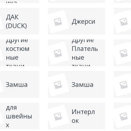
ика
ДАК
Джерси
(DUCK)
Другие
Другие
костюм
Платель
ные
ные
ткани
ткани
Замша
Замша
Иглы
для
Интерл
швейны
ок
х