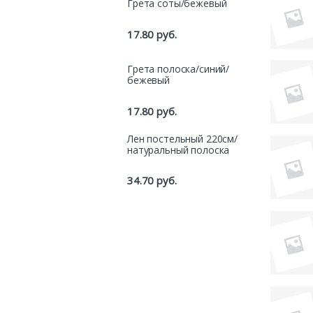
Грета соты/бежевый
17.80
руб.
Грета полоска/синий/
бежевый
17.80
руб.
Лен постельный 220см/
натуральный полоска
34.70
руб.