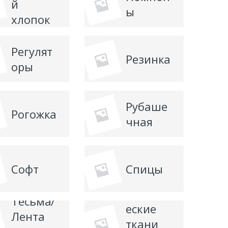
й
ы
хлопок
Регулят
Резинка
оры
Рубаше
Рогожка
чная
Софт
Спицы
Технич
Тесьма/
еские
Лента
ткани