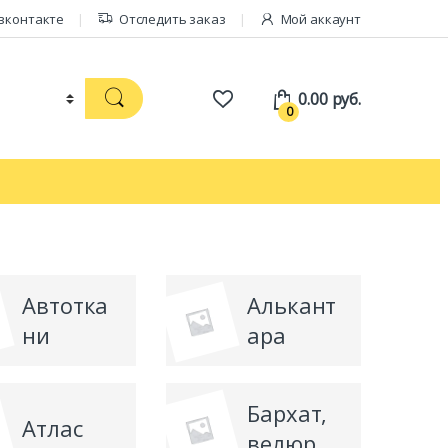
вконтакте
Отследить заказ
Мой аккаунт
0.00
руб.
0
Автотка
Алькант
ни
ара
Бархат,
Атлас
велюр