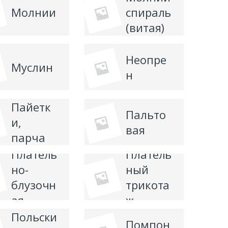
Молнии
спираль
(витая)
Неопре
Муслин
н
Пайетк
Пальто
и,
вая
парча
Платель
Платель
но-
ный
блузочн
трикота
ая
ж
Польски
Помпон