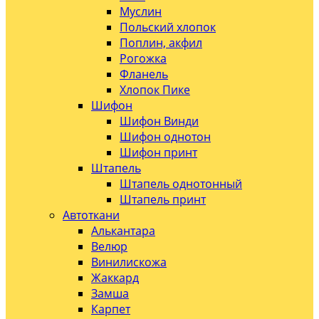
Муслин
Польский хлопок
Поплин, акфил
Рогожка
Фланель
Хлопок Пике
Шифон
Шифон Винди
Шифон однотон
Шифон принт
Штапель
Штапель однотонный
Штапель принт
Автоткани
Алькантара
Велюр
Винилискожа
Жаккард
Замша
Карпет