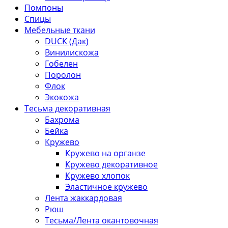
Помпоны
Спицы
Мебельные ткани
DUCK (Дак)
Винилискожа
Гобелен
Поролон
Флок
Экокожа
Тесьма декоративная
Бахрома
Бейка
Кружево
Кружево на органзе
Кружево декоративное
Кружево хлопок
Эластичное кружево
Лента жаккардовая
Рюш
Тесьма/Лента окантовочная