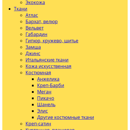
Экокожа
Ткани
Атлас
Бархат, велюр
Вельвет
Габардин
Гипюр, кружево, шитье
Замша
Джинс
Итальянские ткани
Кожа искусственная
Костюмная
Анжелика
Креп-Барби
Меган
Пикачо
Шанель
Элис
Другие костюмные ткани
Креп-сатин