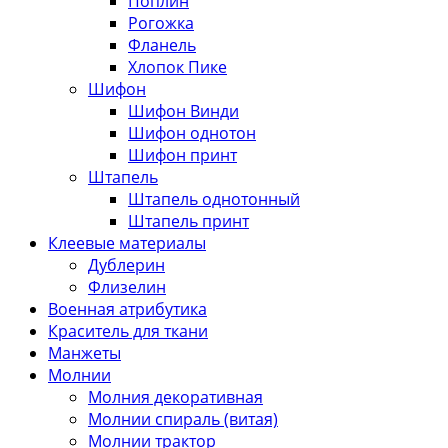
Поплин
Рогожка
Фланель
Хлопок Пике
Шифон
Шифон Винди
Шифон однотон
Шифон принт
Штапель
Штапель однотонный
Штапель принт
Клеевые материалы
Дублерин
Флизелин
Военная атрибутика
Краситель для ткани
Манжеты
Молнии
Молния декоративная
Молнии спираль (витая)
Молнии трактор