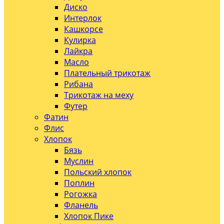
Диско
Интерлок
Кашкорсе
Кулирка
Лайкра
Масло
Плательный трикотаж
Рибана
Трикотаж на меху
Футер
Фатин
Флис
Хлопок
Бязь
Муслин
Польский хлопок
Поплин
Рогожка
Фланель
Хлопок Пике