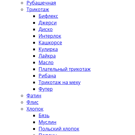
Рубашечная
Трикотаж
Бифлекс
Джерси
Диско
Интерлок
Кашкорсе
Кулирка
Лайкра
Масло
Плательный трикотаж
Рибана
Трикотаж на меху
Футер
Фатин
Флис
Хлопок
Бязь
Муслин
Польский хлопок