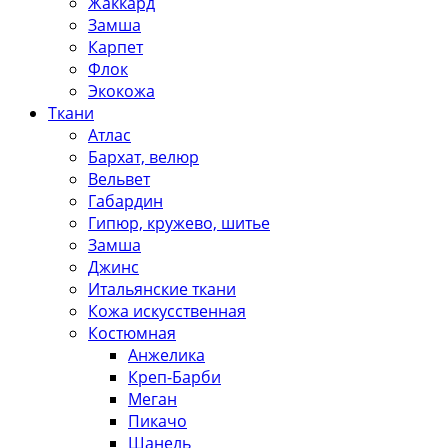
Жаккард
Замша
Карпет
Флок
Экокожа
Ткани
Атлас
Бархат, велюр
Вельвет
Габардин
Гипюр, кружево, шитье
Замша
Джинс
Итальянские ткани
Кожа искусственная
Костюмная
Анжелика
Креп-Барби
Меган
Пикачо
Шанель