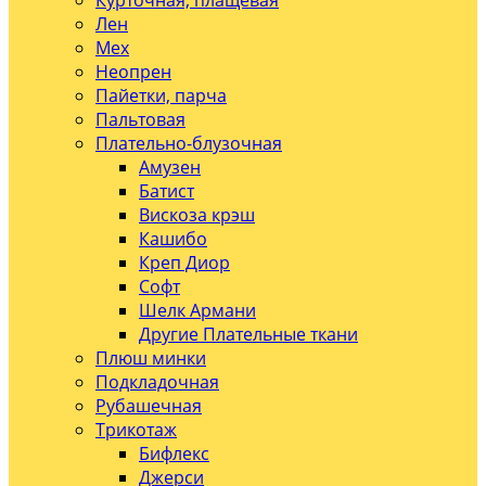
Курточная, плащевая
Лен
Мех
Неопрен
Пайетки, парча
Пальтовая
Плательно-блузочная
Амузен
Батист
Вискоза крэш
Кашибо
Креп Диор
Софт
Шелк Армани
Другие Плательные ткани
Плюш минки
Подкладочная
Рубашечная
Трикотаж
Бифлекс
Джерси