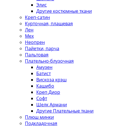
Элис
Другие костюмные ткани
Креп-сатин
Курточная, плащевая
Лен
Мех
Неопрен
Пайетки, парча
Пальтовая
Плательно-блузочная
Амузен
Батист
Вискоза крэш
Кашибо
Креп Диор
Софт
Шелк Армани
Другие Плательные ткани
Плюш минки
Подкладочная