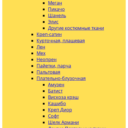
Меган
Пикачо
Шанель
Элис
Другие костюмные ткани
Креп-сатин
Курточная, плащевая
Лен
Мех
Неопрен
Пайетки, парча
Пальтовая
Плательно-блузочная
Амузен
Батист
Вискоза крэш
Кашибо
Креп Диор
Софт
Шелк Армани