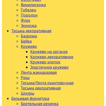
Винилискожа
Гобелен
Поролон
Флок
Экокожа
Тесьма декоративная
Бахрома
Бейка
Кружево
Кружево на органзе
Кружево декоративное
Кружево хлопок
Эластичное кружево
Лента жаккардовая
Рюш
Тесьма/Лента окантовочная
Тесьма декоративная
Шнуры
Бельевая фурнитура
Бретельная резинка