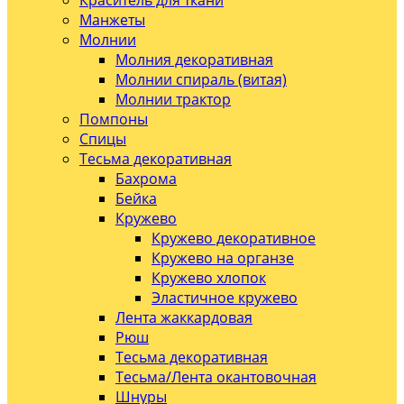
Краситель для ткани
Манжеты
Молнии
Молния декоративная
Молнии спираль (витая)
Молнии трактор
Помпоны
Спицы
Тесьма декоративная
Бахрома
Бейка
Кружево
Кружево декоративное
Кружево на органзе
Кружево хлопок
Эластичное кружево
Лента жаккардовая
Рюш
Тесьма декоративная
Тесьма/Лента окантовочная
Шнуры