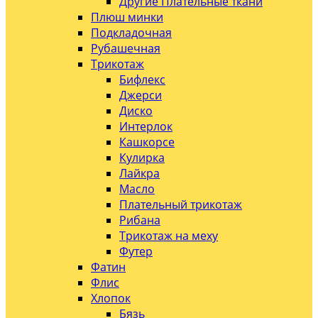
Другие Плательные ткани
Плюш минки
Подкладочная
Рубашечная
Трикотаж
Бифлекс
Джерси
Диско
Интерлок
Кашкорсе
Кулирка
Лайкра
Масло
Плательный трикотаж
Рибана
Трикотаж на меху
Футер
Фатин
Флис
Хлопок
Бязь