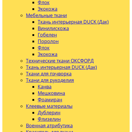
Флок
Экокожа
Мебельные ткани
Ткань интерьерная DUCK (Дак)
Винилискожа
Гобелен
Поролон
Флок
Экокожа
Технические ткани ОКСФОРД
Ткань интерьерная DUCK (Дак)
Ткани для пэчворка
Ткани для рукоделия
Канва
Мешковина
Фоамиран
Клеевые материалы
Дублерин
Флизелин
Военная атрибутика