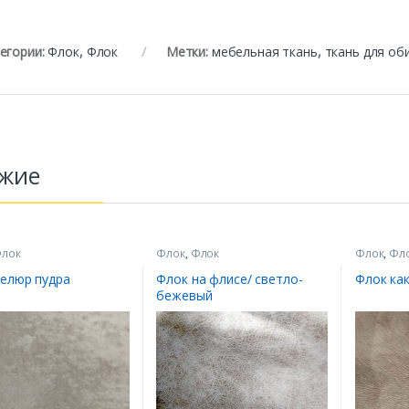
егории:
Флок
,
Флок
Метки:
мебельная ткань
,
ткань для об
жие
лок
Флок
,
Флок
Флок
,
Фл
велюр пудра
Флок на флисе/ светло-
Флок ка
бежевый