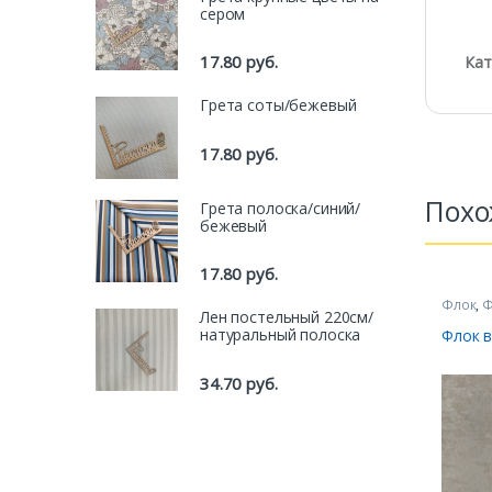
сером
17.80
руб.
Кат
Грета соты/бежевый
17.80
руб.
Похо
Грета полоска/синий/
бежевый
17.80
руб.
Флок
,
Ф
Лен постельный 220см/
натуральный полоска
Флок 
34.70
руб.