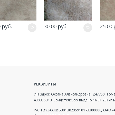
0
руб.
30.00
руб.
25.00
РЕКВИЗИТЫ
ИП Здрок Оксана Александровна, 247760, Гомел
490936313. Свидетелсьво выдано 16.01.2017
Р/СЧ BY34AKBB30130295910173300000, ОАО «А