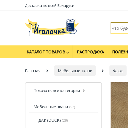
Перейти к навигации
перейти к содержанию
Доставка по всей Беларуси
Искать:
КАТАЛОГ ТОВАРОВ
РАСПРОДАЖА
ПОЛЕЗН
Главная
Мебельные ткани
Флок
Показать все категории
Мебельные ткани
(97)
ДАК (DUCK)
(29)