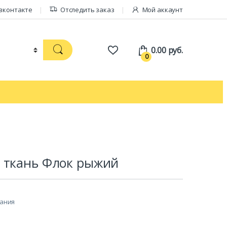
вконтакте
Отследить заказ
Мой аккаунт
0.00
руб.
0
 ткань Флок рыжий
лания