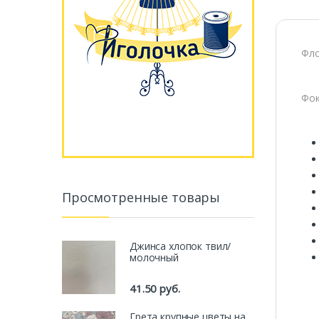
Фло
Фок
Просмотренные товары
Джинса хлопок твил/
молочный
41.50
руб.
Грета крупные цветы на