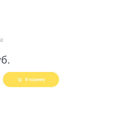
м2
б.
В корзину