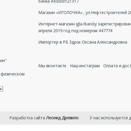
банка AKBBBY21317
Магазин «ИГОЛОЧКА» , ул.Нефтестроителей 26
Интернет-магазин igla-tkan.by зарегистрирова
апреля 2019 год под номером 447774
Импортер в РБ Здрок Оксана Александровна
син"
Мы вконтакте
Наш инстаграм
Оплата и дос
в физическом
 ⠀⠀⠀ Разработка сайта
Леонид Древило
⠀⠀⠀ У нас используется 