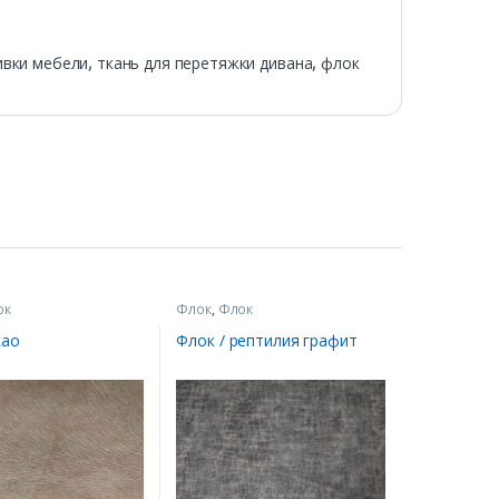
ивки мебели
,
ткань для перетяжки дивана
,
флок
ок
Флок
,
Флок
као
Флок / рептилия графит