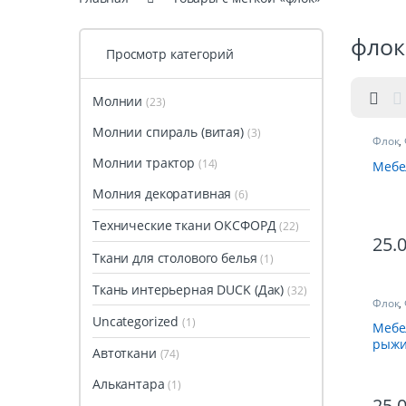
флок
Просмотр категорий
Молнии
(23)
Молнии спираль (витая)
(3)
Флок
,
Молнии трактор
(14)
Мебе
Молния декоративная
(6)
Технические ткани ОКСФОРД
(22)
25.
Ткани для столового белья
(1)
Ткань интерьерная DUCK (Дак)
(32)
Флок
,
Uncategorized
(1)
Мебе
рыж
Автоткани
(74)
Алькантара
(1)
25.