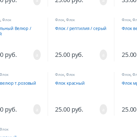
р
,
Флок
Флок
,
Флок
Флок
,
Фл
льный Велюр /
Флок / рептилия / серый
Флок в
й
00
руб.
25.00
руб.
25.0
Флок
Флок
,
Флок
Флок
,
Фл
 велюр т.розовый
Флок красный
Флок м
00
руб.
25.00
руб.
25.0
Флок