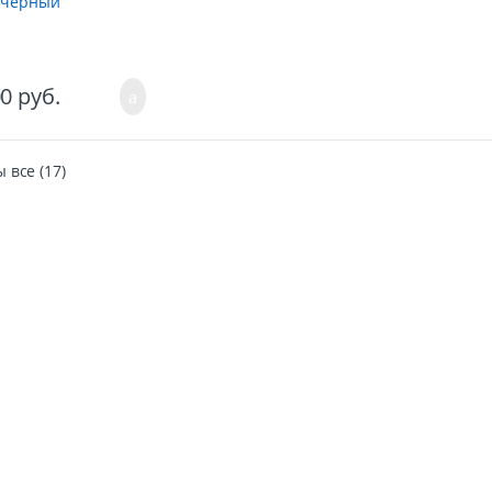
 черный
00
руб.
 все (17)