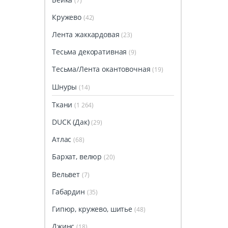
(7)
Кружево
(42)
Лента жаккардовая
(23)
Тесьма декоративная
(9)
Тесьма/Лента окантовочная
(19)
Шнуры
(14)
Ткани
(1 264)
DUCK (Дак)
(29)
Атлас
(68)
Бархат, велюр
(20)
Вельвет
(7)
Габардин
(35)
Гипюр, кружево, шитье
(48)
Джинс
(18)