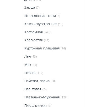
Замша
(7)
Итальянские ткани
(5)
Кожа искусственная
(13)
Костюмная
(148)
Креп-сатин
(24)
Курточная, плащевая
(74)
Лен
(43)
Мех
(35)
Неопрен
(2)
Пайетки, парча
(38)
Пальтовая
(24)
Плательно-блузочная
(128)
Плюш минки
(13)