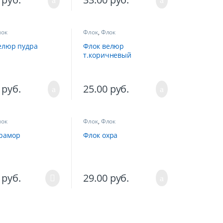
ок
Флок
,
Флок
елюр пудра
Флок велюр
т.коричневый
0
руб.
25.00
руб.
ок
Флок
,
Флок
рамор
Флок охра
0
руб.
29.00
руб.