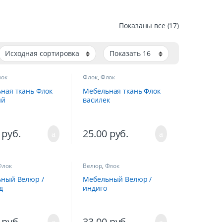
Показаны все (17)
ок
Флок
,
Флок
ная ткань Флок
Мебельная ткань Флок
ый
василек
0
руб.
25.00
руб.
Флок
Велюр
,
Флок
ный Велюр /
Мебельный Велюр /
д
индиго
0
руб.
33.00
руб.