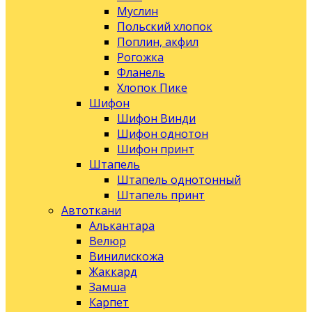
Муслин
Польский хлопок
Поплин, акфил
Рогожка
Фланель
Хлопок Пике
Шифон
Шифон Винди
Шифон однотон
Шифон принт
Штапель
Штапель однотонный
Штапель принт
Автоткани
Алькантара
Велюр
Винилискожа
Жаккард
Замша
Карпет