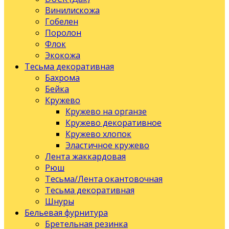
Винилискожа
Гобелен
Поролон
Флок
Экокожа
Тесьма декоративная
Бахрома
Бейка
Кружево
Кружево на органзе
Кружево декоративное
Кружево хлопок
Эластичное кружево
Лента жаккардовая
Рюш
Тесьма/Лента окантовочная
Тесьма декоративная
Шнуры
Бельевая фурнитура
Бретельная резинка