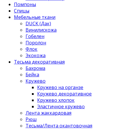
Помпоны
Спицы
Мебельные ткани
DUCK (Дак)
Винилискожа
Гобелен
Поролон
Флок
Экокожа
Тесьма декоративная
Бахрома
Бейка
Кружево
Кружево на органзе
Кружево декоративное
Кружево хлопок
Эластичное кружево
Лента жаккардовая
Рюш
Тесьма/Лента окантовочная