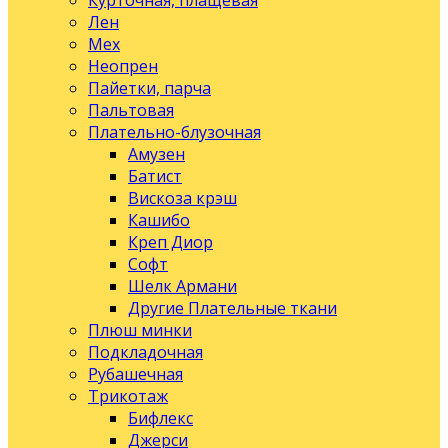
Курточная, плащевая
Лен
Мех
Неопрен
Пайетки, парча
Пальтовая
Плательно-блузочная
Амузен
Батист
Вискоза крэш
Кашибо
Креп Диор
Софт
Шелк Армани
Другие Плательные ткани
Плюш минки
Подкладочная
Рубашечная
Трикотаж
Бифлекс
Джерси