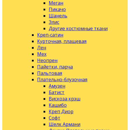
Меган
Пикачо
Шанель
Элис
Другие костюмные ткани
Креп-сатин
Курточная, плащевая
Лен
Мех
Неопрен
Пайетки, парча
Пальтовая
Плательно-блузочная
Амузен
Батист
Вискоза крэш
Кашибо
Креп Диор
Софт
Шелк Армани