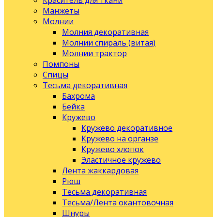
Краситель для ткани
Манжеты
Молнии
Молния декоративная
Молнии спираль (витая)
Молнии трактор
Помпоны
Спицы
Тесьма декоративная
Бахрома
Бейка
Кружево
Кружево декоративное
Кружево на органзе
Кружево хлопок
Эластичное кружево
Лента жаккардовая
Рюш
Тесьма декоративная
Тесьма/Лента окантовочная
Шнуры