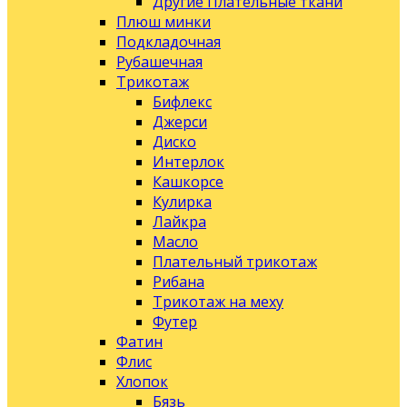
Другие Плательные ткани
Плюш минки
Подкладочная
Рубашечная
Трикотаж
Бифлекс
Джерси
Диско
Интерлок
Кашкорсе
Кулирка
Лайкра
Масло
Плательный трикотаж
Рибана
Трикотаж на меху
Футер
Фатин
Флис
Хлопок
Бязь