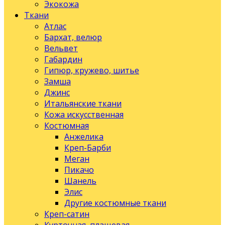
Экокожа
Ткани
Атлас
Бархат, велюр
Вельвет
Габардин
Гипюр, кружево, шитье
Замша
Джинс
Итальянские ткани
Кожа искусственная
Костюмная
Анжелика
Креп-Барби
Меган
Пикачо
Шанель
Элис
Другие костюмные ткани
Креп-сатин