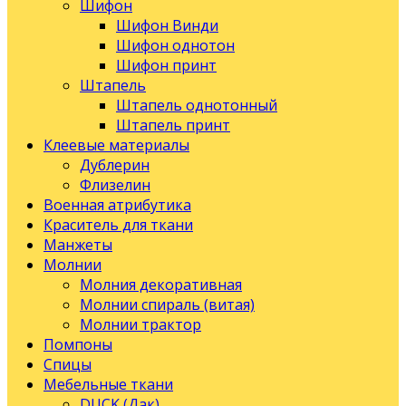
Шифон
Шифон Винди
Шифон однотон
Шифон принт
Штапель
Штапель однотонный
Штапель принт
Клеевые материалы
Дублерин
Флизелин
Военная атрибутика
Краситель для ткани
Манжеты
Молнии
Молния декоративная
Молнии спираль (витая)
Молнии трактор
Помпоны
Спицы
Мебельные ткани
DUCK (Дак)