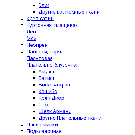
Элис
Другие костюмные ткани
Креп-сатин
Курточная, плащевая
Лен
Мех
Неопрен
Пайетки, парча
Пальтовая
Плательно-блузочная
Амузен
Батист
Вискоза крэш
Кашибо
Креп Диор
Софт
Шелк Армани
Другие Плательные ткани
Плюш минки
Подкладочная