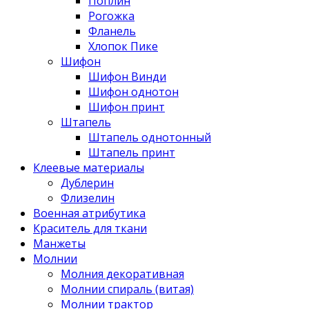
Поплин
Рогожка
Фланель
Хлопок Пике
Шифон
Шифон Винди
Шифон однотон
Шифон принт
Штапель
Штапель однотонный
Штапель принт
Клеевые материалы
Дублерин
Флизелин
Военная атрибутика
Краситель для ткани
Манжеты
Молнии
Молния декоративная
Молнии спираль (витая)
Молнии трактор