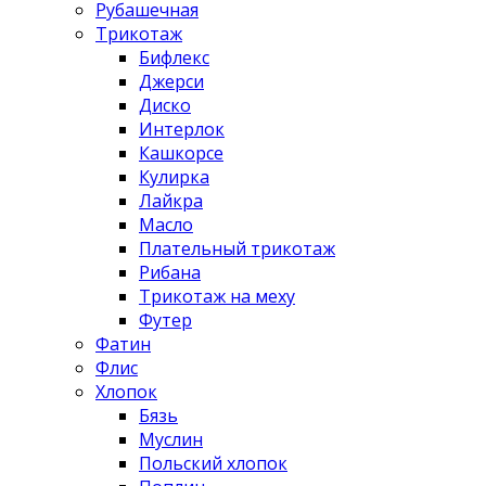
Рубашечная
Трикотаж
Бифлекс
Джерси
Диско
Интерлок
Кашкорсе
Кулирка
Лайкра
Масло
Плательный трикотаж
Рибана
Трикотаж на меху
Футер
Фатин
Флис
Хлопок
Бязь
Муслин
Польский хлопок