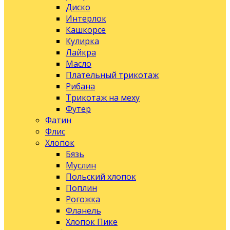
Диско
Интерлок
Кашкорсе
Кулирка
Лайкра
Масло
Плательный трикотаж
Рибана
Трикотаж на меху
Футер
Фатин
Флис
Хлопок
Бязь
Муслин
Польский хлопок
Поплин
Рогожка
Фланель
Хлопок Пике