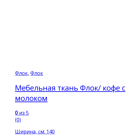
Флок
,
Флок
Мебельная ткань Флок/ кофе с
молоком
0
из 5
(0)
Ширина, см: 140