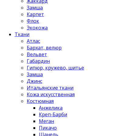
Жаккард
Замша
Карпет
Флок
Экокожа
Ткани
Атлас
Бархат, велюр
Вельвет
Габардин
Гипюр, кружево, шитье
Замша
Джинс
Итальянские ткани
Кожа искусственная
Костюмная
Анжелика
Креп-Барби
Меган
Пикачо
Шанель