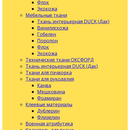
Флок
Экокожа
Мебельные ткани
Ткань интерьерная DUCK (Дак)
Винилискожа
Гобелен
Поролон
Флок
Экокожа
Технические ткани ОКСФОРД
Ткань интерьерная DUCK (Дак)
Ткани для пэчворка
Ткани для рукоделия
Канва
Мешковина
Фоамиран
Клеевые материалы
Дублерин
Флизелин
Военная атрибутика